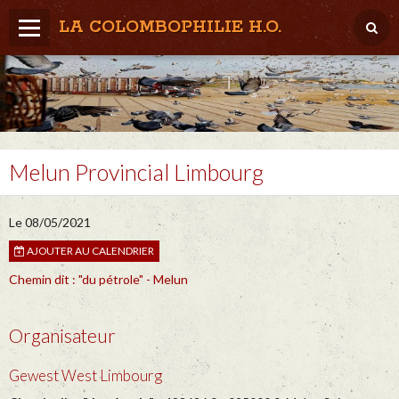
LA COLOMBOPHILIE H.O.
Home
Météo / Het weer
Lâcher / Los
Melun Provincial Limbourg
Result. clubs, Provincial, (Inter)National
RFCB / KBDB
Le 08/05/2021
AJOUTER AU CALENDRIER
Chemin dit : "du pétrole" - Melun
Organisateur
Gewest West Limbourg