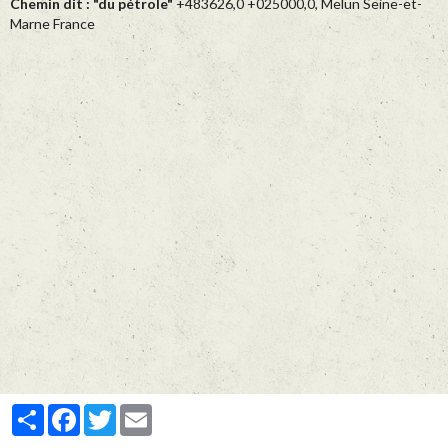
Chemin dit : "du pétrole"
+483626,0 +025000,0, Melun Seine-et-
Marne France
Partager
Facebook
Twitter
Email