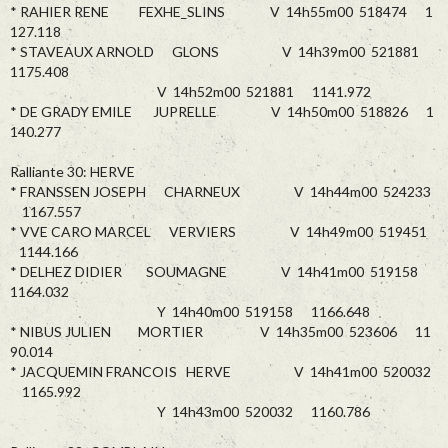
* RAHIER RENE FEXHE_SLINS V 14h55m00 518474 1
127.118
* STAVEAUX ARNOLD GLONS V 14h39m00 521881
1175.408
V 14h52m00 521881 1141.972
* DE GRADY EMILE JUPRELLE V 14h50m00 518826 1
140.277
Ralliante 30: HERVE
* FRANSSEN JOSEPH CHARNEUX V 14h44m00 524233
1167.557
* VVE CARO MARCEL VERVIERS V 14h49m00 519451
1144.166
* DELHEZ DIDIER SOUMAGNE V 14h41m00 519158
1164.032
Y 14h40m00 519158 1166.648
* NIBUS JULIEN MORTIER V 14h35m00 523606 11
90.014
* JACQUEMIN FRANCOIS HERVE V 14h41m00 520032
1165.992
Y 14h43m00 520032 1160.786