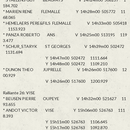
184.702
* MARIEN RENE FLEMALLE Y 14h28m00 505772 11
68.065
* HEMELAERS PERE&FILS FLEMALLE V 14h33m00 505418
1153.923
* PANZA ROBERTO ANS V 14h25m00 513195 119
3.477
* SCHUR_STARYK ST GEORGES V 14h39m00 502472
1131.694
Y 14h47m00 502472 1111.664
Y 14h48m00 502472 1109.210
* DUNON THEO JUPRELLE V 14h26m00 517600 12
00.929
V 14h26m00 517600 1200.929
Ralliante 26: VISE
* BEUSEN PIERRE OUPEYE V 14h32m00 521627 11
93.655
* ANDOT VICTOR VISE Y 15h06m00 526763 111
8.393
Y 15h11m00 526763 1106.645
Y 15h17m00 526763 1092.870