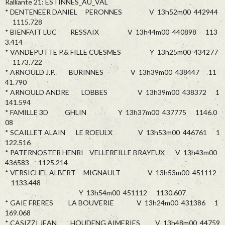
Ralliante 21: ESTINNES_AU_VAL
* DENTENEER DANIEL PERONNES V 13h52m00 442944
1115.728
* BIENFAIT LUC RESSAIX V 13h44m00 440898 113
3.414
* VANDEPUTTE P.& FILLE CUESMES Y 13h25m00 434277
1173.722
* ARNOULD J.P. BURINNES V 13h39m00 438447 11
41.790
* ARNOULD ANDRE LOBBES V 13h39m00 438372 1
141.594
* FAMILLE 3D GHLIN Y 13h37m00 437775 1146.0
08
* SCAILLET ALAIN LE ROEULX V 13h53m00 446761 1
122.516
* PATERNOSTER HENRI VELLEREILLE BRAYEUX V 13h43m00
436583 1125.214
* VERSICHEL ALBERT MIGNAULT V 13h53m00 451112
1133.448
Y 13h54m00 451112 1130.607
* GAIE FRERES LA BOUVERIE V 13h24m00 431386 1
169.068
* CASIZZI JEAN HOUDENG AIMERIES V 13h48m00 44759