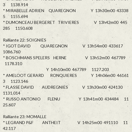
3 1138.914
* MIRABELLE ADRIEN QUAREGNON Y 13h30m00 43338
5 1155.694
* DUMONCEAU BERGERET TRIVIERES V 13h42m00 445
285 1150.608
Ralliante 22: SOIGNIES
* IGOT DAVID QUAREGNON V 13h54m00 433617
1086.760
* BOSCHMANS SPELERS HERNE V 13h52m00 467789
1178.310
Y 14h10m00 467789 1127.203
* AMELOOT GERARD RONQUIERES Y 14h06m00 46161
3 1123.146
* FLASSE DAVID AUDREGNIES V 13h30m00 424130
1131.014
* RUSSO ANTONIO FLENU Y 13h41m00 434484 11
25.607
Ralliante 23: MOMALLE
* LEGRAND P&F ANTHEIT V 14h25m00 491110 11
42.117