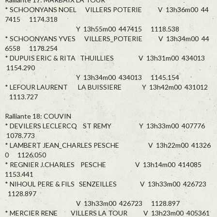
* SCHOONYANS NOEL VILLERS POTERIE V 13h36m00 44
7415 1174.318
Y 13h55m00 447415 1118.538
* SCHOONYANS YVES VILLERS_POTERIE V 13h34m00 44
6558 1178.254
* DUPUIS ERIC & RITA THUILLIES V 13h31m00 434013
1154.290
Y 13h34m00 434013 1145.154
* LEFOUR LAURENT LA BUISSIERE Y 13h42m00 431012
1113.727
Ralliante 18: COUVIN
* DEVILERS LECLERCQ ST REMY Y 13h33m00 407776
1078.773
* LAMBERT JEAN_CHARLES PESCHE V 13h22m00 41326
0 1126.050
* REGNIER J.CHARLES PESCHE V 13h14m00 414085
1153.441
* NIHOUL PERE & FILS SENZEILLES V 13h33m00 426723
1128.897
V 13h33m00 426723 1128.897
* MERCIER RENE VILLERS LA TOUR V 13h23m00 405361