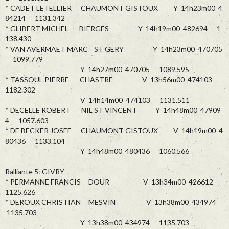
* CADET LETELLIER CHAUMONT GISTOUX Y 14h23m00 4
84214 1131.342
* GLIBERT MICHEL BIERGES Y 14h19m00 482694 1
138.430
* VAN AVERMAET MARC ST GERY Y 14h23m00 470705
1099.779
Y 14h27m00 470705 1089.595
* TASSOUL PIERRE CHASTRE V 13h56m00 474103
1182.302
V 14h14m00 474103 1131.511
* DECELLE ROBERT NIL ST VINCENT Y 14h48m00 47909
4 1057.603
* DE BECKER JOSEE CHAUMONT GISTOUX V 14h19m00 4
80436 1133.104
Y 14h48m00 480436 1060.566
Ralliante 5: GIVRY
* PERMANNE FRANCIS DOUR V 13h34m00 426612
1125.626
* DEROUX CHRISTIAN MESVIN V 13h38m00 434974
1135.703
Y 13h38m00 434974 1135.703