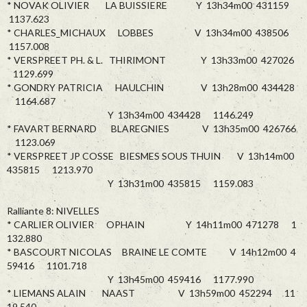
* NOVAK OLIVIER LA BUISSIERE Y 13h34m00 431159
1137.623
* CHARLES_MICHAUX LOBBES V 13h34m00 438506
1157.008
* VERSPREET PH. & L. THIRIMONT Y 13h33m00 427026
1129.699
* GONDRY PATRICIA HAULCHIN V 13h28m00 434428
1164.687
Y 13h34m00 434428 1146.249
* FAVART BERNARD BLAREGNIES V 13h35m00 426766
1123.069
* VERSPREET JP COSSE BIESMES SOUS THUIN V 13h14m00
435815 1213.970
Y 13h31m00 435815 1159.083
Ralliante 8: NIVELLES
* CARLIER OLIVIER OPHAIN Y 14h11m00 471278 1
132.880
* BASCOURT NICOLAS BRAINE LE COMTE V 14h12m00 4
59416 1101.718
Y 13h45m00 459416 1177.990
* LIEMANS ALAIN NAAST V 13h59m00 452294 11
19.540