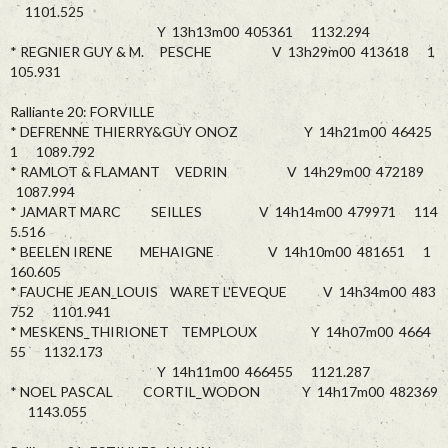
1101.525
Y 13h13m00 405361 1132.294
* REGNIER GUY & M. PESCHE V 13h29m00 413618 1
105.931
Ralliante 20: FORVILLE
* DEFRENNE THIERRY&GUY ONOZ Y 14h21m00 46425
1 1089.792
* RAMLOT & FLAMANT VEDRIN V 14h29m00 472189
1087.994
* JAMART MARC SEILLES V 14h14m00 479971 114
5.516
* BEELEN IRENE MEHAIGNE V 14h10m00 481651 1
160.605
* FAUCHE JEAN_LOUIS WARET L'EVEQUE V 14h34m00 483
752 1101.941
* MESKENS_THIRIONET TEMPLOUX Y 14h07m00 4664
55 1132.173
Y 14h11m00 466455 1121.287
* NOEL PASCAL CORTIL_WODON Y 14h17m00 482369
1143.055