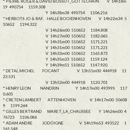
* PIERRE ROGER & DAVID BOSSUT_GOTTECHAIN V 14h18m
19 490754 1159.308
Y 14h38m38 490754 1106.216
* HERBOTS JO & RAF. HALLE BOOIENHOVEN V 14h22m34 5
10652 1194.322
V 14h26m00 510652 1184.808
V 14h27m00 510652 1182.065
V 14h31m00 510652 1171.221
V 14h31m00 510652 1171.221
V 14h33m00 510652 1165.873
Y 14h35m33 510652 1159.124
Y 14h39m51 510652 1147.920
* DETAL MICHEL FOCANT V 13h51m00 444918 11
23.531
V 13h52m00 444918 1120.701
* HENRY LEON NANDRIN Y 14h17m00 493995 117
0.605
* CRETEN LAMBERT ATTENHOVEN V 14h17m00 50608
9 1199.264
* GILLES BERTRAND WARET_LA_CHAUSSEE Y 14h26m00 4
76723 1106.086
* ADAM ANDRE JODOIGNE V 14h19m53 493522 1
161.548