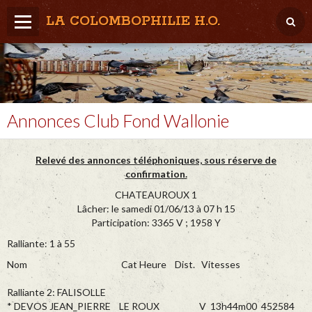
LA COLOMBOPHILIE H.O.
Home
Météo / Het weer
Lâcher / Los
Annonces Club Fond Wallonie
Result. clubs, Provincial, (Inter)National
Relevé des annonces téléphoniques, sous réserve de
RFCB / KBDB
confirmation.
CHATEAUROUX 1
Lâcher: le samedi 01/06/13 à 07 h 15
Participation: 3365 V ; 1958 Y
Ralliante: 1 à 55
Nom Cat Heure Dist. Vitesses
Ralliante 2: FALISOLLE
* DEVOS JEAN_PIERRE LE ROUX V 13h44m00 452584