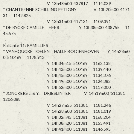
V 13h48m00 437817 1114.039
* CHANTRENNE SCHILLING PETIGNY V 13h20m00 4171
31 1142.825
V 13h31m00 417131 1109.391
* DE RYCKE CAMILLE HEER Y 13h38m00 438755 11
45.575
Ralliante 11: RAMILLIES
* VANHOUCKE TOELEN HALLE BOOIENHOVEN Y 14h28m0
0 510469 1178.913
Y 14h34m15 510469 1162.138
Y 14h43m00 510469 1139.440
Y 14h45m00 510469 1134.376
Y 14h49m00 510469 1124.382
Y 14h52m00 510469 1117.000
* JONCKERS J. & Y. DRIESLINTER V 14h19m00 511381
1206.088
V 14h27m55 511381 1181.246
V 14h28m00 511381 1181.019
Y 14h32m45 511381 1168.204
Y 14h38m20 511381 1153.491
Y 14h41m00 511381 1146.595