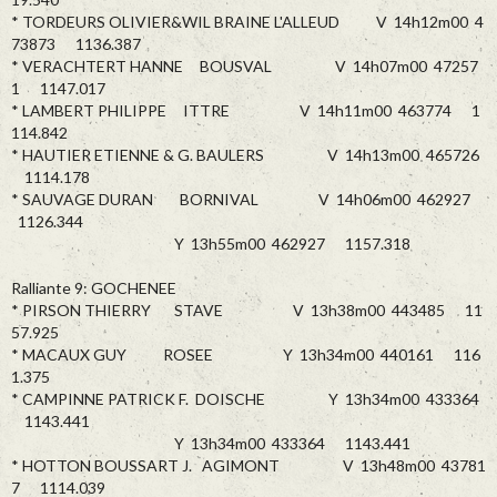
* TORDEURS OLIVIER&WIL BRAINE L'ALLEUD V 14h12m00 4
73873 1136.387
* VERACHTERT HANNE BOUSVAL V 14h07m00 47257
1 1147.017
* LAMBERT PHILIPPE ITTRE V 14h11m00 463774 1
114.842
* HAUTIER ETIENNE & G. BAULERS V 14h13m00 465726
1114.178
* SAUVAGE DURAN BORNIVAL V 14h06m00 462927
1126.344
Y 13h55m00 462927 1157.318
Ralliante 9: GOCHENEE
* PIRSON THIERRY STAVE V 13h38m00 443485 11
57.925
* MACAUX GUY ROSEE Y 13h34m00 440161 116
1.375
* CAMPINNE PATRICK F. DOISCHE Y 13h34m00 433364
1143.441
Y 13h34m00 433364 1143.441
* HOTTON BOUSSART J. AGIMONT V 13h48m00 43781
7 1114.039