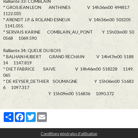
Ralliante 33: COMBLAIN
* GROSJEAN LEON ANTHINES V 14h36m00 494817
1122.035
* ARENDT J.P. & ROLAND ESNEUX V 14h36m00 503205
1141.055
* SERVAIS KARINE COMBLAIN_AU_PONT Y 15h03m00 50
0568 1069.590
Ralliante 34: QUEUE DU BOIS
* BALHAN HUBERT GRAND RECHAIN V 14h47m00 5188
14 1147.819
* DIET FABRICE SAIVE V 14h46m00 518228 1149.
065
* DE KEYSER_DETHIER SOUMAGNE Y 15h06m00 51683
6 1097.317
Y 15h09m00 516836 1090.372
Partager
Facebook
Twitter
Email
Conditions générales d'utilisation