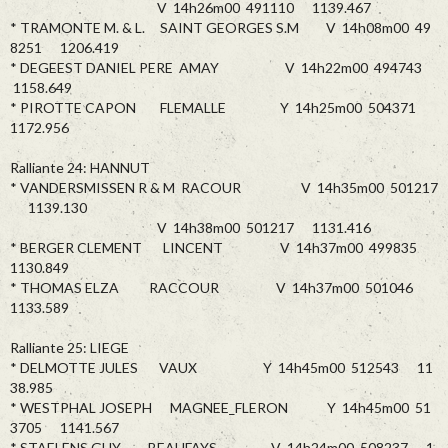
V 14h26m00 491110 1139.467
* TRAMONTE M. & L. SAINT GEORGES S.M V 14h08m00 49
8251 1206.419
* DEGEEST DANIEL PERE AMAY V 14h22m00 494743
1158.649
* PIROTTE CAPON FLEMALLE Y 14h25m00 504371
1172.956
Ralliante 24: HANNUT
* VANDERSMISSEN R & M RACOUR V 14h35m00 501217
1139.130
V 14h38m00 501217 1131.416
* BERGER CLEMENT LINCENT V 14h37m00 499835
1130.849
* THOMAS ELZA RACCOUR V 14h37m00 501046
1133.589
Ralliante 25: LIEGE
* DELMOTTE JULES VAUX Y 14h45m00 512543 11
38.985
* WESTPHAL JOSEPH MAGNEE_FLERON Y 14h45m00 51
3705 1141.567
* STAELENS GUY BEAUFAYS V 14h24m00 508237 1