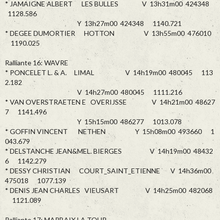
* JAMAIGNE ALBERT LES BULLES V 13h31m00 424348
1128.586
Y 13h27m00 424348 1140.721
* DEGEE DUMORTIER HOTTON V 13h55m00 476010
1190.025
Ralliante 16: WAVRE
* PONCELET L. & A. LIMAL V 14h19m00 480045 113
2.182
V 14h27m00 480045 1111.216
* VAN OVERSTRAETEN E OVERIJSSE V 14h21m00 48627
7 1141.496
Y 15h15m00 486277 1013.078
* GOFFIN VINCENT NETHEN Y 15h08m00 493660 1
043.679
* DELSTANCHE JEAN&MEL. BIERGES V 14h19m00 48432
6 1142.279
* DESSY CHRISTIAN COURT_SAINT_ETIENNE V 14h36m00
475018 1077.139
* DENIS JEAN CHARLES VIEUSART V 14h25m00 482068
1121.089
Ralliante 17: MARBAIX LA TOUR