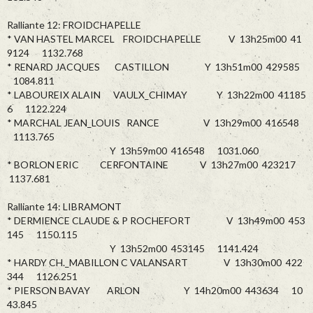
Ralliante 12: FROIDCHAPELLE
* VAN HASTEL MARCEL FROIDCHAPELLE V 13h25m00 41
9124 1132.768
* RENARD JACQUES CASTILLON Y 13h51m00 429585
1084.811
* LABOUREIX ALAIN VAULX_CHIMAY Y 13h22m00 41185
6 1122.224
* MARCHAL JEAN_LOUIS RANCE V 13h29m00 416548
1113.765
Y 13h59m00 416548 1031.060
* BORLON ERIC CERFONTAINE V 13h27m00 423217
1137.681
Ralliante 14: LIBRAMONT
* DERMIENCE CLAUDE & P ROCHEFORT V 13h49m00 453
145 1150.115
Y 13h52m00 453145 1141.424
* HARDY CH._MABILLON C VALANSART V 13h30m00 422
344 1126.251
* PIERSON BAVAY ARLON Y 14h20m00 443634 10
43.845