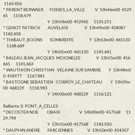
1163.456
* PARENT BERWAER FOSSES_LA_VILLE V 13h46m00 4529
65 1158.479
Y 13h54m00 452965 1135.251
* GENOT PATRICK AUVELAIS V 13h49m00 458087
1162.658
* THIBAUT_BOONS SOMBREFFE Y 13h53m00 465130
1168.669
Y 14h01m00 465130 1145.641
* BALEAU JEAN_JACQUES MOIGNELEE V 13h55m00 456
665 1141.663
* WAUTHION CHRISTIAN VELAINE SUR SAMBRE Y 13h48m0
0 458977 1167.881
* BASTOGNE SEBASTIEN CORROY_LE_CHATEAU Y 13h59m
00 468229 1158.983
Y 14h00m00 468229 1156.121
Ralliante 3: PONT_A_CELLES
* DECOSTER NOE OBAIX V 14h00m00 457568 11
29.798
Y 13h55m00 457568 1143.920
* DAUPHIN ANDRE FARCIENNES V 13h50m00 454307