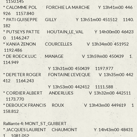
1150.145
* CALOMME POL FORCHIE LA MARCHE Y 13h41m00 446
926 1157.840
* PATI GUISEPPE GILLY Y 13h51m00 451512 1140.
182
* PUTSEYS PATTE HOUTAIN_LE_VAL Y 14h00m00 46423
0 1146.247
* KANIA ZENON COURCELLES V 13h34m00 451952
1192.486
* DE ROECK LUC MANAGE V 13h59m00 450439 1
114.949
Y 13h31m00 450439 1197.977
* DEPETER ROGER FONTAINE L'EVEQUE V 13h35m00 442
412 1164.243
Y 13h53m00 442412 1111.588
* CORDIER ALBERT ANDERLUES V 13h32m00 442511
1173.770
* DEBOUCK FRANCIS ROUX V 13h43m00 449619 1
158.812
Ralliante 4: MONT_ST_GUIBERT
* JACQUES LAURENT CHAUMONT Y 14h43m00 48431
1 1081.052