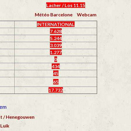
Lacher / Los 11.15
Météo Barcelone
Webcam
INTERNATIONAL
7.628
5.244
3.039
1.277
0
434
45
65
17.732
tem
t / Henegouwen
 Luik