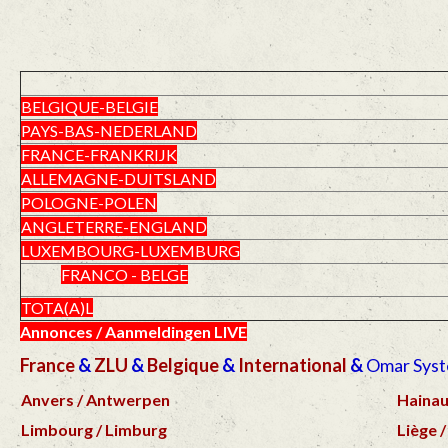
BELGIQUE-BELGIE
PAYS-BAS-NEDERLAND
FRANCE-FRANKRIJK
ALLEMAGNE-DUITSLAND
POLOGNE-POLEN
ANGLETERRE-ENGLAND
LUXEMBOURG-LUXEMBURG
FRANCO - BELGE
TOTA(A)L
Annonces / Aanmeldingen LIVE
France
&
ZLU
&
Belgique
&
International
&
Omar Sys
Anvers / Antwerpen
Hainau
Limbourg / Limburg
Liège /