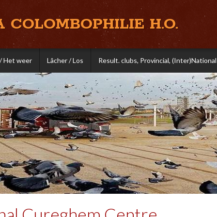
A COLOMBOPHILIE H.O.
/ Het weer
Lâcher / Los
Result. clubs, Provincial, (Inter)National
onal Cureghem Centre