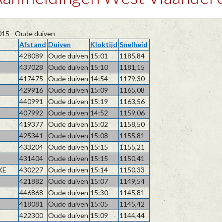
015 - Oude duiven
Afstand
Duiven
Kloktijd
Snelheid
428089
Oude duiven
15:01
1185,84
437028
Oude duiven
15:10
1181,15
417475
Oude duiven
14:54
1179,30
429916
Oude duiven
15:09
1165,08
440991
Oude duiven
15:19
1163,56
407992
Oude duiven
14:52
1159,06
419377
Oude duiven
15:02
1158,50
425341
Oude duiven
15:08
1155,81
433204
Oude duiven
15:15
1155,21
431404
Oude duiven
15:15
1150,41
KE
430227
Oude duiven
15:14
1150,33
421882
Oude duiven
15:07
1149,54
446868
Oude duiven
15:30
1145,81
418081
Oude duiven
15:05
1145,42
422300
Oude duiven
15:09
1144,44