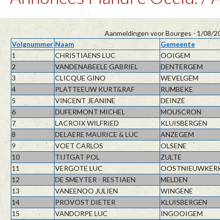
Aanmeldingen voor Bourges - 1/08/2
Volgnummer
Naam
Gemeente
1
CHRISTIAENS LUC
OOIGEM
2
VANDENABEELE GABRIEL
DENTERGEM
3
CLICQUE GINO
WEVELGEM
4
PLATTEEUW KURT&RAF
RUMBEKE
5
VINCENT JEANINE
DEINZE
6
DUFERMONT MICHEL
MOUSCRON
7
LACROIX WILFRIED
KLUISBERGEN
8
DELAERE MAURICE & LUC
ANZEGEM
9
VOET CARLOS
OLSENE
10
TIJTGAT POL
ZULTE
11
VERGOTE LUC
OOSTNIEUWKER
12
DE SMEYTER - RESTIAEN
MELDEN
13
VANEENOO JULIEN
WINGENE
14
PROVOST DIETER
KLUISBERGEN
15
VANDORPE LUC
INGOOIGEM