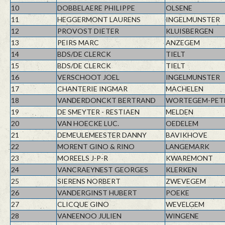
10
DOBBELAERE PHILIPPE
OLSENE
11
HEGGERMONT LAURENS
INGELMUNSTER
12
PROVOST DIETER
KLUISBERGEN
13
PEIRS MARC
ANZEGEM
14
BDS/DE CLERCK
TIELT
15
BDS/DE CLERCK
TIELT
16
VERSCHOOT JOEL
INGELMUNSTER
17
CHANTERIE INGMAR
MACHELEN
18
VANDERDONCKT BERTRAND
WORTEGEM-PET
19
DE SMEYTER - RESTIAEN
MELDEN
20
VAN HOECKE LUC.
OEDELEM
21
DEMEULEMEESTER DANNY
BAVIKHOVE
22
MORENT GINO & RINO
LANGEMARK
23
MOREELS J-P-R
KWAREMONT
24
VANCRAEYNEST GEORGES
KLERKEN
25
SIERENS NORBERT
ZWEVEGEM
26
VANDERGINST HUBERT
POEKE
27
CLICQUE GINO
WEVELGEM
28
VANEENOO JULIEN
WINGENE