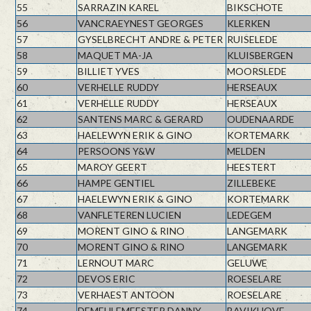
55
SARRAZIN KAREL
BIKSCHOTE
56
VANCRAEYNEST GEORGES
KLERKEN
57
GYSELBRECHT ANDRE & PETER
RUISELEDE
58
MAQUET MA-JA
KLUISBERGEN
59
BILLIET YVES
MOORSLEDE
60
VERHELLE RUDDY
HERSEAUX
61
VERHELLE RUDDY
HERSEAUX
62
SANTENS MARC & GERARD
OUDENAARDE
63
HAELEWYN ERIK & GINO
KORTEMARK
64
PERSOONS Y&W
MELDEN
65
MAROY GEERT
HEESTERT
66
HAMPE GENTIEL
ZILLEBEKE
67
HAELEWYN ERIK & GINO
KORTEMARK
68
VANFLETEREN LUCIEN
LEDEGEM
69
MORENT GINO & RINO
LANGEMARK
70
MORENT GINO & RINO
LANGEMARK
71
LERNOUT MARC
GELUWE
72
DEVOS ERIC
ROESELARE
73
VERHAEST ANTOON
ROESELARE
74
DEMEULEMEESTER DANNY
BAVIKHOVE