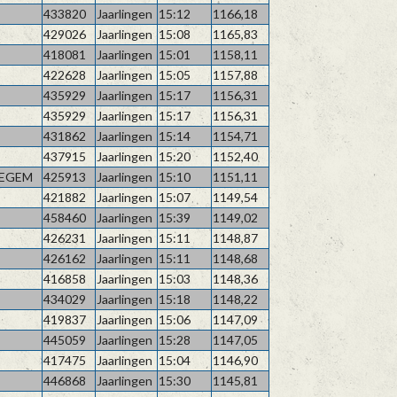
433820
Jaarlingen
15:12
1166,18
429026
Jaarlingen
15:08
1165,83
418081
Jaarlingen
15:01
1158,11
422628
Jaarlingen
15:05
1157,88
435929
Jaarlingen
15:17
1156,31
435929
Jaarlingen
15:17
1156,31
431862
Jaarlingen
15:14
1154,71
437915
Jaarlingen
15:20
1152,40
EGEM
425913
Jaarlingen
15:10
1151,11
421882
Jaarlingen
15:07
1149,54
458460
Jaarlingen
15:39
1149,02
426231
Jaarlingen
15:11
1148,87
426162
Jaarlingen
15:11
1148,68
416858
Jaarlingen
15:03
1148,36
434029
Jaarlingen
15:18
1148,22
419837
Jaarlingen
15:06
1147,09
445059
Jaarlingen
15:28
1147,05
417475
Jaarlingen
15:04
1146,90
446868
Jaarlingen
15:30
1145,81