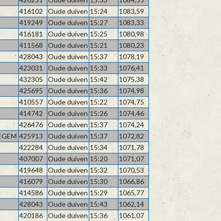
416102
Oude duiven
15:24
1083,59
419249
Oude duiven
15:27
1083,33
416181
Oude duiven
15:25
1080,98
411568
Oude duiven
15:21
1080,23
428043
Oude duiven
15:37
1078,19
423031
Oude duiven
15:33
1076,41
432305
Oude duiven
15:42
1075,38
425695
Oude duiven
15:36
1074,98
410557
Oude duiven
15:22
1074,75
414742
Oude duiven
15:26
1074,46
426476
Oude duiven
15:37
1074,24
EGEM
425913
Oude duiven
15:37
1072,82
422284
Oude duiven
15:34
1071,78
407007
Oude duiven
15:20
1071,07
419648
Oude duiven
15:32
1070,53
416079
Oude duiven
15:30
1066,86
414586
Oude duiven
15:29
1065,77
428043
Oude duiven
15:43
1062,14
420186
Oude duiven
15:36
1061,07