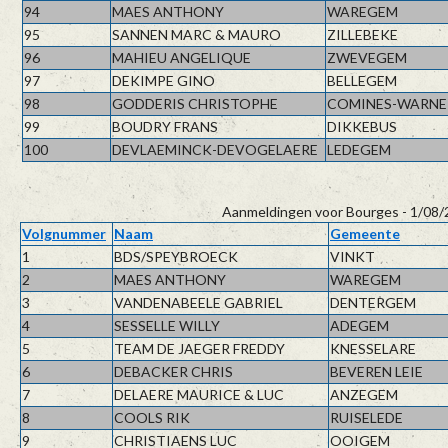
94
MAES ANTHONY
WAREGEM
95
SANNEN MARC & MAURO
ZILLEBEKE
96
MAHIEU ANGELIQUE
ZWEVEGEM
97
DEKIMPE GINO
BELLEGEM
98
GODDERIS CHRISTOPHE
COMINES-WARN
99
BOUDRY FRANS
DIKKEBUS
100
DEVLAEMINCK-DEVOGELAERE
LEDEGEM
Aanmeldingen voor Bourges - 1/08/2
Volgnummer
Naam
Gemeente
1
BDS/SPEYBROECK
VINKT
2
MAES ANTHONY
WAREGEM
3
VANDENABEELE GABRIEL
DENTERGEM
4
SESSELLE WILLY
ADEGEM
5
TEAM DE JAEGER FREDDY
KNESSELARE
6
DEBACKER CHRIS
BEVEREN LEIE
7
DELAERE MAURICE & LUC
ANZEGEM
8
COOLS RIK
RUISELEDE
9
CHRISTIAENS LUC
OOIGEM