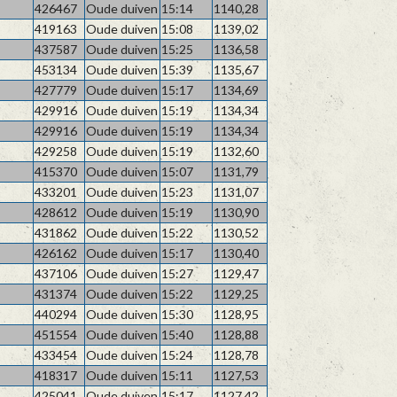
426467
Oude duiven
15:14
1140,28
419163
Oude duiven
15:08
1139,02
437587
Oude duiven
15:25
1136,58
453134
Oude duiven
15:39
1135,67
427779
Oude duiven
15:17
1134,69
429916
Oude duiven
15:19
1134,34
429916
Oude duiven
15:19
1134,34
429258
Oude duiven
15:19
1132,60
415370
Oude duiven
15:07
1131,79
433201
Oude duiven
15:23
1131,07
428612
Oude duiven
15:19
1130,90
431862
Oude duiven
15:22
1130,52
426162
Oude duiven
15:17
1130,40
437106
Oude duiven
15:27
1129,47
431374
Oude duiven
15:22
1129,25
440294
Oude duiven
15:30
1128,95
451554
Oude duiven
15:40
1128,88
433454
Oude duiven
15:24
1128,78
418317
Oude duiven
15:11
1127,53
425041
Oude duiven
15:17
1127,42