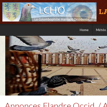
L
Home
Météo 
Annonces Flandre Occid. /