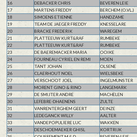
16
DEBACKER CHRIS
BEVEREN LEIE
17
MARTENS FREDDY
BERCHEM (O.VL.)
18
SIMOENS ETIENNE
HANDZAME
19
TEAM DE JAEGER FREDDY
KNESSELARE
20
BRACKE FREDERIK
WAREGEM
21
PLATTEEUW KURT&RAF
RUMBEKE
22
PLATTEEUW KURT&RAF
RUMBEKE
23
DE BAEREMACKER MARIA
OOIKE
24
FOURNEAU CYRIEL EN REMI
MOEN
25
TANT JOHAN
OLSENE
26
CLAERHOUT NOEL
WIELSBEKE
27
VERSCHOOT JOEL
INGELMUNSTER
28
MORENT GINO & RINO
LANGEMARK
29
DE SMIJTER ANDRE
MACHELEN
30
LEFEBRE-DHAENENS
ZULTE
31
VANRENTERGHEM GEERT
DEINZE
32
LEDEGANCK WILLY
AALTER
33
VANDEPOPULIERE LUC
WAKKEN
34
DESCHOEMAEKER GHISL
KORTRIJK
35
COUSSEMENT M & D
BEVEREN-LEIE