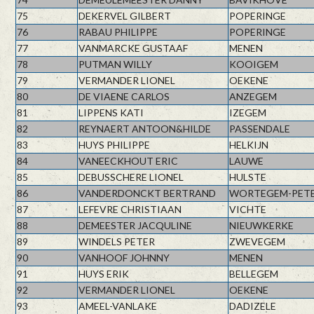
75
DEKERVEL GILBERT
POPERINGE
76
RABAU PHILIPPE
POPERINGE
77
VANMARCKE GUSTAAF
MENEN
78
PUTMAN WILLY
KOOIGEM
79
VERMANDER LIONEL
OEKENE
80
DE VIAENE CARLOS
ANZEGEM
81
LIPPENS KATI
IZEGEM
82
REYNAERT ANTOON&HILDE
PASSENDALE
83
HUYS PHILIPPE
HELKIJN
84
VANEECKHOUT ERIC
LAUWE
85
DEBUSSCHERE LIONEL
HULSTE
86
VANDERDONCKT BERTRAND
WORTEGEM-PET
87
LEFEVRE CHRISTIAAN
VICHTE
88
DEMEESTER JACQULINE
NIEUWKERKE
89
WINDELS PETER
ZWEVEGEM
90
VANHOOF JOHNNY
MENEN
91
HUYS ERIK
BELLEGEM
92
VERMANDER LIONEL
OEKENE
93
AMEEL-VANLAKE
DADIZELE