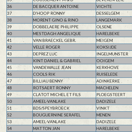
36
DE BACQUER ANTOINE
VICHTE
37
D'HOOP RONNY
DESSELGEM
38
MORENT GINO & RINO
LANGEMARK
39
DOBBELAERE PHILIPPE
OLSENE
40
MESTDAGH ANGELIQUE
HARELBEKE
41
VAN BRAECKEL GEBR.
MEIGEM
42
VELLE ROGER
KOKSIJDE
43
DEPREZ LUC
INGELMUNSTER
44
KINT DANIEL & GABRIEL
OOIGEM
45
VANDEWALLE JEAN
KERKHOVE
46
COOLS RIK
RUISELEDE
47
BILLIAU BENNY
ADINKERKE
48
ROTSAERT RONNY
MACHELEN
49
CLATOT MICHEL ET FILS
PLOEGSTEERT
50
AMEEL-VANLAKE
DADIZELE
51
BDS/SPEYBROECK
VINKT
52
BOUGUERNINE SERAFEL
MENEN
53
AMEEL-VANLAKE
DADIZELE
54
MATTON JAN
HARELBEKE