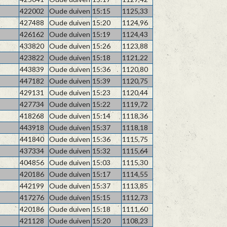
422002
Oude duiven
15:15
1125,33
427488
Oude duiven
15:20
1124,96
426162
Oude duiven
15:19
1124,43
433820
Oude duiven
15:26
1123,88
423822
Oude duiven
15:18
1121,22
443839
Oude duiven
15:36
1120,80
447182
Oude duiven
15:39
1120,75
429131
Oude duiven
15:23
1120,44
427734
Oude duiven
15:22
1119,72
418268
Oude duiven
15:14
1118,36
443918
Oude duiven
15:37
1118,18
441840
Oude duiven
15:36
1115,75
437334
Oude duiven
15:32
1115,64
404856
Oude duiven
15:03
1115,30
420186
Oude duiven
15:17
1114,55
442199
Oude duiven
15:37
1113,85
417276
Oude duiven
15:15
1112,73
420186
Oude duiven
15:18
1111,60
421128
Oude duiven
15:20
1108,23