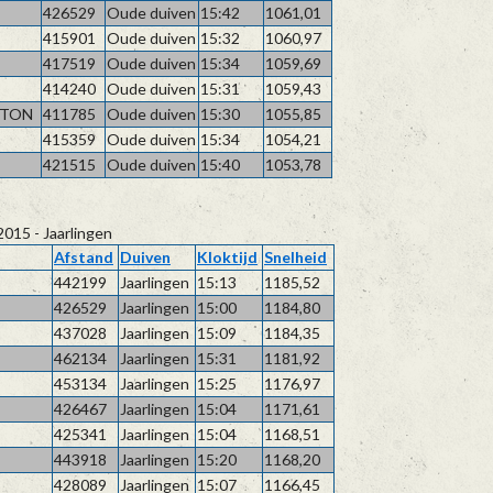
426529
Oude duiven
15:42
1061,01
415901
Oude duiven
15:32
1060,97
417519
Oude duiven
15:34
1059,69
414240
Oude duiven
15:31
1059,43
ETON
411785
Oude duiven
15:30
1055,85
415359
Oude duiven
15:34
1054,21
421515
Oude duiven
15:40
1053,78
015 - Jaarlingen
Afstand
Duiven
Kloktijd
Snelheid
442199
Jaarlingen
15:13
1185,52
426529
Jaarlingen
15:00
1184,80
437028
Jaarlingen
15:09
1184,35
462134
Jaarlingen
15:31
1181,92
453134
Jaarlingen
15:25
1176,97
426467
Jaarlingen
15:04
1171,61
425341
Jaarlingen
15:04
1168,51
443918
Jaarlingen
15:20
1168,20
428089
Jaarlingen
15:07
1166,45