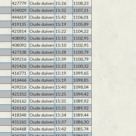
427779
Oude duiven
15:26
1108,23
434029
Oude duiven
15:32
1107,21
444619
Oude duiven
15:42
1106,01
419135
Oude duiven
15:19
1105,89
421814
Oude duiven
15:22
1104,22
408092
Oude duiven
15:10
1102,95
408092
Oude duiven
15:10
1102,95
427108
Oude duiven
15:28
1100,79
439216
Oude duiven
15:39
1100,79
421426
Oude duiven
15:23
1100,32
416771
Oude duiven
15:19
1099,65
416466
Oude duiven
15:19
1098,85
439216
Oude duiven
15:40
1098,04
421352
Oude duiven
15:25
1094,42
426162
Oude duiven
15:31
1089,92
426162
Oude duiven
15:31
1089,92
418348
Oude duiven
15:24
1089,44
431265
Oude duiven
15:37
1086,30
436468
Oude duiven
15:42
1085,74
426231
Oude duiven
15:33
1084,55