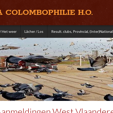
A COLOMBOPHILIE H.O.
/ Het weer
Lâcher / Los
Result. clubs, Provincial, (Inter)National
 Aanmeldingen West Vlaander