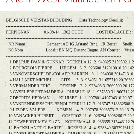
BELGISCHE VERSTANDHOUDING Data Technolog
--------------------------------------------------------------------------
PERPIGNAN 01-08-14 1302 OUDE LOSTIJD/LAC
--------------------------------------------------------------------------
NR Naam Gemeent AD IG Afstand Ring JR Bestat
N0 Nom Localit EN MQ Distanc Bague AN Constat 
--------------------------------------------------------------------------
1 DELRUE IVAN & GUNNAR KOEKELA 12 2 940325 3159502
2 BOURGEOIS PIERRE IZEGEM 6 2 923600 312010010 2
3 VANOVERSCHELDE-COLAER ZARREN 3 1 934038 301471
4 HALLAERT MICHEL GITS 3 3 934051 311655710 20.
5 VERMANDER ERIC OEKENE 2 2 923408 313669509 2
6 GYSELBRECHT-MADEIRA RUISELE 18 1 937850 3119607
7 DECRITS HERMAN KLUISBE 1 1 907801 410794310 2
8 VANDENDRIESSCHE-BENOI DEERLIJ 17 3 916747 3188625
9 LIZOEN VALERE KOMEN 4 2 907978 309357312 20.
10 VANACKER HUBERT OOSTROZ 11 6 926294 300826612
11 DEWEERDT MEV E +ZN KORTEMA 41 8 936355 3154431
12 BACKELANDT G-BARTEL ROESELA 4 4 928340 3033976
13 GYSELBRECHT-MADEIRA RUISELE 18 8 2 311951712 