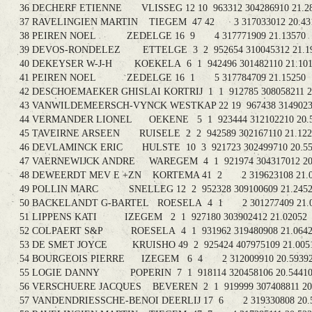
36 DECHERF ETIENNE VLISSEG 12 10 963312 304286910
37 RAVELINGIEN MARTIN TIEGEM 47 42 3 317033012 2
38 PEIREN NOEL ZEDELGE 16 9 4 317771909 21.1
39 DEVOS-RONDELEZ ETTELGE 3 2 952654 310045312 
40 DEKEYSER W-J-H KOEKELA 6 1 942496 301482110 2
41 PEIREN NOEL ZEDELGE 16 1 5 317784709 21.1
42 DESCHOEMAEKER GHISLAI KORTRIJ 1 1 912785 308058
43 VANWILDEMEERSCH-VYNCK WESTKAP 22 19 967438 3149
44 VERMANDER LIONEL OEKENE 5 1 923444 312102210
45 TAVEIRNE ARSEEN RUISELE 2 2 942589 302167110 2
46 DEVLAMINCK ERIC HULSTE 10 3 921723 302499710 
47 VAERNEWIJCK ANDRE WAREGEM 4 1 921974 30431701
48 DEWEERDT MEV E +ZN KORTEMA 41 2 2 319623108 
49 POLLIN MARC SNELLEG 12 2 952328 309100609 21
50 BACKELANDT G-BARTEL ROESELA 4 1 2 301277409 
51 LIPPENS KATI IZEGEM 2 1 927180 303902412 21.0
52 COLPAERT S&P ROESELA 4 1 931962 319480908 21
53 DE SMET JOYCE KRUISHO 49 2 925424 407975109 2
54 BOURGEOIS PIERRE IZEGEM 6 4 2 312009910 20.
55 LOGIE DANNY POPERIN 7 1 918114 320458106 20.
56 VERSCHUERE JACQUES BEVEREN 2 1 919999 30740881
57 VANDENDRIESSCHE-BENOI DEERLIJ 17 6 2 319330808