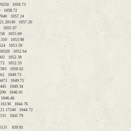
21.29250 1058.73
.26590 1058.72
21.17040 1057.24
912 21.20149 1057.20
05350 1055.97
.22258 1055.69
21.11310 1053.98
1.18524 1053.59
 21.34320 1052.64
1.24302 1052.38
1.13272 1052.33
21.48583 1050.62
1.15362 1049.73
21.40473 1049.71
1.07445 1049.34
1.56290 1046.91
7350 1046.46
 21.16130 1044.76
11 21.17240 1044.72
21.33511 1041.79
---
 08.05131 839.81