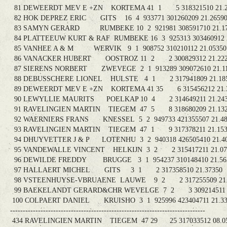
81 DEWEERDT MEV E +ZN KORTEMA 41 1 5 318321510 
82 HOK DEPREZ ERIC GITS 16 4 933771 301260209 21
83 SAMYN GERARD RUMBEKE 10 2 921981 308591710 
84 PLATTEEUW KURT & RAF RUMBEKE 16 3 925313 303460
85 VANHEE A & M WERVIK 9 1 908752 310210112 21.
86 VANACKER HUBERT OOSTROZ 11 2 2 300829312 21
87 SIERENS NORBERT ZWEVEGE 2 1 913289 309072610 
88 DEBUSSCHERE LIONEL HULSTE 4 1 2 317941809 2
89 DEWEERDT MEV E +ZN KORTEMA 41 35 6 315456212
90 LEWYLLIE MAURITS POELKAP 10 4 2 314649211 2
91 RAVELINGIEN MARTIN TIEGEM 47 5 8 318680209 2
92 WAERNIERS FRANS KNESSEL 5 2 949733 421355507 
93 RAVELINGIEN MARTIN TIEGEM 47 1 9 317378211 2
94 DHUYVETTER J & P LOTENHU 3 2 940318 426505410 
95 VANDEWALLE VINCENT HELKIJN 3 2 2 315417211 2
96 DEWILDE FREDDY BRUGGE 3 1 954237 310148410 2
97 HALLAERT MICHEL GITS 3 1 2 317358510 21.3
98 VSTEENHUYSE-VBRUAENE LAUWE 9 2 2 317255509
99 BAEKELANDT GERARD&CHR WEVELGE 7 2 3 3092145
100 COLPAERT DANIEL KRUISHO 3 1 925996 423404711 
--------------------------------------------------------------------------
434 RAVELINGIEN MARTIN TIEGEM 47 29 25 317033512