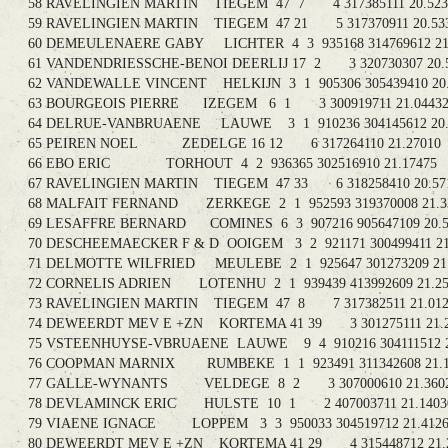
58 RAVELINGIEN MARTIN TIEGEM 47 7 4 317385111 2
59 RAVELINGIEN MARTIN TIEGEM 47 21 5 317370911 2
60 DEMEULENAERE GABY LICHTER 4 3 935168 31476961
61 VANDENDRIESSCHE-BENOI DEERLIJ 17 2 3 320730307
62 VANDEWALLE VINCENT HELKIJN 3 1 905306 30543941
63 BOURGEOIS PIERRE IZEGEM 6 1 3 300919711 21.
64 DELRUE-VANBRUAENE LAUWE 3 1 910236 304145612
65 PEIREN NOEL ZEDELGE 16 12 6 317264110 21.2
66 EBO ERIC TORHOUT 4 2 936365 302516910 21.1
67 RAVELINGIEN MARTIN TIEGEM 47 33 6 318258410 2
68 MALFAIT FERNAND ZERKEGE 2 1 952593 319370008 
69 LESAFFRE BERNARD COMINES 6 3 907216 905647109
70 DESCHEEMAECKER F & D OOIGEM 3 2 921171 3004994
71 DELMOTTE WILFRIED MEULEBE 2 1 925647 30127320
72 CORNELIS ADRIEN LOTENHU 2 1 939439 413992609 
73 RAVELINGIEN MARTIN TIEGEM 47 8 7 317382511 2
74 DEWEERDT MEV E +ZN KORTEMA 41 39 3 301275111
75 VSTEENHUYSE-VBRUAENE LAUWE 9 4 910216 3041115
76 COOPMAN MARNIX RUMBEKE 1 1 923491 311342608 
77 GALLE-WYNANTS VELDEGE 8 2 3 307000610 21.
78 DEVLAMINCK ERIC HULSTE 10 1 2 407003711 21.
79 VIAENE IGNACE LOPPEM 3 3 950033 304519712 21
80 DEWEERDT MEV E +ZN KORTEMA 41 29 4 315448712