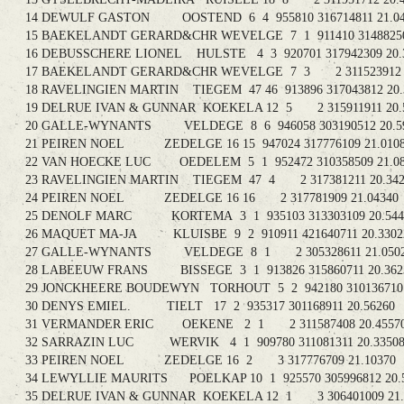
14 DEWULF GASTON OOSTEND 6 4 955810 316714811 2
15 BAEKELANDT GERARD&CHR WEVELGE 7 1 911410 31488
16 DEBUSSCHERE LIONEL HULSTE 4 3 920701 317942309
17 BAEKELANDT GERARD&CHR WEVELGE 7 3 2 3115239
18 RAVELINGIEN MARTIN TIEGEM 47 46 913896 31704381
19 DELRUE IVAN & GUNNAR KOEKELA 12 5 2 315911911
20 GALLE-WYNANTS VELDEGE 8 6 946058 303190512 
21 PEIREN NOEL ZEDELGE 16 15 947024 317776109 21
22 VAN HOECKE LUC OEDELEM 5 1 952472 310358509 
23 RAVELINGIEN MARTIN TIEGEM 47 4 2 317381211 2
24 PEIREN NOEL ZEDELGE 16 16 2 317781909 21.0
25 DENOLF MARC KORTEMA 3 1 935103 313303109 20
26 MAQUET MA-JA KLUISBE 9 2 910911 421640711 20
27 GALLE-WYNANTS VELDEGE 8 1 2 305328611 21.
28 LABEEUW FRANS BISSEGE 3 1 913826 315860711 2
29 JONCKHEERE BOUDEWYN TORHOUT 5 2 942180 310136
30 DENYS EMIEL. TIELT 17 2 935317 301168911 20.5
31 VERMANDER ERIC OEKENE 2 1 2 311587408 20.
32 SARRAZIN LUC WERVIK 4 1 909780 311081311 20.
33 PEIREN NOEL ZEDELGE 16 2 3 317776709 21.1
34 LEWYLLIE MAURITS POELKAP 10 1 925570 305996812
35 DELRUE IVAN & GUNNAR KOEKELA 12 1 3 306401009