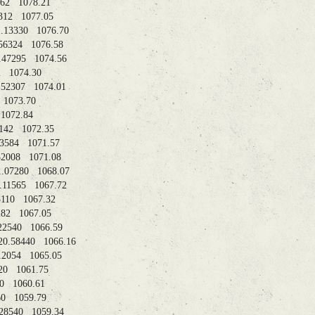
0.52362 1078.21
0.53312 1077.05
2 21.13330 1076.70
 20.56324 1076.58
0 20.47295 1074.56
04432 1074.30
 20.52307 1074.01
7010 1073.70
7475 1072.84
0.57142 1072.35
21.33584 1071.57
 20.52008 1071.08
11 21.07280 1068.07
9 21.11565 1067.72
21.25110 1067.32
1.01282 1067.05
 21.22540 1066.59
12 20.58440 1066.16
21.12054 1065.05
36020 1061.75
14030 1060.61
.41260 1059.79
 21.28540 1059.34