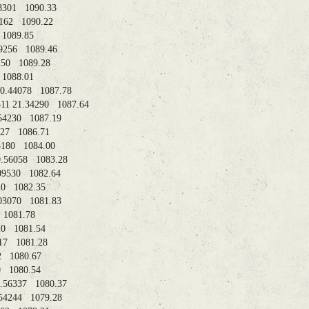
 21.28301 1090.33
0.43162 1090.22
3570 1089.85
21.19256 1089.46
1.10150 1089.28
5250 1088.01
211 20.44078 1087.78
02311 21.34290 1087.64
 20.54230 1087.19
1.12227 1086.71
20.55180 1084.00
2 20.56058 1083.28
21.09530 1082.64
.24520 1082.35
21.03070 1081.83
2052 1081.78
.06420 1081.54
1.00517 1081.28
59392 1080.67
54410 1080.54
1 20.56337 1080.37
 20.54244 1079.28