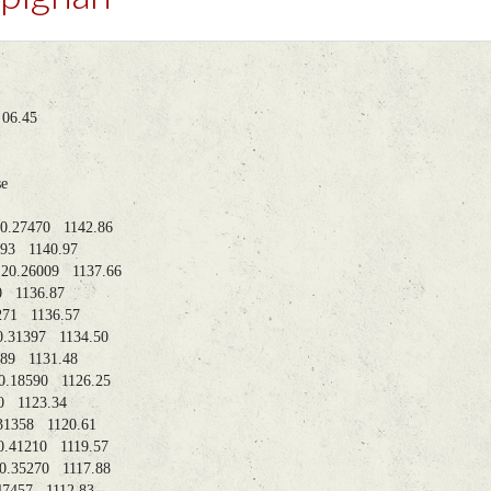
y Deerlijk
---
HER : 06.45
---
 Snelh.
Vitesse
---
11 20.27470 1142.86
0.14293 1140.97
310 20.26009 1137.66
26360 1136.87
0.17271 1136.57
12 20.31397 1134.50
0.07189 1131.48
08 20.18590 1126.25
13170 1123.34
 20.31358 1120.61
12 20.41210 1119.57
11 20.35270 1117.88
20.47457 1112.83