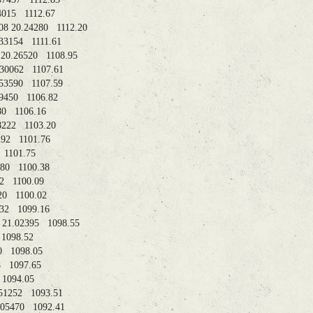
1.04015 1112.67
2508 20.24280 1112.20
 20.33154 1111.61
12 20.26520 1108.95
2 20.30062 1107.61
 20.53590 1107.59
20.59450 1106.82
.01080 1106.16
21.08222 1103.20
0.34292 1101.76
4340 1101.75
.54480 1100.38
.33022 1100.09
05020 1100.02
0.36232 1099.16
710 21.02395 1098.55
6260 1098.52
45570 1098.05
33508 1097.65
0370 1094.05
 20.51252 1093.51
 21.05470 1092.41