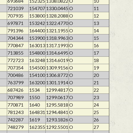
693684
152325
1338.0822
O
10
721039
154707
1330.0445
O
11
707935
153800
1328.2088
O
12
697871
153242
1322.4770
O
13
791396
164400
1321.1955
O
14
704344
153900
1318.9963
O
15
770847
163013
1317.1993
O
16
713855
154800
1314.6495
O
17
772723
163248
1314.6019
O
18
707354
154500
1309.9156
O
19
700486
154100
1306.8772
O
20
763799
163200
1301.1914
O
21
687426
1534
1299.4817
O
22
707989
1550
1299.0617
O
23
770871
1640
1295.5818
O
24
781243
164831
1294.4841
O
25
742287
1619
1293.1826
O
26
748279
162355
1292.5501
O
27