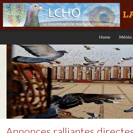
L
Home
Météo 
Annonces ralliantes direct