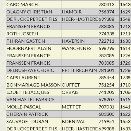
CARO MARCEL
780413
1643
OLAGNY CHRISTIAN
HAMOIR
756874
1629
DE RIJCKE PERE ET FILS
HEER-HASTIERE
699388
1548
FRANSSEN FRANCIS
783085
1713
ROTH JOSEPH
774338
1711
THIRAN GASTON
HAVERSIN
722711
1630
HOORNAERT ALAIN
WANCENNES
698296
1614
FRANSSEN FRANCIS
783085
1726
FRANSSEN FRANCIS
783085
1726
DELBUSHAYE CEDRIC
PETIT RECHAIN
781301
1728
CAPS LAURENT
785454
1738
BONMARIAGE-MASSON
OUFFET
751254
1710
LOUETTE JACQUES
ORBAIS
741205
1706
VAN HASTEL FABRICE
678207
1615
MOLLE-PASCAL
METTET
707031
1641
CHERAIN PATRICK
683300
1622
SAUVAGE - DURAN
BORNIVAL
719951
1653
DE RIJCKE PERE ET FILS
HEER-HASTIERE
699388
1637