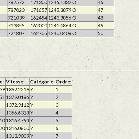
782572
171300
1246.1332
O
46
787023
171657
1245.3879
O
47
721039
162454
1243.3856
O
48
713855
162000
1241.4864
O
49
721807
162705
1240.0408
O
50
e:
Vitesse:
Catégorie:
Ordre:
39
1392.2219
Y
1
51
1379.0186
Y
2
1372.9112
Y
3
1356.6318
Y
4
10
1316.4794
Y
5
20
1316.0800
Y
6
1313.9009
Y
7