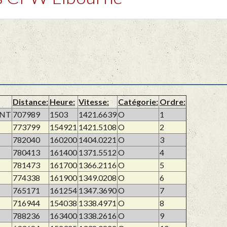
Distance:
Heure:
Vitesse:
Catégorie:
Ordre:
ONT
707989
1503
1421.6639
O
1
773799
154921
1421.5108
O
2
782040
160200
1404.0221
O
3
780413
161400
1371.5512
O
4
781473
161700
1366.2116
O
5
774338
161900
1349.0208
O
6
765171
161254
1347.3690
O
7
716944
154038
1338.4971
O
8
788236
163400
1338.2616
O
9