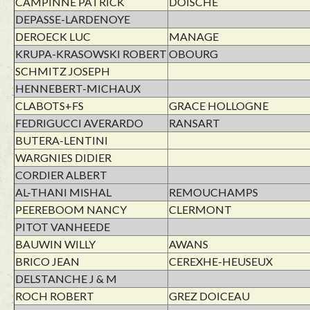
CAMPINNE PATRICK
DOISCHE
DEPASSE-LARDENOYE
DEROECK LUC
MANAGE
KRUPA-KRASOWSKI ROBERT
OBOURG
SCHMITZ JOSEPH
HENNEBERT-MICHAUX
CLABOTS+FS
GRACE HOLLOGNE
FEDRIGUCCI AVERARDO
RANSART
BUTERA-LENTINI
WARGNIES DIDIER
CORDIER ALBERT
AL-THANI MISHAL
REMOUCHAMPS
PEEREBOOM NANCY
CLERMONT
PITOT VANHEEDE
BAUWIN WILLY
AWANS
BRICO JEAN
CEREXHE-HEUSEUX
DELSTANCHE J & M
ROCH ROBERT
GREZ DOICEAU