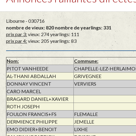
Libourne - 030716
nombre de vieux: 820 nombre de yearlings: 331
prix par 3:
vieux: 274 yearlings: 111
prix par 4:
vieux: 205 yearlings: 83
Nom:
Commune:
PITOT VANHEEDE
CHAPELLE-LEZ-HERLAIM
AL-THANI ABDALLAH
GRIVEGNEE
DONNAY VINCENT
VERVIERS
CARO MARCEL
BRAGARD DANIEL+XAVIER
ROTH JOSEPH
FOULON FRANCIS+FS
FLEMALLE
DERMIENCE PHILIPPE
JEMELLE
EMO DIDIER+BENOIT
LIXHE