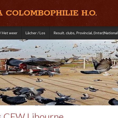
A COLOMBOPHILIE H.O.
/ Het weer
Lâcher / Los
Result. clubs, Provincial, (Inter)National
es CFW Libourne