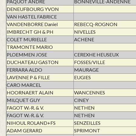
PAQUOT ANDRE
BONNEVILLE-ANDENNE
DENEUFBOURG YVON
VAN HASTEL FABRICE
VANDENBORRE Daniel
REBECQ-ROGNON
IMBRECHT GH & PH
NIVELLES
COLET MURIELLE
ACHENE
TRAMONTE MARIO
PLOEMMEN JOSE
CEREXHE HEUSEUX
DUCHATEAU GASTON
FOSSES/VILLE
FERRARA ALDO
MAURAGE
LAVENNE P & FILLE
EUGIES
CARO MARCEL
HOORNAERT ALAIN
WANCENNES
MILQUET GUY
CINEY
FAGOT W.-R. & V.
NETHEN
FAGOT W.-R. & V.
NETHEN
NIHOUL ROLAND+FS
SENZEILLES
ADAM GERARD
SPRIMONT