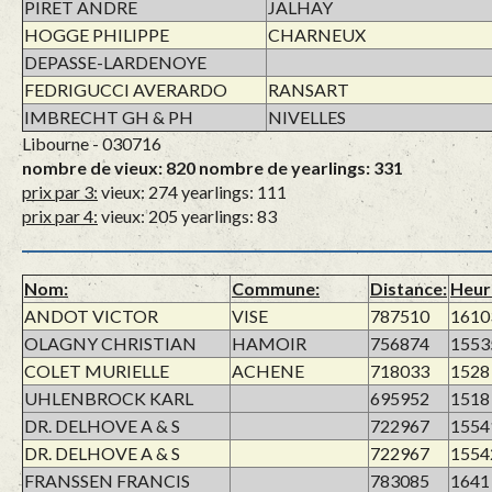
PIRET ANDRE
JALHAY
HOGGE PHILIPPE
CHARNEUX
DEPASSE-LARDENOYE
FEDRIGUCCI AVERARDO
RANSART
IMBRECHT GH & PH
NIVELLES
Libourne - 030716
nombre de vieux: 820 nombre de yearlings: 331
prix par 3:
vieux: 274 yearlings: 111
prix par 4:
vieux: 205 yearlings: 83
Nom:
Commune:
Distance:
Heur
ANDOT VICTOR
VISE
787510
1610
OLAGNY CHRISTIAN
HAMOIR
756874
1553
COLET MURIELLE
ACHENE
718033
1528
UHLENBROCK KARL
695952
1518
DR. DELHOVE A & S
722967
1554
DR. DELHOVE A & S
722967
1554
FRANSSEN FRANCIS
783085
1641