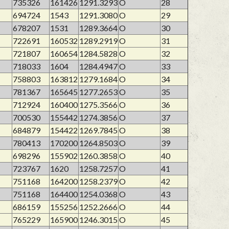
735326
161426
1291.3293
O
28
694724
1543
1291.3080
O
29
678207
1531
1289.3664
O
30
722691
160532
1289.2919
O
31
721807
160654
1284.5828
O
32
718033
1604
1284.4947
O
33
758803
163812
1279.1684
O
34
781367
165645
1277.2653
O
35
712924
160400
1275.3566
O
36
700530
155442
1274.3856
O
37
684879
154422
1269.7845
O
38
780413
170200
1264.8503
O
39
698296
155902
1260.3858
O
40
723767
1620
1258.7257
O
41
751168
164200
1258.2379
O
42
751168
164400
1254.0368
O
43
686159
155256
1252.2666
O
44
765229
165900
1246.3015
O
45