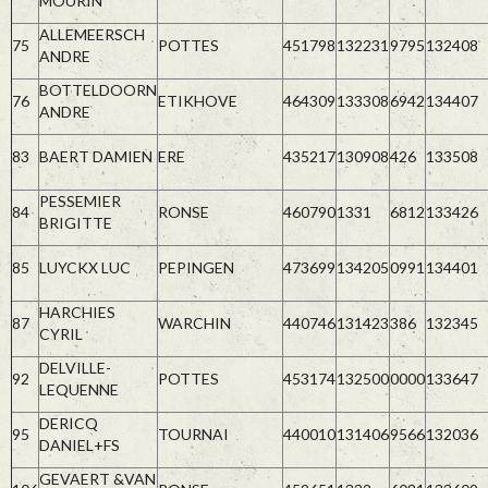
MOURIN
ALLEMEERSCH
75
POTTES
451798
132231
9795
132408
ANDRE
BOTTELDOORN
76
ETIKHOVE
464309
133308
6942
134407
ANDRE
83
BAERT DAMIEN
ERE
435217
130908
426
133508
PESSEMIER
84
RONSE
460790
1331
6812
133426
BRIGITTE
85
LUYCKX LUC
PEPINGEN
473699
134205
0991
134401
HARCHIES
87
WARCHIN
440746
131423
386
132345
CYRIL
DELVILLE-
92
POTTES
453174
132500
0000
133647
LEQUENNE
DERICQ
95
TOURNAI
440010
131406
9566
132036
DANIEL+FS
GEVAERT &VAN