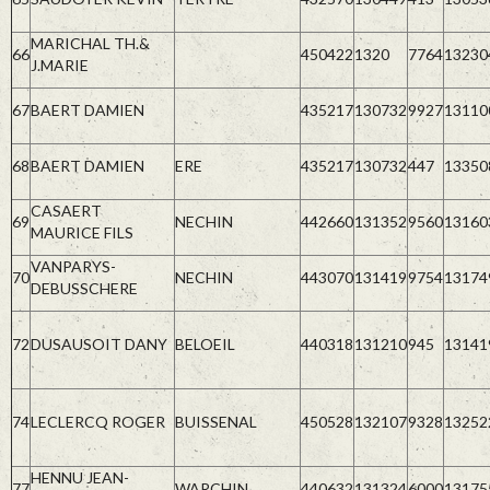
MARICHAL TH.&
66
450422
1320
7764
13230
J.MARIE
67
BAERT DAMIEN
435217
130732
9927
13110
68
BAERT DAMIEN
ERE
435217
130732
447
13350
CASAERT
69
NECHIN
442660
131352
9560
13160
MAURICE FILS
VANPARYS-
70
NECHIN
443070
131419
9754
13174
DEBUSSCHERE
72
DUSAUSOIT DANY
BELOEIL
440318
131210
945
13141
74
LECLERCQ ROGER
BUISSENAL
450528
132107
9328
13252
HENNU JEAN-
77
WARCHIN
440632
131324
6000
13175