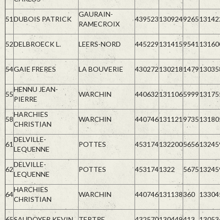
GAURAIN-
51
DUBOIS PATRICK
439523
130924
9265
13142
RAMECROIX
52
DELBROECK L.
LEERS-NORD
445229
131415
9541
13160
54
GAIE FRERES
LA BOUVERIE
430272
130218
1479
13035
HENNU JEAN-
55
WARCHIN
440632
131106
5999
13175
PIERRE
HARCHIES
58
WARCHIN
440746
131121
9735
13180
CHRISTIAN
DELVILLE-
61
POTTES
453174
132200
5656
13245
LEQUENNE
DELVILLE-
62
POTTES
453174
1322
5675
13245
LEQUENNE
HARCHIES
64
WARCHIN
440746
131138
360
13304
CHRISTIAN
65
SAUDOYER KEVIN
TERTRE
432570
130449
413
13053