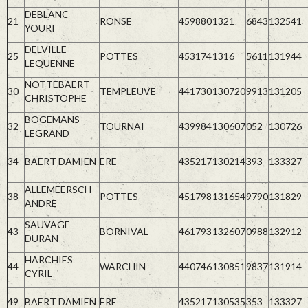
DEBLANC
21
RONSE
459880
1321
6843
132541
YOURI
DELVILLE-
25
POTTES
453174
1316
5611
131944
LEQUENNE
NOTTEBAERT
30
TEMPLEUVE
441730
130720
9913
131205
CHRISTOPHE
BOGEMANS -
32
TOURNAI
439984
130607
052
130726
LEGRAND
34
BAERT DAMIEN
ERE
435217
130214
393
133327
ALLEMEERSCH
38
POTTES
451798
131654
9790
131829
ANDRE
SAUVAGE -
43
BORNIVAL
461793
132607
0988
132912
DURAN
HARCHIES
44
WARCHIN
440746
130851
9837
131914
CYRIL
49
BAERT DAMIEN
ERE
435217
130535
353
133327