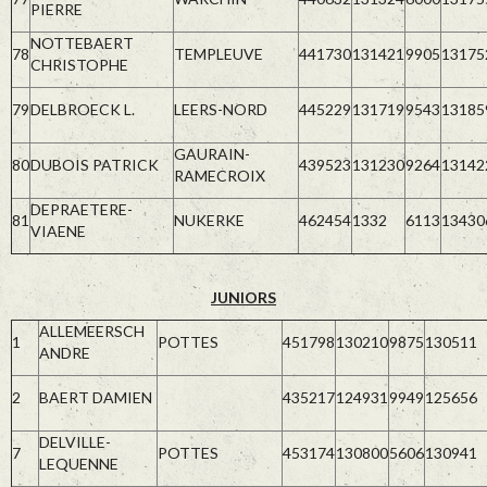
PIERRE
NOTTEBAERT
78
TEMPLEUVE
441730
131421
9905
13175
CHRISTOPHE
79
DELBROECK L.
LEERS-NORD
445229
131719
9543
13185
GAURAIN-
80
DUBOIS PATRICK
439523
131230
9264
13142
RAMECROIX
DEPRAETERE-
81
NUKERKE
462454
1332
6113
13430
VIAENE
JUNIORS
ALLEMEERSCH
1
POTTES
451798
130210
9875
130511
ANDRE
2
BAERT DAMIEN
435217
124931
9949
125656
DELVILLE-
7
POTTES
453174
130800
5606
130941
LEQUENNE