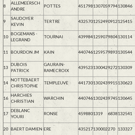
ALLEMEERSCH
8
POTTES
451798
130705
9794
130846
ANDRE
SAUDOYER
9
TERTRE
432570
125249
0912
125415
KEVIN
BOGEMANS -
10
TOURNAI
439984
125907
9804
130114
LEGRAND
11
BOURDON JM
KAIN
440746
125957
9893
130544
DUBOIS
GAURAIN-
13
439523
130042
9272
130309
PATRICK
RAMECROIX
NOTTEBAERT
14
TEMPLEUVE
441730
130243
9915
130623
CHRISTOPHE
HARCHIES
16
WARCHIN
440746
130243
9745
130645
CHRISTIAN
DEBLANC
17
RONSE
459880
1319
6838
132541
YOURI
20
BAERT DAMIEN
ERE
435217
130002
270
133327