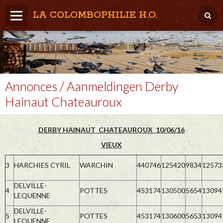
LA COLOMBOPHILIE H.O.
Home
Météo / Het weer
Lâcher / Los
Annonces / Aanmeldingen Derby
Hainaut Chateauroux
Result. clubs, Provincial, (Inter)National
RFCB / KBDB
DERBY HAINAUT CHATEAUROUX 10/06/16
VIEUX
3
HARCHIES CYRIL
WARCHIN
440746
125420
9834
12573
DELVILLE-
4
POTTES
453174
130500
5654
13094
LEQUENNE
DELVILLE-
5
POTTES
453174
130600
5653
13094
LEQUENNE