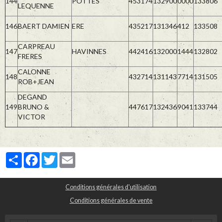
144
POTTES
453174
132900
0000
133806
LEQUENNE
146
BAERT DAMIEN
ERE
435217
131346
412
133508
CARPREAU
147
HAVINNES
442416
132000
1444
132802
FRERES
CALONNE
148
432714
131143
7714
131505
ROB+JEAN
DEGAND
149
BRUNO &
447617
132436
9041
133744
VICTOR
Partager
Facebook
Twitter
Email
Conditions générales d'utilisation
Conditions générales de vente