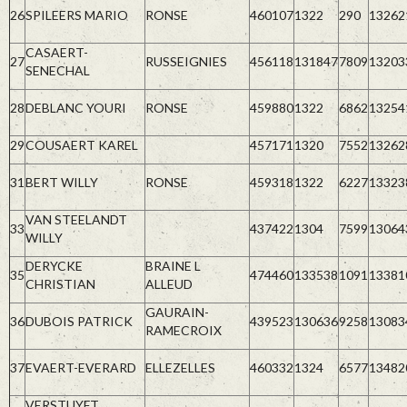
26
SPILEERS MARIO
RONSE
460107
1322
290
13262
CASAERT-
27
RUSSEIGNIES
456118
131847
7809
13203
SENECHAL
28
DEBLANC YOURI
RONSE
459880
1322
6862
13254
29
COUSAERT KAREL
457171
1320
7552
13262
31
BERT WILLY
RONSE
459318
1322
6227
13323
VAN STEELANDT
33
437422
1304
7599
13064
WILLY
DERYCKE
BRAINE L
35
474460
133538
1091
13381
CHRISTIAN
ALLEUD
GAURAIN-
36
DUBOIS PATRICK
439523
130636
9258
13083
RAMECROIX
37
EVAERT-EVERARD
ELLEZELLES
460332
1324
6577
13482
VERSTUYFT