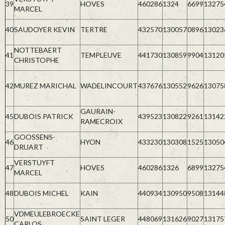
39
HOVES
460286
1324
6699
13275
MARCEL
40
SAUDOYER KEVIN
TERTRE
432570
130057
0896
13023
NOTTEBAERT
41
TEMPLEUVE
441730
130859
9904
13120
CHRISTOPHE
42
MUREZ MARICHAL
WADELINCOURT
437676
130552
9626
13075
GAURAIN-
45
DUBOIS PATRICK
439523
130822
9261
13142
RAMECROIX
GOOSSENS-
46
HYON
433230
130308
1525
13050
DRUART
VERSTUYFT
47
HOVES
460286
1326
6899
13275
MARCEL
48
DUBOIS MICHEL
KAIN
440934
130950
9508
13144
VDMEULEBROECKE
50
SAINT LEGER
448069
131626
9027
13175
CARLOS