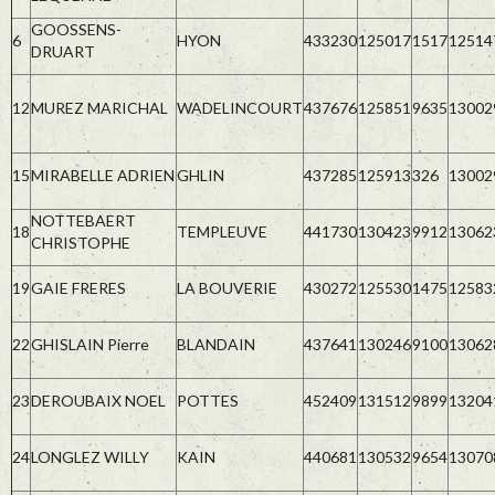
GOOSSENS-
6
HYON
433230
125017
1517
12514
DRUART
12
MUREZ MARICHAL
WADELINCOURT
437676
125851
9635
13002
15
MIRABELLE ADRIEN
GHLIN
437285
125913
326
13002
NOTTEBAERT
18
TEMPLEUVE
441730
130423
9912
13062
CHRISTOPHE
19
GAIE FRERES
LA BOUVERIE
430272
125530
1475
12583
22
GHISLAIN Pierre
BLANDAIN
437641
130246
9100
13062
23
DEROUBAIX NOEL
POTTES
452409
131512
9899
13204
24
LONGLEZ WILLY
KAIN
440681
130532
9654
13070