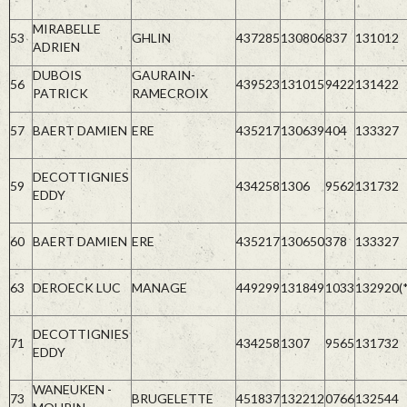
MIRABELLE
53
GHLIN
437285
130806
837
131012
ADRIEN
DUBOIS
GAURAIN-
56
439523
131015
9422
131422
PATRICK
RAMECROIX
57
BAERT DAMIEN
ERE
435217
130639
404
133327
DECOTTIGNIES
59
434258
1306
9562
131732
EDDY
60
BAERT DAMIEN
ERE
435217
130650
378
133327
63
DEROECK LUC
MANAGE
449299
131849
1033
132920(*
DECOTTIGNIES
71
434258
1307
9565
131732
EDDY
WANEUKEN -
73
BRUGELETTE
451837
132212
0766
132544