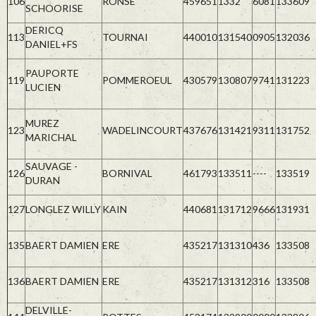
106
RONSE
459651
1332
6081
133609
SCHOORISE
DERICQ
113
TOURNAI
440010
131540
0905
132036
DANIEL+FS
PAUPORTE
119
POMMEROEUL
430579
130807
9741
131223
LUCIEN
MUREZ
123
WADELINCOURT
437676
131421
9311
131752
MARICHAL
SAUVAGE -
126
BORNIVAL
461793
133511
----
133519
DURAN
127
LONGLEZ WILLY
KAIN
440681
131712
9666
131931
135
BAERT DAMIEN
ERE
435217
131310
436
133508
136
BAERT DAMIEN
ERE
435217
131312
316
133508
DELVILLE-