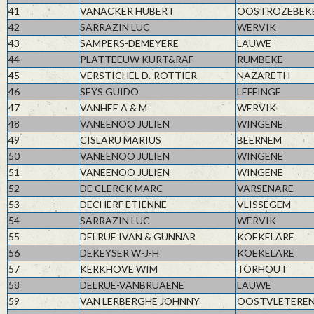
41
VANACKER HUBERT
OOSTROZEBEK
42
SARRAZIN LUC
WERVIK
43
SAMPERS-DEMEYERE
LAUWE
44
PLATTEEUW KURT&RAF
RUMBEKE
45
VERSTICHEL D.-ROTTIER
NAZARETH
46
SEYS GUIDO
LEFFINGE
47
VANHEE A & M
WERVIK
48
VANEENOO JULIEN
WINGENE
49
CISLARU MARIUS
BEERNEM
50
VANEENOO JULIEN
WINGENE
51
VANEENOO JULIEN
WINGENE
52
DE CLERCK MARC
VARSENARE
53
DECHERF ETIENNE
VLISSEGEM
54
SARRAZIN LUC
WERVIK
55
DELRUE IVAN & GUNNAR
KOEKELARE
56
DEKEYSER W-J-H
KOEKELARE
57
KERKHOVE WIM
TORHOUT
58
DELRUE-VANBRUAENE
LAUWE
59
VAN LERBERGHE JOHNNY
OOSTVLETERE