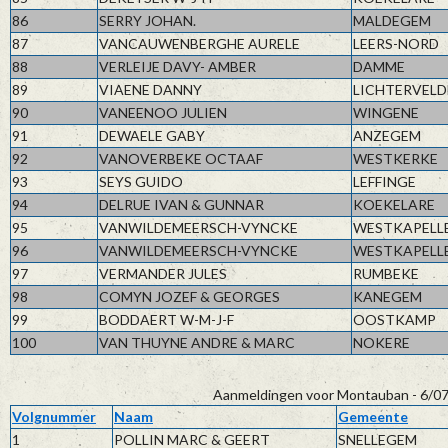
86
SERRY JOHAN.
MALDEGEM
87
VANCAUWENBERGHE AURELE
LEERS-NORD
88
VERLEIJE DAVY- AMBER
DAMME
89
VIAENE DANNY
LICHTERVELD
90
VANEENOO JULIEN
WINGENE
91
DEWAELE GABY
ANZEGEM
92
VANOVERBEKE OCTAAF
WESTKERKE
93
SEYS GUIDO
LEFFINGE
94
DELRUE IVAN & GUNNAR
KOEKELARE
95
VANWILDEMEERSCH-VYNCKE
WESTKAPELL
96
VANWILDEMEERSCH-VYNCKE
WESTKAPELL
97
VERMANDER JULES
RUMBEKE
98
COMYN JOZEF & GEORGES
KANEGEM
99
BODDAERT W-M-J-F
OOSTKAMP
100
VAN THUYNE ANDRE & MARC
NOKERE
Aanmeldingen voor Montauban - 6/07/
Volgnummer
Naam
Gemeente
1
POLLIN MARC & GEERT
SNELLEGEM