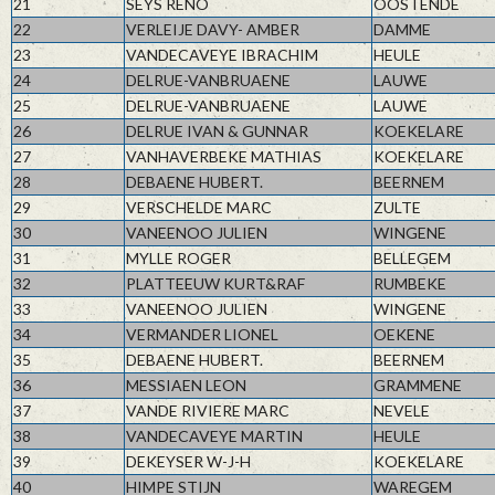
21
SEYS RENO
OOSTENDE
22
VERLEIJE DAVY- AMBER
DAMME
23
VANDECAVEYE IBRACHIM
HEULE
24
DELRUE-VANBRUAENE
LAUWE
25
DELRUE-VANBRUAENE
LAUWE
26
DELRUE IVAN & GUNNAR
KOEKELARE
27
VANHAVERBEKE MATHIAS
KOEKELARE
28
DEBAENE HUBERT.
BEERNEM
29
VERSCHELDE MARC
ZULTE
30
VANEENOO JULIEN
WINGENE
31
MYLLE ROGER
BELLEGEM
32
PLATTEEUW KURT&RAF
RUMBEKE
33
VANEENOO JULIEN
WINGENE
34
VERMANDER LIONEL
OEKENE
35
DEBAENE HUBERT.
BEERNEM
36
MESSIAEN LEON
GRAMMENE
37
VANDE RIVIERE MARC
NEVELE
38
VANDECAVEYE MARTIN
HEULE
39
DEKEYSER W-J-H
KOEKELARE
40
HIMPE STIJN
WAREGEM