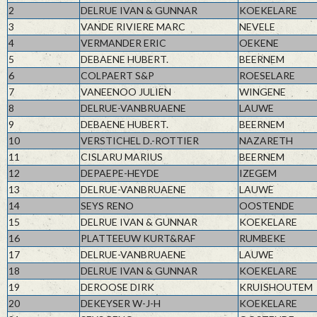
2
DELRUE IVAN & GUNNAR
KOEKELARE
3
VANDE RIVIERE MARC
NEVELE
4
VERMANDER ERIC
OEKENE
5
DEBAENE HUBERT.
BEERNEM
6
COLPAERT S&P
ROESELARE
7
VANEENOO JULIEN
WINGENE
8
DELRUE-VANBRUAENE
LAUWE
9
DEBAENE HUBERT.
BEERNEM
10
VERSTICHEL D.-ROTTIER
NAZARETH
11
CISLARU MARIUS
BEERNEM
12
DEPAEPE-HEYDE
IZEGEM
13
DELRUE-VANBRUAENE
LAUWE
14
SEYS RENO
OOSTENDE
15
DELRUE IVAN & GUNNAR
KOEKELARE
16
PLATTEEUW KURT&RAF
RUMBEKE
17
DELRUE-VANBRUAENE
LAUWE
18
DELRUE IVAN & GUNNAR
KOEKELARE
19
DEROOSE DIRK
KRUISHOUTEM
20
DEKEYSER W-J-H
KOEKELARE