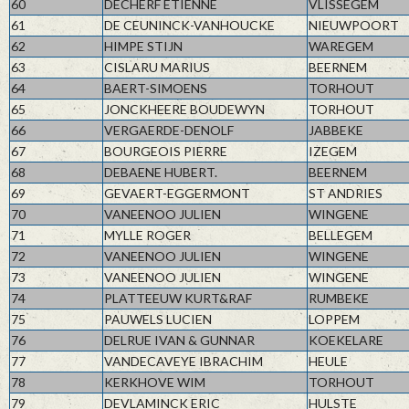
60
DECHERF ETIENNE
VLISSEGEM
61
DE CEUNINCK-VANHOUCKE
NIEUWPOORT
62
HIMPE STIJN
WAREGEM
63
CISLARU MARIUS
BEERNEM
64
BAERT-SIMOENS
TORHOUT
65
JONCKHEERE BOUDEWYN
TORHOUT
66
VERGAERDE-DENOLF
JABBEKE
67
BOURGEOIS PIERRE
IZEGEM
68
DEBAENE HUBERT.
BEERNEM
69
GEVAERT-EGGERMONT
ST ANDRIES
70
VANEENOO JULIEN
WINGENE
71
MYLLE ROGER
BELLEGEM
72
VANEENOO JULIEN
WINGENE
73
VANEENOO JULIEN
WINGENE
74
PLATTEEUW KURT&RAF
RUMBEKE
75
PAUWELS LUCIEN
LOPPEM
76
DELRUE IVAN & GUNNAR
KOEKELARE
77
VANDECAVEYE IBRACHIM
HEULE
78
KERKHOVE WIM
TORHOUT
79
DEVLAMINCK ERIC
HULSTE