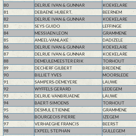
80
DELRUE IVAN & GUNNAR
KOEKELARE
81
DEBAENE HUBERT.
BEERNEM
82
DELRUE IVAN & GUNNAR
KOEKELARE
83
SEYS GUIDO
LEFFINGE
84
MESSIAEN LEON
GRAMMENE
85
AMEEL-VANLAKE
DADIZELE
86
DELRUE IVAN & GUNNAR
KOEKELARE
87
DELRUE IVAN & GUNNAR
KOEKELARE
88
DEMEULEMEESTER ERIK
TORHOUT
89
DECHERF GILBERT
BREDENE
90
BILLIET YVES
MOORSLEDE
91
SAMPERS-DEMEYERE
LAUWE
92
WYFFELS GERARD
LEDEGEM
93
DELRUE-VANBRUAENE
LAUWE
94
BAERT-SIMOENS
TORHOUT
95
DESMUL ETIENNE
GRAMMENE
96
BOURGEOIS PIERRE
IZEGEM
97
VERHAEGHE FRANCIS
BEERST
98
EXPEEL STEPHAN
GULLEGEM