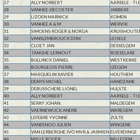
27
ALLY NORBERT
AARSELE - TI 
28
VANHEE-DECOSTER
JABBEKE
29
LIZOEN MARNICK
KOMEN
30
VANHEE A & M
WERVIK
31
SIMOENS ROGER & NORGA
KRUISHOUTE
32
VANSLEMBROUCK DIRK
LEISELE
33
CLOET JAN
DESSELGEM
34
TANGHE-LERNOUT
ROESELARE
35
BULLINCK DANIEL
WESTKERKE
36
BOURGEOIS PIERRE
IZEGEM
37
MASQUELIN XAVIER
HOUTHEM
38
DENYS MICHEL
HANDZAME
39
DEBUSSCHERE LIONEL
HULSTE
40
ALLY NORBERT
AARSELE - TI 
41
SERRY JOHAN.
MALDEGEM
42
VAERNEWIJCK ANDRE
WAREGEM
43
LEFEBRE YVONNE
ZULTE
44
VANEENOO JULIEN
WINGENE
45
VAN LERBERGHE IVO MVR.& JASMIEN
ELVERDINGE
46
MYLLE ROGER
BELLEGEM