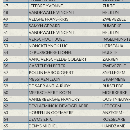
47
LEFEBRE YVONNE
ZULTE
48
VANDEWALLE VINCENT
HELKIJN
49
VELGHE FRANS-KRIS
ZWEVEZELE
50
SAMYN GERARD
RUMBEKE
51
VANDEWALLE VINCENT
HELKIJN
52
VERSCHOOT JOEL
INGELMUNST
53
NONCKELYNCK LUC
HERSEAUX
54
DEBUSSCHERE LIONEL
HULSTE
55
VANOVERSCHELDE-COLAERT
ZARREN
56
CASTELEYN PETER
ZWEVEZELE
57
POLLIN MARC & GEERT
SNELLEGEM
58
MESSIAEN LEON
GRAMMENE
59
DE SAER ANT. & RUDY
RUISELEDE
60
MEERSCHAERT KOEN
MOERKERKE
61
VANLERBERGHE FRANCKY
OOSTNIEUW
62
DEVLAEMINCK-DEVOGELAERE
LEDEGEM
63
HOUFFLIJN GOEMAERE
ANZEGEM
64
DEVOS ERIC
ROESELARE
65
DENYS MICHEL
HANDZAME