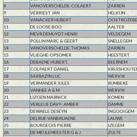
8
VANOVERSCHELDE-COLAERT
ZARREN
9
VERRIEST JAN
HELKIJN
10
VANACKER HUBERT
OOSTROZEB
11
DE LOOSE BOO
AALTER
12
MEVR.DEMUYDT HENRI
VELDEGEM
13
POLLIN MARC & GEERT
SNELLEGEM
14
VANOVERSCHELDE THOMAS
ZARREN
15
VLIEGHE-OPSOMER
HEESTERT
16
DEBAENE HUBERT.
BEERNEM
17
COLPAERT DANIEL
KRUISHOUTE
18
SARRAZIN LUC
WERVIK
19
VERMANDER JULES
RUMBEKE
20
VANHEE A & M
WERVIK
21
LIZOEN MARNICK
KOMEN
22
VERLEIJE DAVY- AMBER
DAMME
23
DEWAELE DESEYN
INGOOIGEM
24
DELRUE-VANBRUAENE
LAUWE
25
BOURGEOIS PIERRE
IZEGEM
26
DE MEULEMEESTER G & J
ZULTE