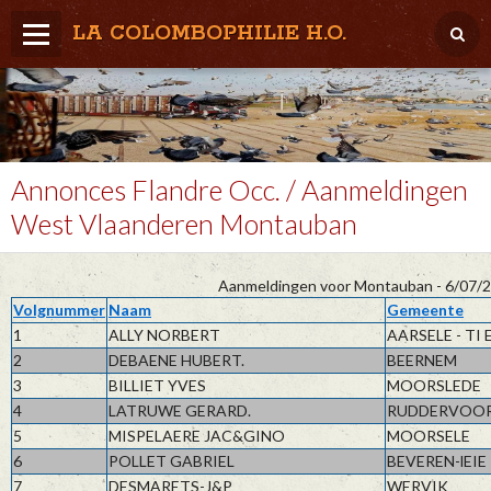
LA COLOMBOPHILIE H.O.
Home
Météo / Het weer
Lâcher / Los
Annonces Flandre Occ. / Aanmeldingen
West Vlaanderen Montauban
Result. clubs, Provincial, (Inter)National
RFCB / KBDB
Aanmeldingen voor Montauban - 6/07/2
Volgnummer
Naam
Gemeente
1
ALLY NORBERT
AARSELE - TI 
2
DEBAENE HUBERT.
BEERNEM
3
BILLIET YVES
MOORSLEDE
4
LATRUWE GERARD.
RUDDERVOO
5
MISPELAERE JAC&GINO
MOORSELE
6
POLLET GABRIEL
BEVEREN-lEIE
7
DESMARETS-J&P
WERVIK