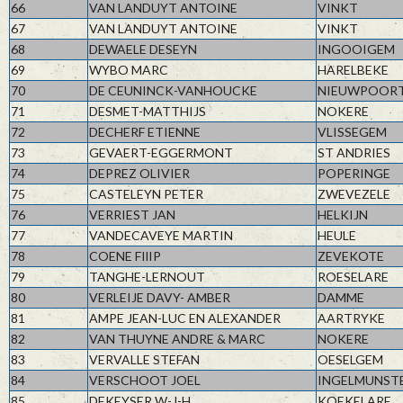
66
VAN LANDUYT ANTOINE
VINKT
67
VAN LANDUYT ANTOINE
VINKT
68
DEWAELE DESEYN
INGOOIGEM
69
WYBO MARC
HARELBEKE
70
DE CEUNINCK-VANHOUCKE
NIEUWPOOR
71
DESMET-MATTHIJS
NOKERE
72
DECHERF ETIENNE
VLISSEGEM
73
GEVAERT-EGGERMONT
ST ANDRIES
74
DEPREZ OLIVIER
POPERINGE
75
CASTELEYN PETER
ZWEVEZELE
76
VERRIEST JAN
HELKIJN
77
VANDECAVEYE MARTIN
HEULE
78
COENE FIlIP
ZEVEKOTE
79
TANGHE-LERNOUT
ROESELARE
80
VERLEIJE DAVY- AMBER
DAMME
81
AMPE JEAN-LUC EN ALEXANDER
AARTRYKE
82
VAN THUYNE ANDRE & MARC
NOKERE
83
VERVALLE STEFAN
OESELGEM
84
VERSCHOOT JOEL
INGELMUNST
85
DEKEYSER W-J-H
KOEKELARE