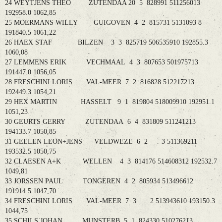
24 WEYTJENS THEO ZUTENDAA 20 5 828991 511256013
192958.0 1062,85
25 MOERMANS WILLY GUIGOVEN 4 2 815731 5131093 8
191840.5 1061,22
26 HAEX STAF BILZEN 3 3 825719 506535910 192855.3
1060,08
27 LEMMENS ERIK VECHMAAL 4 3 807653 501975713
191447.0 1056,05
28 FRESCHINI LORIS VAL-MEER 7 2 816828 512217213
192449.3 1054,21
29 HEX MARTIN HASSELT 9 1 819804 518009910 192951.1
1051,23
30 GEURTS GERRY ZUTENDAA 6 4 831809 511241213
194133.7 1050,85
31 GEELEN LEON+JENS VELDWEZE 6 2 3 511369211
193532.5 1050,75
32 CLAESEN A+K WELLEN 4 3 814176 514608312 192532.7
1049,81
33 JORSSEN PAUL TONGEREN 4 2 805934 513496612
191914.5 1047,70
34 FRESCHINI LORIS VAL-MEER 7 3 2 513943610 193150.3
1044,75
35 SCHILS JOHAN MUNSTERB 5 1 824330 510276213