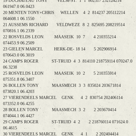
19 DUCHATEAU TONY VELM-ST. 1 1 802317 232124214
061947.0 06.0423
20 MENTEN TONY+CHRIS WELLEN 4 2 814237 205112214
064608.1 06.1550
21 AUSSEMS RICHARD VELDWEZE 8 2 825695 208219514
070816.1 06.2339
22 ROSVELDS LEON MAASEIK 10 7 4 210355214
074453.9 06.2509
23 GIELEN MARCEL HERK-DE- 18 14 5 202906914
070643.0 06.3019
24 CAMPS ROGER ST-TRUID 4 3 814110 218759114 070247.0
06.3238
25 ROSVELDS LEON MAASEIK 10 2 5 210355914
075351.8 06.3407
26 BOLLEN TONY MAASMECH 3 3 835024 203671814
073820.1 06.4203
27 VIERENDEELS MARCEL GENK 4 2 830754 202406114
073352.0 06.4255
28 BOLLEN TONY MAASMECH 3 2 2 203670414
074044.1 06.4427
29 CAMPS ROGER ST-TRUID 4 2 2 218760114 071624.0
06.4615
30 VIERENDEELS MARCEL GENK 4 1 2 202404414