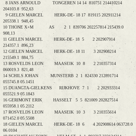
8 JANS ARNOULD TONGEREN 14 14 810751 214410214
204103.8 952,63
9 GIELEN MARCEL HERK-DE- 18 17 819115 202911214
205338.1 948,45
10 THONE X+M AS 2 1 839706 202257814 215439.0
908,13
11 GIELEN MARCEL HERK-DE- 18 5 2 202907914
214357.1 896,23
12 GIELEN MARCEL HERK-DE- 18 11 3 202908214
215549.1 884,75
13 ROSVELDS LEON MAASEIK 10 8 2 210357314
060019.3 821,48
14 SCHILS JOHAN MUNSTERB 2 1 824330 212891714
055745.8 05.1451
15 DUANGTA-GIELKENS RIJKHOVE 7 1 2 202933314
055521.9 05.1843
16 GERIMONT ERIK HASSELT 5 5 821009 202827514
055958.1 05.2112
17 ROSVELDS LEON MAASEIK 10 3 3 210355614
071452.0 05.5508
18 GIELEN MARCEL HERK-DE- 18 6 4 202908614 063728.0
06.0104