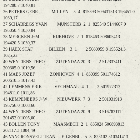
194200.7 1040,81
36 PETERS GEBR. MILLEN 5 4 815593 509431513 193451.0
1039,17
37 SCHABREGS YVAN MUNSTERB 2 1 825540 5144607 9
195050.4 1030,84
38 MERCKEN J+M RIJKHOVE 2 1 818463 508605413
194420.5 1030,37
39 HAEX STAF BILZEN 3 1 2 5080959 8 195524.3
1025,22
40 WEYTJENS THEO ZUTENDAA 20 3 2 512337411
200305.0 1019,56
41 MAES JOZEF ZONHOVEN 4 1 830399 501174612
200610.5 1017,43
42 LEMMENS ERIK VECHMAAL 4 1 2 501977313
194811.0 1011,86
43 KEMPENEERS J+W NIEUWERK 7 3 2 501031913
195756.0 1008,66
44 WEYTJENS THEO ZUTENDAA 20 9 3 516783111
201452.0 1005,00
45 BOLLEN TONY MAASMECH 2 1 835024 506893813
202117.3 1004,49
46 VANGRONSVELT JEAN EIGENBIL 5 3 825102 510341413