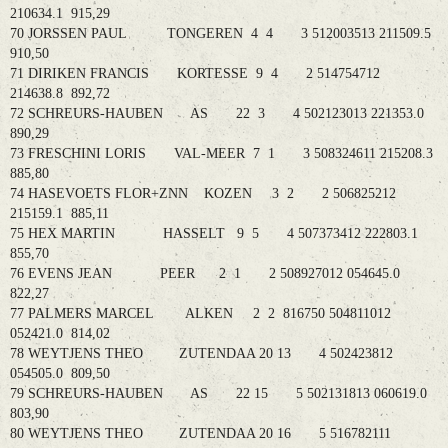
210634.1 915,29
70 JORSSEN PAUL TONGEREN 4 4 3 512003513 211509.5
910,50
71 DIRIKEN FRANCIS KORTESSE 9 4 2 514754712
214638.8 892,72
72 SCHREURS-HAUBEN AS 22 3 4 502123013 221353.0
890,29
73 FRESCHINI LORIS VAL-MEER 7 1 3 508324611 215208.3
885,80
74 HASEVOETS FLOR+ZNN KOZEN 3 2 2 506825212
215159.1 885,11
75 HEX MARTIN HASSELT 9 5 4 507373412 222803.1
855,70
76 EVENS JEAN PEER 2 1 2 508927012 054645.0
822,27
77 PALMERS MARCEL ALKEN 2 2 816750 504811012
052421.0 814,02
78 WEYTJENS THEO ZUTENDAA 20 13 4 502423812
054505.0 809,50
79 SCHREURS-HAUBEN AS 22 15 5 502131813 060619.0
803,90
80 WEYTJENS THEO ZUTENDAA 20 16 5 516782111