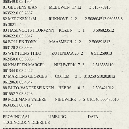
060549.0 05.1704
81 GEUSENS JEAN MEEUWEN 17 12 3 513775913
063522.0 05.2837
82 MERCKEN J+M RIJKHOVE 2 2 2 508604513 060555.8
05.3021
83 HASEVOETS FLOR+ZNN KOZEN 3 1 3 506823512
060622.0 05.3347
84 BOLLEN TONY MAASMECH 2 2 2 506891813
063120.2 05.3503
85 WEYTJENS THEO ZUTENDAA 20 2 6 511259913
062450.0 05.3605
86 KNAEPEN MARCEL NIEUWERK 7 3 2 516585110
061344.0 05.4247
87 MARTENS GEORGES GOTEM 3 3 810250 510202812
061206.0 05.4647
88 BUTO-VANDERSPIKKEN HEERS 10 2 2 506421912
061552.7 05.5726
89 POELMANS VALERE NIEUWERK 5 5 816546 500478610
063435.1 06.0124
----------------------------------------------------------------------------
PROVINCIAAL LIMBURG DATA
TECHNOLOGY-DEERLIJK
----------------------------------------------------------------------------