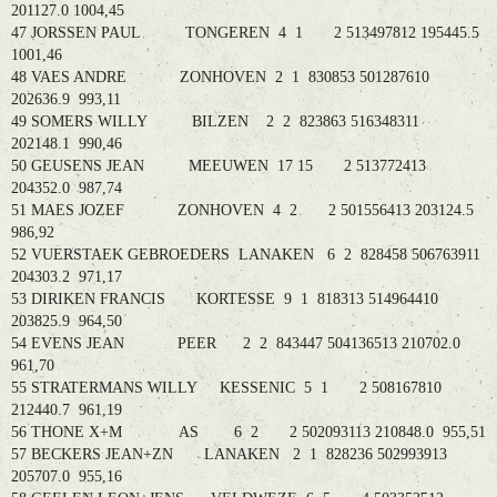
201127.0 1004,45
47 JORSSEN PAUL TONGEREN 4 1 2 513497812 195445.5
1001,46
48 VAES ANDRE ZONHOVEN 2 1 830853 501287610
202636.9 993,11
49 SOMERS WILLY BILZEN 2 2 823863 516348311
202148.1 990,46
50 GEUSENS JEAN MEEUWEN 17 15 2 513772413
204352.0 987,74
51 MAES JOZEF ZONHOVEN 4 2 2 501556413 203124.5
986,92
52 VUERSTAEK GEBROEDERS LANAKEN 6 2 828458 506763911
204303.2 971,17
53 DIRIKEN FRANCIS KORTESSE 9 1 818313 514964410
203825.9 964,50
54 EVENS JEAN PEER 2 2 843447 504136513 210702.0
961,70
55 STRATERMANS WILLY KESSENIC 5 1 2 508167810
212440.7 961,19
56 THONE X+M AS 6 2 2 502093113 210848.0 955,51
57 BECKERS JEAN+ZN LANAKEN 2 1 828236 502993913
205707.0 955,16