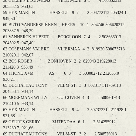
58 GEELEN LEON+JENS VELDWEZE 6 5 4 503352512
205532.5 953,63
59 HEX MARTIN HASSELT 9 7 2 504772113 205324.1
949,50
60 BUTO-VANDERSPIKKEN HEERS 10 1 804746 506420212
203837.5 948,29
61 VANHERCK HUBERT BORGLOON 7 4 2 508666013
204502.5 947,40
62 COSEMANS VALERE VLIERMAA 4 2 819920 508673713
210020.1 942,07
63 BOS ROGER ZONHOVEN 2 2 829943 219228013
211420.3 938,49
64 THONE X+M AS 6 3 3 503082712 212655.0
936,21
65 DUCHATEAU TONY VELM-ST. 3 3 802317 511769113
204853.1 934,14
66 MOERMANS WILLY GUIGOVEN 4 3 2 508561913
210410.5 933,14
67 HEX MARTIN HASSELT 9 4 3 507372312 211928.1
921,68
68 GEURTS GERRY ZUTENDAA 6 1 2 514255912
213230.7 921,66
69 DUCHATEAU TONY VELM-ST. 3 2 2 508526913