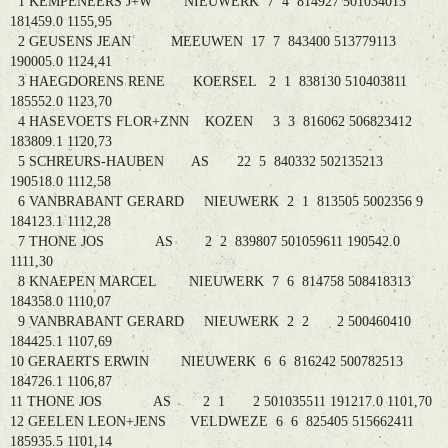
1 KEMPENEERS J+W NIEUWERK 7 4 814927 501034013
181459.0 1155,95
2 GEUSENS JEAN MEEUWEN 17 7 843400 513779113
190005.0 1124,41
3 HAEGDORENS RENE KOERSEL 2 1 838130 510403811
185552.0 1123,70
4 HASEVOETS FLOR+ZNN KOZEN 3 3 816062 506823412
183809.1 1120,73
5 SCHREURS-HAUBEN AS 22 5 840332 502135213
190518.0 1112,58
6 VANBRABANT GERARD NIEUWERK 2 1 813505 5002356 9
184123.1 1112,28
7 THONE JOS AS 2 2 839807 501059611 190542.0
1111,30
8 KNAEPEN MARCEL NIEUWERK 7 6 814758 508418313
184358.0 1110,07
9 VANBRABANT GERARD NIEUWERK 2 2 2 500460410
184425.1 1107,69
10 GERAERTS ERWIN NIEUWERK 6 6 816242 500782513
184726.1 1106,87
11 THONE JOS AS 2 1 2 501035511 191217.0 1101,70
12 GEELEN LEON+JENS VELDWEZE 6 6 825405 515662411
185935.5 1101,14