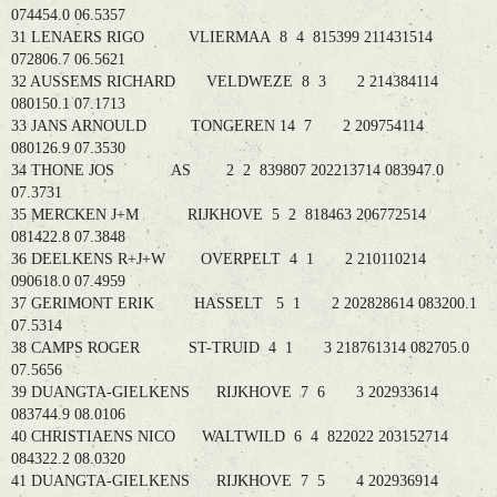
074454.0 06.5357
31 LENAERS RIGO VLIERMAA 8 4 815399 211431514
072806.7 06.5621
32 AUSSEMS RICHARD VELDWEZE 8 3 2 214384114
080150.1 07.1713
33 JANS ARNOULD TONGEREN 14 7 2 209754114
080126.9 07.3530
34 THONE JOS AS 2 2 839807 202213714 083947.0
07.3731
35 MERCKEN J+M RIJKHOVE 5 2 818463 206772514
081422.8 07.3848
36 DEELKENS R+J+W OVERPELT 4 1 2 210110214
090618.0 07.4959
37 GERIMONT ERIK HASSELT 5 1 2 202828614 083200.1
07.5314
38 CAMPS ROGER ST-TRUID 4 1 3 218761314 082705.0
07.5656
39 DUANGTA-GIELKENS RIJKHOVE 7 6 3 202933614
083744.9 08.0106
40 CHRISTIAENS NICO WALTWILD 6 4 822022 203152714
084322.2 08.0320
41 DUANGTA-GIELKENS RIJKHOVE 7 5 4 202936914