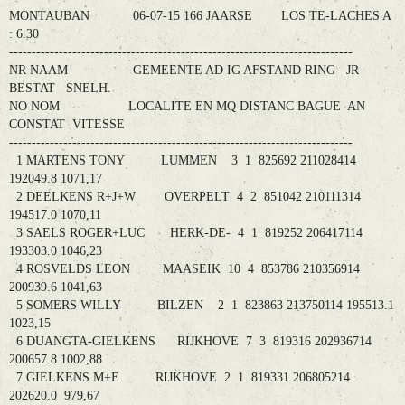
MONTAUBAN 06-07-15 166 JAARSE LOS TE-LACHES A
: 6.30
----------------------------------------------------------------------------
NR NAAM GEMEENTE AD IG AFSTAND RING JR
BESTAT SNELH.
NO NOM LOCALITE EN MQ DISTANC BAGUE AN
CONSTAT VITESSE
----------------------------------------------------------------------------
1 MARTENS TONY LUMMEN 3 1 825692 211028414
192049.8 1071,17
2 DEELKENS R+J+W OVERPELT 4 2 851042 210111314
194517.0 1070,11
3 SAELS ROGER+LUC HERK-DE- 4 1 819252 206417114
193303.0 1046,23
4 ROSVELDS LEON MAASEIK 10 4 853786 210356914
200939.6 1041,63
5 SOMERS WILLY BILZEN 2 1 823863 213750114 195513.1
1023,15
6 DUANGTA-GIELKENS RIJKHOVE 7 3 819316 202936714
200657.8 1002,88
7 GIELKENS M+E RIJKHOVE 2 1 819331 206805214
202620.0 979,67