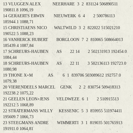
13 VLUGGEN ALEX NEERHARE 3 2 831124 506890511
190811.8 1096,19
14 GERAERTS ERWIN NIEUWERK 6 4 2 500786113
185944.1 1088,71
15 CHRISTIAENS NICO WALTWILD 3 2 822022 515021210
190522.5 1088,23
16 VANHERCK HUBERT BORGLOON 7 2 810065 508664013
185439.4 1087,84
17 SCHREURS-HAUBEN AS 22 14 2 502131913 192454.0
1084,44
18 SCHREURS-HAUBEN AS 22 11 3 502136113 192723.0
1080,98
19 THONE X+M AS 6 1 839706 503089612 192757.0
1079,38
20 VIERENDEELS MARCEL GENK 2 2 830754 509418313
192238.2 1075,22
21 GEELEN LEON+JENS VELDWEZE 6 1 2 510915513
192212.5 1068,89
22 STRATERMANS WILLY KESSENIC 5 3 859955 511974411
195609.7 1066,73
23 STEEGMANS ANDRE WIMMERTI 3 1 819035 501765913
191911.0 1064,81