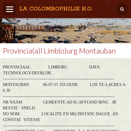
LA COLOMBOPHILIE H.O.
Home
Météo / Het weer
Lâcher / Los
Provincia(a)l Limb(o)urg Montauban
Result. clubs, Provincial, (Inter)National
PROVINCIAAL LIMBURG DATA
RFCB / KBDB
TECHNOLOGY-DEERLIJK
----------------------------------------------------------------------------
MONTAUBAN 06-07-15 353 OUDE LOS TE-LACHES A :
6.30
----------------------------------------------------------------------------
NR NAAM GEMEENTE AD IG AFSTAND RING JR
BESTAT SNELH.
NO NOM LOCALITE EN MQ DISTANC BAGUE AN
CONSTAT VITESSE
----------------------------------------------------------------------------