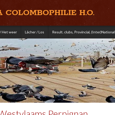
A COLOMBOPHILIE H.O.
/ Het weer
Lâcher / Los
Result. clubs, Provincial, (Inter)National
-Westvlaams Perpignan