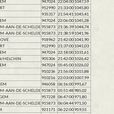
GEM
947024
22:04:00
1047,59
RT
912990
21:33:00
1045,80
935317
21:54:41
1045,41
GEM
947024
22:06:00
1045,28
M-AAN-DE-SCHELDE
915873
21:36:39
1044,74
M-AAN-DE-SCHELDE
915873
21:38:59
1041,96
HOVE
918962
21:42:00
1041,90
RT
912990
21:37:00
1041,03
GEM
947024
22:18:00
1031,61
N/HELCHIN
905306
21:42:00
1026,42
GEM
947024
05:45:00
1026,02
910236
21:56:00
1015,88
910216
22:03:00
1007,99
GEM
946058
06:16:00
991,67
M-AAN-DE-SCHELDE
915873
05:51:48
985,02
GEM
957228
06:47:00
971,80
M-AAN-DE-SCHELDE
915873
06:04:44
971,50
M
921171
06:22:00
959,55