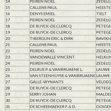
14
PEIREN NOEL
ZEDEL
15
CALLENS PAUL
HEESTE
16
DENYS EMIEL
TIELT
17
PEIREN NOEL
ZEDEL
18
DE RUYCK-DE CLERCQ
PETEGE
19
DE RUYCK-DE CLERCQ
PETEGE
20
TIBERGIJN ERIC & DIRK
BAVIK
21
CALLENS PAUL
HEESTE
22
PEIREN NOEL
ZEDEL
23
VANDEWALLE VINCENT
HELKIJ
24
PEIREN NOEL
ZEDEL
25
DELRUE P. & VANBRUAENE L.
LAUWE
26
VAN STEENHUYSE & VANBRUAENE
LAUWE
27
GALLE-WYNANTS
VELDE
28
DE RUYCK-DE CLERCQ
PETEGE
29
SERRY JOHAN
MALDE
30
DE RUYCK-DE CLERCQ
PETEGE
31
DE SCHEEMAEKER F. & D.
OOIGE