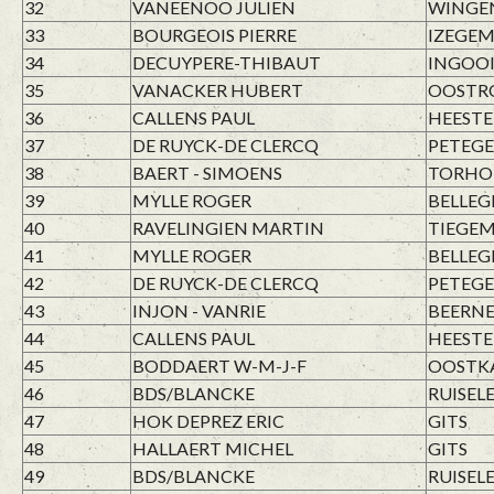
32
VANEENOO JULIEN
WINGE
33
BOURGEOIS PIERRE
IZEGE
34
DECUYPERE-THIBAUT
INGOO
35
VANACKER HUBERT
OOSTR
36
CALLENS PAUL
HEESTE
37
DE RUYCK-DE CLERCQ
PETEGE
38
BAERT - SIMOENS
TORHO
39
MYLLE ROGER
BELLE
40
RAVELINGIEN MARTIN
TIEGE
41
MYLLE ROGER
BELLE
42
DE RUYCK-DE CLERCQ
PETEGE
43
INJON - VANRIE
BEERN
44
CALLENS PAUL
HEESTE
45
BODDAERT W-M-J-F
OOSTK
46
BDS/BLANCKE
RUISEL
47
HOK DEPREZ ERIC
GITS
48
HALLAERT MICHEL
GITS
49
BDS/BLANCKE
RUISEL