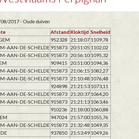
/08/2017 - Oude duiven
te
Afstand
Kloktijd
Snelheid
EGEM
952328
21:18:07
1109,78
M-AAN-DE-SCHELDE
915873
20:51:05
1102,02
M-AAN-DE-SCHELDE
915873
20:56:10
1095,32
GEM
909415
20:51:00
1094,36
M-AAN-DE-SCHELDE
915873
21:06:15
1082,27
M-AAN-DE-SCHELDE
915873
21:10:48
1076,48
924898
21:21:53
1073,11
M-AAN-DE-SCHELDE
915873
21:20:37
1064,20
M-AAN-DE-SCHELDE
915873
21:21:13
1063,46
910236
21:18:00
1060,88
GEM
947024
21:57:00
1055,76
M-AAN-DE-SCHELDE
915873
21:32:48
1049,35
EDE
937850
21:53:49
1049,26