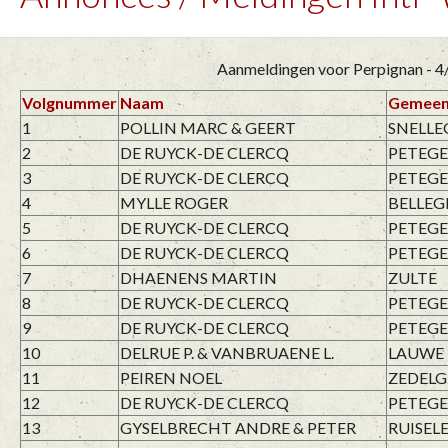
Aanmeldingen voor Perpignan - 4
Volgnummer
Naam
Gemeen
1
POLLIN MARC & GEERT
SNELL
2
DE RUYCK-DE CLERCQ
PETEGE
3
DE RUYCK-DE CLERCQ
PETEGE
4
MYLLE ROGER
BELLE
5
DE RUYCK-DE CLERCQ
PETEGE
6
DE RUYCK-DE CLERCQ
PETEGE
7
DHAENENS MARTIN
ZULTE
8
DE RUYCK-DE CLERCQ
PETEGE
9
DE RUYCK-DE CLERCQ
PETEGE
10
DELRUE P. & VANBRUAENE L.
LAUWE
11
PEIREN NOEL
ZEDEL
12
DE RUYCK-DE CLERCQ
PETEGE
13
GYSELBRECHT ANDRE & PETER
RUISEL