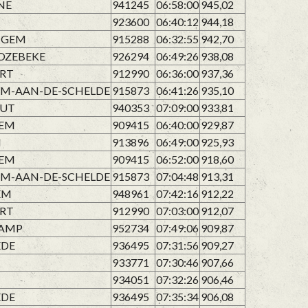
NE
941245
06:58:00
945,02
M
923600
06:40:12
944,18
IGEM
915288
06:32:55
942,70
OZEBEKE
926294
06:49:26
938,08
RT
912990
06:36:00
937,36
M-AAN-DE-SCHELDE
915873
06:41:26
935,10
UT
940353
07:09:00
933,81
GEM
909415
06:40:00
929,87
M
913896
06:49:00
925,93
GEM
909415
06:52:00
918,60
M-AAN-DE-SCHELDE
915873
07:04:48
913,31
EM
948961
07:42:16
912,22
RT
912990
07:03:00
912,07
AMP
952734
07:49:06
909,87
EDE
936495
07:31:56
909,27
933771
07:30:46
907,66
934051
07:32:26
906,46
EDE
936495
07:35:34
906,08