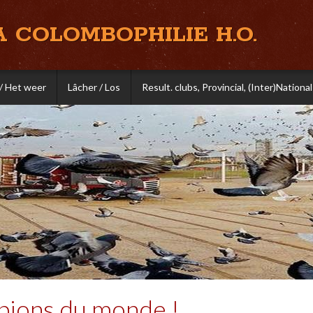
A COLOMBOPHILIE H.O.
/ Het weer
Lâcher / Los
Result. clubs, Provincial, (Inter)National
pions du monde !