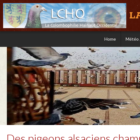
L
Home
Météo 
Des pigeons alsaciens cham