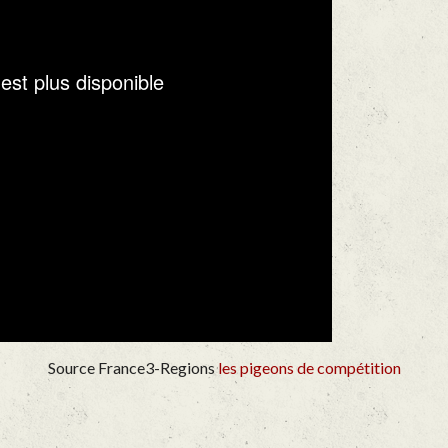
Source France3-Regions
les pigeons de compétition