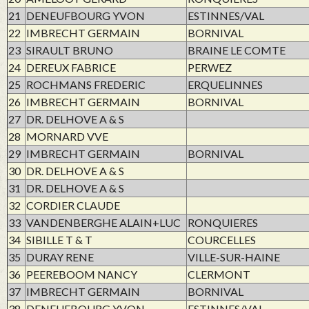
21
DENEUFBOURG YVON
ESTINNES/VAL
22
IMBRECHT GERMAIN
BORNIVAL
23
SIRAULT BRUNO
BRAINE LE COMTE
24
DEREUX FABRICE
PERWEZ
25
ROCHMANS FREDERIC
ERQUELINNES
26
IMBRECHT GERMAIN
BORNIVAL
27
DR. DELHOVE A & S
28
MORNARD VVE
29
IMBRECHT GERMAIN
BORNIVAL
30
DR. DELHOVE A & S
31
DR. DELHOVE A & S
32
CORDIER CLAUDE
33
VANDENBERGHE ALAIN+LUC
RONQUIERES
34
SIBILLE T & T
COURCELLES
35
DURAY RENE
VILLE-SUR-HAINE
36
PEEREBOOM NANCY
CLERMONT
37
IMBRECHT GERMAIN
BORNIVAL
38
DENEUFBOURG YVON
ESTINNES/VAL