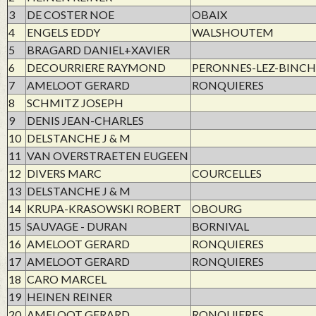
3
DE COSTER NOE
OBAIX
4
ENGELS EDDY
WALSHOUTEM
5
BRAGARD DANIEL+XAVIER
6
DECOURRIERE RAYMOND
PERONNES-LEZ-BINCH
7
AMELOOT GERARD
RONQUIERES
8
SCHMITZ JOSEPH
9
DENIS JEAN-CHARLES
10
DELSTANCHE J & M
11
VAN OVERSTRAETEN EUGEEN
12
DIVERS MARC
COURCELLES
13
DELSTANCHE J & M
14
KRUPA-KRASOWSKI ROBERT
OBOURG
15
SAUVAGE - DURAN
BORNIVAL
16
AMELOOT GERARD
RONQUIERES
17
AMELOOT GERARD
RONQUIERES
18
CARO MARCEL
19
HEINEN REINER
20
AMELOOT GERARD
RONQUIERES