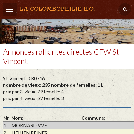
LA COLOMBOPHILIE H.O.
Home
Météo / Het weer
Lâcher / Los
Annonces ralliantes directes CFW St
Vincent
Result. clubs, Provincial, (Inter)National
RFCB / KBDB
St.-Vincent - 080716
nombre de vieux: 235 nombre de femelles: 11
prix par 3:
vieux: 79 femelle: 4
prix par 4:
vieux: 59 femelle: 3
Nr:
Nom:
Commune:
1
MORNARD VVE
2
HEINEN REINER