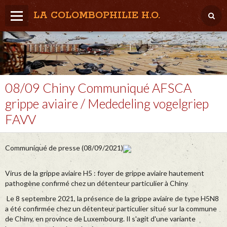
LA COLOMBOPHILIE H.O.
Home
Météo / Het weer
Lâcher / Los
08/09 Chiny Communiqué AFSCA
grippe aviaire / Mededeling vogelgriep
Result. clubs, Provincial, (Inter)National
FAVV
RFCB / KBDB
Communiqué de presse (08/09/2021)
Virus de la grippe aviaire H5 : foyer de grippe aviaire hautement
pathogène confirmé chez un détenteur particulier à Chiny
Le 8 septembre 2021, la présence de la grippe aviaire de type H5N8
a été confirmée chez un détenteur particulier situé sur la commune
de Chiny, en province de Luxembourg. Il s'agit d'une variante