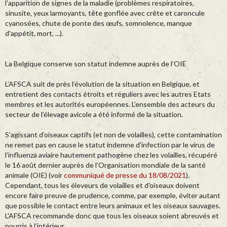
l'apparition de signes de la maladie (problèmes respiratoires,
sinusite, yeux larmoyants, tête gonflée avec crête et caroncule
cyanosées, chute de ponte des œufs, somnolence, manque
d'appétit, mort, ...).
La Belgique conserve son statut indemne auprès de l’OIE
L’AFSCA suit de près l’évolution de la situation en Belgique, et
entretient des contacts étroits et réguliers avec les autres Etats
membres et les autorités européennes. L’ensemble des acteurs du
secteur de l’élevage avicole a été informé de la situation.
S’agissant d’oiseaux captifs (et non de volailles), cette contamination
ne remet pas en cause le statut indemne d’infection par le virus de
l’influenza aviaire hautement pathogène chez les volailles, récupéré
le 16 août dernier auprès de l’Organisation mondiale de la santé
animale (OIE) (voir
communiqué de presse du 18/08/2021
).
Cependant, tous les éleveurs de volailles et d'oiseaux doivent
encore faire preuve de prudence, comme, par exemple, éviter autant
que possible le contact entre leurs animaux et les oiseaux sauvages.
L'AFSCA recommande donc que tous les oiseaux soient abreuvés et
nourris à l’intérieur.