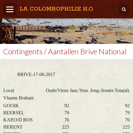
LA COLOMBOPHILIE H.O.
Home
Météo / Het weer
Lâcher / Los
Contingents / Aantallen Brive National
Result. clubs, Provincial, (Inter)National
RFCB / KBDB
BRIVE-17-06-2017
Local
Oude/Vieux
Jaar./Year.
Jong./Jeunes
Tota(al)
Vlaams Brabant
GOOIK
92
92
BEERSEL
79
79
KAP,O/D BOS
76
76
HERENT
225
225