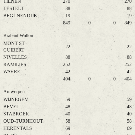
TIENEN
270
270
TESTELT
88
88
BEGIJNENDIJK
19
19
849
0
0
849
Brabant Wallon
MONT-ST-
22
22
GUIBERT
NIVELLES
88
88
RAMILIES
252
252
WAVRE
42
42
404
0
0
404
Antwerpen
WIJNEGEM
59
59
BEVEL
48
48
STABROEK
40
40
OUD-TURNHOUT
58
58
HERENTALS
69
69