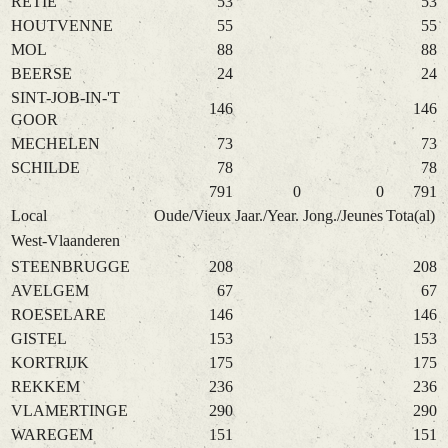
RETIE
53
53
HOUTVENNE
55
55
MOL
88
88
BEERSE
24
24
SINT-JOB-IN-'T
146
146
GOOR
MECHELEN
73
73
SCHILDE
78
78
791
0
0
791
Local
Oude/Vieux
Jaar./Year.
Jong./Jeunes
Tota(al)
West-Vlaanderen
STEENBRUGGE
208
208
AVELGEM
67
67
ROESELARE
146
146
GISTEL
153
153
KORTRIJK
175
175
REKKEM
236
236
VLAMERTINGE
290
290
WAREGEM
151
151