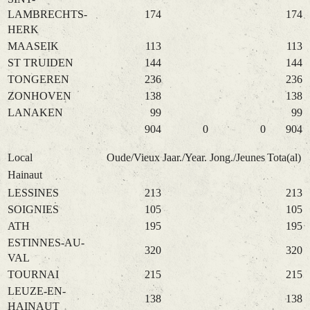
LAMBRECHTS-
174
174
HERK
MAASEIK
113
113
ST TRUIDEN
144
144
TONGEREN
236
236
ZONHOVEN
138
138
LANAKEN
99
99
904
0
0
904
Local
Oude/Vieux
Jaar./Year.
Jong./Jeunes
Tota(al)
Hainaut
LESSINES
213
213
SOIGNIES
105
105
ATH
195
195
ESTINNES-AU-
320
320
VAL
TOURNAI
215
215
LEUZE-EN-
138
138
HAINAUT