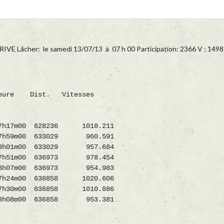
RIVE Lâcher: le samedi 13/07/13 à 07 h 00 Participation: 2366 V ; 1498
00 603584 947.542 * DELFOSSE GUY MAZEE V 17h13m00 599015 977.186 * HOTTON BOUSSART J. AGIMONT V 17h09m00 607751 997.950 Ralliante 10: DINANT * VAN MALDEREN ANDRE BIESMES V 17h38m00 618309 969.137 * HAQUENNE LUCIEN ST GERARD V 17h18m00 624521 1010.552 V 17h30m00 624521 991.304 Ralliante 11: RAMILLIES * LEONARD THIERRY JODOIGNE V 17h42m00 663201 1033.024 * VANHOUCKE TOELEN HALLE BOOIENHOVEN V 18h10m00 682228 1018.251 V 18h12m00 682228 1015.221 * FAGOT WILLY,RENEE,V. NETHEN V 17h54m00 667305 1020.345 V 17h56m00 667305 1017.234 V 18h02m00 667305 1008.014 V 18h05m00 667305 1003.467 * LEFEVER RENE BOUTERSEM V 17h53m00 676966 1036.702 V 18h12m00 676966 1007.390 Y 17h47m00 676966 1046.316 * CADET LETELLIER CHAUMONT GISTOUX Y 17h52m00 657848 1008.970 * HENRY LEON NANDRIN Y 18h08m00 661728 990.611 * DEREUX FABRICE PERWEZ V 17h49m00 654927 1009.133 Y 17h58m00 654927 995.330 Ralliante 12: FROIDCHAPELLE * REMY RICHARD BAILIEVRE Y 17h35m00 581793 916.210 Y 17h44m00 581793 903.406 Y 17h52m00 581793 892.321 * MARCHAL JEAN_LOUIS RANCE V 16h55m00 590489 992.419 V 17h20m00 590489 952.402 * BORLON ERIC CERFONTAINE Y 17h53m00 596369 913.276 * VANTORRE REMY VIRELLES V 16h16m00 582891 1048.366 V 16h27m00 582891 1028.027 V 17h12m00 582891 952.437 Ralliante 14: LIBRAMONT * URBAIN JOSEPH LIBRAMONT CHEVIGNY Y 19h05m00 614305 847.318 * PIERSON BAVAY ARLON V 17h19m00 599377 968.299 * JAMAIGNE ALBERT LES BULLES V 18h14m00 584225 866.803 Ralliante 16: WAVRE * HAZAERT KAMIEL NEERIJSE V 17h38m00 666653 1044.911