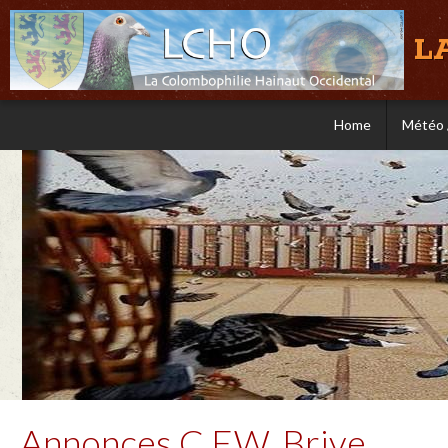
L
Home
Météo 
Annonces C.F.W. Brive