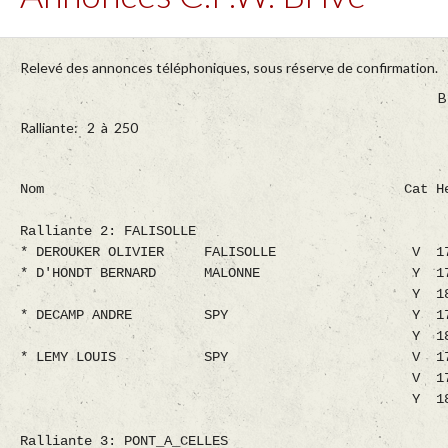
Relevé des annonces téléphoniques, sous réserve de confirmation.
B
Ralliante: 2 à 250
Nom Cat Heure Dist. Vitesses Ralliante 2: FALISOLLE * DEROUKER OLIVIER FALISOLLE V 17h17m00 628236 1018.211 * D'HONDT BERNARD MALONNE Y 17h59m00 633029 960.591 Y 18h01m00 633029 957.684 * DECAMP ANDRE SPY Y 17h51m00 636973 978.454 Y 18h07m00 636973 954.983 * LEMY LOUIS SPY V 17h24m00 636858 1020.606 V 17h30m00 636858 1010.886 Y 18h08m00 636858 953.381 Ralliante 3: PONT_A_CELLES * DECOSTER NOE OBAIX V 16h58m00 633087 1058.674 V 17h10m00 633087 1037.848 V 17h13m00 633087 1032.769 V 17h13m00 633087 1032.769 V 17h16m00 633087 1027.739 Y 17h35m00 633087 996.988 * FEDRIGUCCI AVERARDO RANSART Y 17h22m00 629355 1011.825 Y 17h31m00 629355 997.394 * VERMYLEN DANIEL MARBAIS Y 17h37m00 639896 1004.547 * PREVOT CAMILLE CHATELINEAU Y 17h08m00 627424 1031.948 * HENNEBERT MICHAUX FORCHIES V 17h08m00 621241 1021.778 Y 17h22m00 621241 998.780 * DE ROECK LUC MANAGE V 16h49m00 626179 1063.123 V 17h07m00 626179 1031.597 V 17h15m00 626179 1018.178 V 17h17m00 626179 1014.877 * CORDIER ALBERT ANDERLUES V 16h53m00 617685 1041.628 * WARGNIES DIDIER CHAPELLE V 17h05m00 625345 1033.629 Ralliante 4: MONT_ST_GUIBERT * EVERAERTS JEAN_MICH. SART DAMES AVELINES V 17h46m00 640764 991.895 V 17h49m00 640764 987.310 Y 17h28m00 640764 1020.325 Y 17h28m00 640764 1020.325 * DELVEAUX LOUIS CEROUX _ MOUSTY V 17h56m00 651738 993.504 * BILLER MICHEL LIMAL Y 17h59m00 655048 994.004 Ralliante 5: GIVRY * DEPONT GERARD BAISIEUX V 17h00m00 602229 1003.715 * GONDRY WILLY ESTINNES AU MONT V 16h55m00 612475 1029.370 * DEROUX CHRISTIAN MESVIN V 17h18m00 612235 990.672 V 17h23m00 612235 982.721 * NOVAK OLIVIER LA BUISSIERE V 17h18m00 606649 981.633 * TONDEUR VANDEKERCKHO HAVRE Y 17h23m00 619394 994.212 * CAPOUILLEZ BENOIT SAINT_SYMPHORIEN V 16h54m00 614770 1034.967 V 17h23m00 614770 986.790 Y 17h15m00 614770 999.627 Y 17h34m00 614770 969.669 * MAILLEUX DENIS EUGIES V 16h50m00 606765 1028.416 * FLASSE DAVID AUDREGNIES V 16h41m00 602563 1037.114 Y 16h47m00 602563 1026.513 * DUPUIS PATRICK THIRIMONT V 17h02m00 601520 999.203 Ralliante 8: NIVELLES * VANDERSNICKT M. & G. PETIT ROEULX Y 18h17m00 635292 938.393 * IMBRECHT GERMAIN & N BORNIVAL V 17h24m00 638472 1023.193 Y 18h05m00 638472 960.109 Y 18h10m00 638472 952.944 * DERNIE FR. & LAURENT BORNIVAL V 17h11m00 638507 1045.020 * BASCOURT NICOLAS BRAINE LE COMTE V 17h11m00 636345 1041.482 Y 18h15m00 636345 942.734 * SAUVAGE DURAN BORNIVAL V 17h13m00 639129 1042.625 V 17h19m00 639129 1032.519 Y 17h22m00 639129 1027.539 Y 17h39m00 639129 1000.202 Y 17h50m00 639129 983.276 Ralliante 9: GOCHENEE * DELCOURT ARTHUR FLAVION Y 17h10m00 614043 1006.628 * CAMPINNE PATRICK F. DOISCHE V 17h13m00 603584 984.640 V 17h26m00 603584 964.192 Y 16h37m00 603584 1046.073 Y 17h07m00 603584 994.373 Y 17h37m