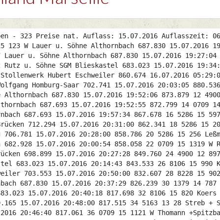
2.607 28 8228 15 902 W Herbots + Heller Zweibrücken 698.899 15.07.2016 20:47:13 829.833 29 7505 15 202 Lauer u. Söhne Althornbach 687.830 15.07.2016 20:37:29 826.239 30 1379 14 787 Emmerich Ernst Saarburg 724.754 15.07.2016 21:24:00 824.521 31 0709 14 85 Rutz u. Söhne SGM Blieskastel 683.023 15.07.2016 20:40:18 817.698 32 8106 15 820 Koers Karl-Heinz Mandelbachtal 682.976 15.07.2016 20:40:16 817.674 33 5104 15 270 W Bixler + Heist Pirmasens 689.165 15.07.2016 20:48:00 817.515 34 5163 13 28 Streb + Sohn Merzalben 697.372 15.07.2016 20:58:15 817.313 35 4900 14 173 Kipp und Söhne Althornbach 687.693 15.07.2016 20:46:40 817.061 36 0709 15 1121 W Thomann +Spitzbarth Walsheim 680.990 15.07.2016 20:43:03 812.589 37 6565 13 1279 W Ernst + Sohn Winterbach 699.057 15.07.2016 21:06:21 811.583 38 7946 13 808 Schnepp Erwin Niederwürzbach 687.730 15.07.2016 20:52:35 811.401 39 4900 13 516 Kipp und Söhne Althornbach 687.693 15.07.2016 20:58:16 805.953 40 8165 14 534 Lanzerath Reinhold Berg 832.702 16.07.2016 06:31:30 801.831 41 0709 15 1103 Thomann +Spitzbarth Walsheim 680.990 15.07.2016 20:58:25 17:14:41 42 5286 15 203 Leßmeister Lothar Hütschenhausen 713.350 15.07.2016 21:45:01 17:20:50 43 5082 15 176 W Kessler Hans Weselberg 704.993 15.07.2016 21:36:13 17:22:29 44 6565 14 183 Ernst + Sohn Winterbach 699.057 15.07.2016 21:39:02 17:32:43 45 7505 15 168 Lauer u. Söhne Althornbach 687.830 15.07.2016 21:26:31 17:34:14 46 5286 11 1226 W Stach H.S.Team Bruchmühlbach 708.860 15.07.2016 21:59:18 17:40:44 47 6348 14 949 Freialdenhofen+Söhne Aldenhoven 870.418 16.07.2016 07:37:07 17:43:36 48 4360 15 89 Eßer Herm.-Jos.+Fran Erkelenz 885.272 16.07.2016 07:55:50 17:43:45 49 0709 15 1245 W Rutz u. Söhne SGM Blieskastel 683.023 15.07.2016 21:34:39 17:48:22 50 8106 14 529 W Koers Karl-Heinz Mandelbachtal 682.976 15.07.2016 21:48:35 18:02:22 51 0709 11 18 Thomann +Spitzbarth Walsheim 680.990 15.07.2016 21:51:39 18:07:55 52 0709 14 267 Thomann +Spitzbarth Walsheim 680.990 15.07.2016 21:52:19 18:08:35 53 0478 14 1674 W Schmidt Michael Kall-Wahlen 822.682 16.07.2016 07:02:32 18:08:41 54 6535 14 561 W Wilpers Hendrik Ahaus-Altstätte 1006.478 16.07.2016 10:57:48 18:14:12 55 1301 13 239 Plum K.-H.+K.J. Frelenberg 871.905 16.07.2016 08:20:01 18:24:38 56 1063 13 1335 W Hermes Uwe Hamm 862.650 16.07.2016 08:14:01 18:30:12 57 2543 14 734 Opladen SG Alsdorf 862.681 16.07.2016 08:18:35 18:34:44 58 2829 14 359 W Mahnke Dirk Geseke 970.884 16.07.2016 10:41:00 18:41:54 59 1301 11 2 