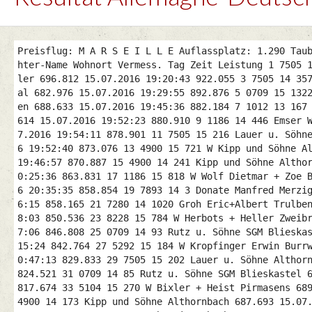
Preisflug: M A R S E I L L E Auflassplatz: 1.290 Tauben - 323 Preise nat. Auflass: 15.07.2016 Auflasszeit: 06:45 Anzahl gemeldeter Tauben: 397 Preis Ring-Nr. Züchter-Name Wohnort Vermess. Tag Zeit Leistung 1 7505 15 123 W Lauer u. Söhne Althornbach 687.830 15.07.2016 19:03:00 932.019 2 050 13 366 Maurer L.u.D.u.P. Maßweiler 696.812 15.07.2016 19:20:43 922.055 3 7505 14 357 Lauer u. Söhne Althornbach 687.830 15.07.2016 19:27:04 902.585 4 8106 10 982 W Koers Karl-Heinz Mandelbachtal 682.976 15.07.2016 19:29:55 892.876 5 0709 15 1322 Rutz u. Söhne SGM Blieskastel 683.023 15.07.2016 19:34:00 888.196 6 7883 14 552 Pfeifer Kurt Kleinsteinhausen 688.633 15.07.2016 19:45:36 882.184 7 1012 13 167 Stollenwerk Hubert Eschweiler 860.674 16.07.2016 05:29:00 881.838 8 8228 14 422 W Zoller SG Zweibrücken 693.614 15.07.2016 19:52:23 880.910 9 1186 14 446 Emser Wolfgang Homburg-Saar 702.741 15.07.2016 20:03:05 880.536 10 8228 14 416 W Zoller SG Zweibrücken 693.614 15.07.2016 19:54:11 878.901 11 7505 15 216 Lauer u. Söhne Althornbach 687.830 15.07.2016 19:52:06 873.879 12 4900 12 801 Kipp und Söhne Althornbach 687.693 15.07.2016 19:52:40 873.076 13 4900 15 721 W Kipp und Söhne Althornbach 687.693 15.07.2016 19:52:55 872.799 14 0709 14 268 Thomann +Spitzbarth Walsheim 680.990 15.07.2016 19:46:57 870.887 15 4900 14 241 Kipp und Söhne Althornbach 687.693 15.07.2016 19:57:34 867.678 16 5286 15 597 W Stach H.S.Team Bruchmühlbach 708.860 15.07.2016 20:25:36 863.831 17 1186 15 818 W Wolf Dietmar + Zoe Brücken 712.294 15.07.2016 20:31:00 862.341 18 5286 15 204 Leßmeister Lothar Hütschenhausen 713.350 15.07.2016 20:35:35 858.854 19 7893 14 3 Donate Manfred Merzig 706.781 15.07.2016 20:28:00 858.786 20 5286 15 256 Leßmeister Lothar Hütschenhausen 713.350 15.07.2016 20:36:15 858.165 21 7280 14 1020 Groh Eric+Albert Trulben 682.928 15.07.2016 20:00:54 858.058 22 0709 15 1319 W Rutz u. Söhne SGM Blieskastel 683.023 15.07.2016 20:08:03 850.536 23 8228 15 784 W Herbots + Heller Zweibrücken 698.899 15.07.2016 20:27:28 849.760 24 4900 12 897 Kipp und Söhne Althornbach 687.693 15.07.2016 20:17:06 846.808 25 0709 14 93 Rutz u. Söhne SGM Blieskastel 683.023 15.07.2016 20:14:43 843.533 26 8106 15 990 Koers Karl-Heinz Mandelbachtal 682.976 15.07.2016 20:15:24 842.764 27 5292 15 184 W Kropfinger Erwin Burrweiler 703.553 15.07.2016 20:50:00 83