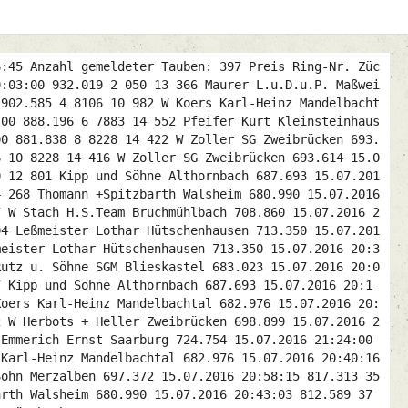
Plum K.-H.+K.J. Frelenberg 871.905 16.07.2016 08:50:54 18:55:31 60 1186 12 143 Emser Wolfgang Homburg-Saar 702.741 16.07.2016 05:48:04 19:09:08 61 8165 14 513 Lanzerath Reinhold Berg 832.702 16.07.2016 08:18:40 19:12:17 62 8228 15 821 W Herbots + Heller Zweibrücken 698.899 16.07.2016 05:48:14 19:14:07 63 4360 11 69 W Eßer Herm.-Jos.+Fran Erkelenz 885.272 16.07.2016 09:28:10 19:16:05 64 1012 13 192 W Stollenwerk Hubert Eschweiler 860.674 16.07.2016 09:03:00 19:21:39 65 8431 14 561 W Kußler Horst Miesau 710.734 16.07.2016 06:06:41 19:32:46 66 8177 12 442 Hochgürtel Elke Zülpich-Lüssem 846.217 16.07.2016 08:58:03 19:34:47 67 6583 15 1187 Baesel Derby F-Volmnster 679.262 16.07.2016 05:47:21 19:37:46 68 2543 14 829 Tulodetzki Manfred Alsdorf 861.404 16.07.2016 09:25:00 19:42:45 69 7883 12 158 Pfeifer Kurt Kleinsteinhausen 688.633 16.07.2016 06:05:36 19:44:19 70 5286 14 1409 Hodel + Tochter Hütschenhausen 713.344 16.07.2016 06:21:35 19:44:24 71 1063 14 331 Hermes Uwe Hamm 862.650 16.07.2016 09:31:47 19:47:58 72 PL 13 01311197 W Franz Christioph Herne 944.637 16.07.2016 11:18:56 19:52:38 73 3785 13 485 W Arnold Manfred Niedenstein 937.880 16.07.2016 11:13:34 19:55:43 74 4360 15 29 Eßer Herm.-Jos.+Fran Erkelenz 885.272 16.07.2016 10:08:19 19:56:14 75 1744 13 546 Bongartz Peter Rheinberg-Orsoy 938.421 16.07.2016 11:15:00 19:56:28 76 5418 15 209 Baesel Derby F-Volmnster 679.262 16.07.2016 06:06:44 19:57:09 77 6583 15 1192 W Baesel Derby F-Volmnster 679.262 16.07.2016 06:08:24 19:58:49 78 1063 11 1925 Hermes Uwe Hamm 862.650 16.07.2016 09:44:08 20:00:19 79 7602 14 1011 W Arras Helmut Schannenbach 764.151 16.07.2016 07:42:00 20:01:19 80 2171 12 193 Speen Herbert Immerath(neu) 885.573 16.07.2016 10:20:17 20:07:49 81 1063 10 539 W Hermes Uwe Hamm 862.650 16.07.2016 09:51:58 20:08:09 82 6695 13 59 W Sudul Anja+Jan Nidderau 828.165 16.07.2016 09:11:32 20:10:50 83 5286 14 1410 Hodel + Tochter Hütschenhausen 713.344 16.07.2016 06:51:06 20:13:55 84 1186 15 820 W Wolf Dietmar + Zoe Brücken 712.294 16.07.2016 06:53:00 20:17:08 85 0709 15 1147 Thomann +Spitzbarth Walsheim 680.990 16.07.2016 06:15:16 20:18:32 86 6565 14 417 W Bauer und Frau Zweibrücken 693.430 16.07.2016 06:31:25 20:19:08 87 3785 14 160 Arnold Manfred Niedenstein 937.880 16.07.2016 11:41:58 20:24:07 88 2624 12 704 W Maahsen W.