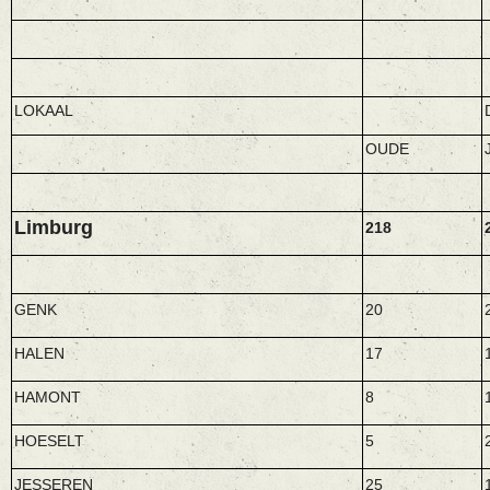
LOKAAL
OUDE
Limburg
218
GENK
20
HALEN
17
HAMONT
8
HOESELT
5
JESSEREN
25