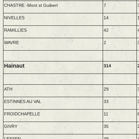
CHASTRE -Mont st Guibert
7
NIVELLES
14
RAMILLIES
42
WAVRE
2
Hainaut
314
ATH
29
ESTINNES AU VAL
33
FROIDCHAPELLE
11
GIVRY
35
LESSEN
49