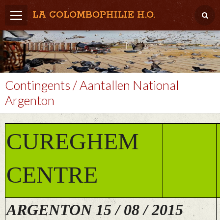
LA COLOMBOPHILIE H.O.
Home
Météo / Het weer
Lâcher / Los
Contingents / Aantallen National
Argenton
Result. clubs, Provincial, (Inter)National
RFCB / KBDB
CUREGHEM
CENTRE
ARGENTON 15 / 08 / 2015