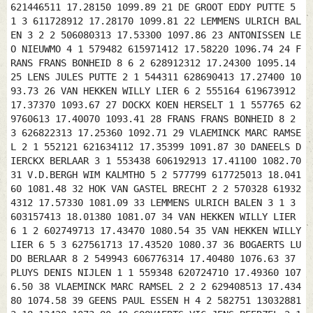
621446511 17.28150 1099.89 21 DE GROOT EDDY PUTTE 5
1 3 611728912 17.28170 1099.81 22 LEMMENS ULRICH BAL
EN 3 2 2 506080313 17.53300 1097.86 23 ANTONISSEN LE
O NIEUWMO 4 1 579482 615971412 17.58220 1096.74 24 F
RANS FRANS BONHEID 8 6 2 628912312 17.24300 1095.14
25 LENS JULES PUTTE 2 1 544311 628690413 17.27400 10
93.73 26 VAN HEKKEN WILLY LIER 6 2 555164 619673912
17.37370 1093.67 27 DOCKX KOEN HERSELT 1 1 557765 62
9760613 17.40070 1093.41 28 FRANS FRANS BONHEID 8 2
3 626822313 17.25360 1092.71 29 VLAEMINCK MARC RAMSE
L 2 1 552121 621634112 17.35399 1091.87 30 DANEELS D
IERCKX BERLAAR 3 1 553438 606192913 17.41100 1082.70
31 V.D.BERGH WIM KALMTHO 5 2 577799 617725013 18.041
60 1081.48 32 HOK VAN GASTEL BRECHT 2 2 570328 61932
4312 17.57330 1081.09 33 LEMMENS ULRICH BALEN 3 1 3
603157413 18.01380 1081.07 34 VAN HEKKEN WILLY LIER
6 1 2 602749713 17.43470 1080.54 35 VAN HEKKEN WILLY
LIER 6 5 3 627561713 17.43520 1080.37 36 BOGAERTS LU
DO BERLAAR 8 2 549943 606776314 17.40480 1076.63 37
PLUYS DENIS NIJLEN 1 1 559348 620724710 17.49360 107
6.50 38 VLAEMINCK MARC RAMSEL 2 2 2 629408513 17.434
80 1074.58 39 GEENS PAUL ESSEN H 4 2 582751 13032881