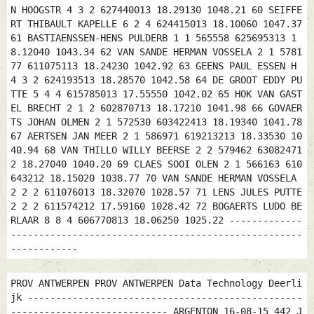
N HOOGSTR 4 3 2 627440013 18.29130 1048.21 60 SEIFFE
RT THIBAULT KAPELLE 6 2 4 624415013 18.10060 1047.37
61 BASTIAENSSEN-HENS PULDERB 1 1 565558 625695313 1
8.12040 1043.34 62 VAN SANDE HERMAN VOSSELA 2 1 5781
77 611075113 18.24230 1042.92 63 GEENS PAUL ESSEN H
4 3 2 624193513 18.28570 1042.58 64 DE GROOT EDDY PU
TTE 5 4 4 615785013 17.55550 1042.02 65 HOK VAN GAST
EL BRECHT 2 1 2 602870713 18.17210 1041.98 66 GOVAER
TS JOHAN OLMEN 2 1 572530 603422413 18.19340 1041.78
67 AERTSEN JAN MEER 2 1 586971 619213213 18.33530 10
40.94 68 VAN THILLO WILLY BEERSE 2 2 579462 63082471
2 18.27040 1040.20 69 CLAES SOOI OLEN 2 1 566163 610
643212 18.15020 1038.77 70 VAN SANDE HERMAN VOSSELA
2 2 2 611076013 18.32070 1028.57 71 LENS JULES PUTTE
2 2 2 611574212 17.59160 1028.42 72 BOGAERTS LUDO BE
RLAAR 8 8 4 606770813 18.06250 1025.22 -------------
----------------------------------------------------
------------
PROV ANTWERPEN PROV ANTWERPEN Data Technology Deerlijk ----------------------------------------------------------------------------- ARGENTON 16-08-15 442 JAARSE LOSTIJD/LACHER : 09.10 ----------------------------------------------------------------------------- NR Naam Gemeent AD IG Afstand Ring JR Bestat Snelh. N0 Nom Localit EN MQ Distanc Bague AN Constat Vitesse ----------------------------------------------------------------------------- 1 HENDERICKX BART BERLAAR 3 2 550455 609544414 16.57350 1177.23 2 HERMANS RIK PULLE 16 7 564205 605879314 17.13340 1166.76 3 HERMANS RIK PULLE 16 11 2 605878914 17.19490 1151.87 4 KEIRSMAKERS LOUIS NIJLEN 6 6 558061 609116014 17.14490 1151.08 5 HOK JOS VERCAMMEN VREMDE 13 1 555728 617524114 17.13320 1149.31 6 HEYLEN MARC BOUWEL 3 2 560922 612585314 17.18230 1148.53 7 VAN OECKEL BART EN NA OUD-TUR 20 1 585102 603113014 17.39390 1148.05 8 SEIFFERT THIBAULT KAPELLE 11 2 565687 616250914 17.22560 1147.59 9 VERHESTRAETEN SYLVAIN HERENTA 4 4 566689 613510214 17.24330 1145.87 10 VANEYNDE GOOVAERTS PUTTE 4 3 543949 605096614 17.04580 1145.24 11 HENDERICKX V D BRUEL ITEGEM 11 2 553897 609550814 17.14000 1144.42 12 SEIFFERT THIBAULT KAPELLE 11 1 2 616254414 17.24590 1142.84 13 THYS NICK ROGER HALLAAR 2 1 552052 627444514 17.13540 1140.84 14 DE BRUIJN WIJNAND BALEN 2 1 578248 619701714 17.36590 1140.57 15 HENDERICKX V D BRUEL ITEGEM 11 3 2 604329114 17.17090 1137.02 16 VAN OECKEL BART EN NA OUD-TUR 20 17 2 604961214 17.45220 1135.31 17 VAN DONINCK ANDRE WESTERL 5 1 559469 630475014 17.23141 1134.28 18 HOK JOS VERCAMMEN VREMDE 13 5 2 617513414 17.21280 1130.75 19 HENDERICKX BART BERLAAR 3 1 2 609551014 17.17320 1129.06 20 WILMS ROBERT MEERHOU 2 1 568553 619181614 17.34270 1127.08 21 VAN HEKKEN WILLY LIER 6 1 555164 604408114 17.22490 1126.51 22 GEENS PAUL ESSEN H 10 1 582751 625231114 17.47480 1125.44 23 HOK JOS VERCAMMEN VREMDE 13 2 3 617501914 17.23480 1125.41 24 BROECKX NIELS OUD-TUR 1 1 584325 630110814 17.50030 1123.59 25 VEREECKE ESTHER BEERZEL 5 1 548519 612208114 17.18130 1123.52 26 VAN OECKEL BART EN NA OUD-TUR 20 20 3 604962414 17.51180 1122.39 27 VEREYKEN-GOMMERS SCHILDE 4 1 563346 617120314 17.31590 1122.24 28 STERCKX ROBBE GEEL 6 4 562395 604525514 17.31370 1121.16 29 VLEUGELS VAN LIMPT EL HERENTA 4 1 563033 613636314 17.32340 1120.32 30 LENS JULES PUTTE 2 1 544311 629054414 17.16130 1119.48 31 DE GROOT EDDY PUTTE 5 3 548018 625684914 17.19360 1119.32 32 HENDERICKX V D BRUEL ITEGEM 11 11 3 609552814 17.24550 1119.17 33 HOK JOS VERCAMMEN VREMDE 13 7 4 617518914 17.27110 1117.75 34 HERMANS RIK PULLE 16 3 3 605877814 17.34500 1117.61 35 STORMS JOHAN RIJKEVO 1 1 578495 628575814 17.47390 1117.54 36 HOK JOS VERCAMMEN VREMDE 13 4 5 617514114 17.27430 1116.55 37 SCHEVENEELS GUSTAAF MOL-RAU 6 2 579448 610265814 17.50560 1112.33 38 VEREYKEN-GOMMERS SCHILDE 4 2 2 617125514 17.37020 1111.06 39 VAN OECKEL BART EN NA OUD-TUR 20 8 4 603033914 17.56470 1110.71 40 HENDERICKX V D BRUEL ITEGEM 11 5 4 609548214 17.29270 1109.01 41 ENGELS JOS & JUL PUTTE 6 4 545711 602261514 17.22120 1108.72 42 SEIFFERT THIBAULT KAPELLE 11 3 3 616252814 17.40210 1108.43 43 HOK JOS VERCAMMEN VREMDE 13 3 6 617518114 17.31310 1108.09 44 KEIRSMAKERS JEF NIJLEN 1 1 557404 608348614 17.33281 1107.13 45 VAN TUYN LUDO RANST 3 1 556968 619356014 17.33241 1106.41 46 VERCAMMEN HELSEN NIJLEN 4 1 558165 610783914 17.35160 1104.69 47 VAN OECKEL BART EN NA OUD-TUR 20 6 5 603028514 18.01140 1101.40 48 GEENS PAUL ESSEN H 10 2 2 625222914 17.59580 1099.60 49 KEIRSMAKERS LOUIS NIJLEN 6 5 2 609116114 17.38000 1098.55 50 DE GROOT EDDY PUTTE 5 5 2 625682814 17.29040 1098.09 51 VAN OECKEL BART EN NA OUD-TUR 20 16 6 604960514 18.03440 1096.24 52 ANTONISSEN LEO NIEUWMO 4 3 579482 628884014 17.58510 1095.74 53 VAN GESTEL P J J RETIE 2 1 583866 619532614 18.03110 1095.06 54 HEYLEN MARC BOUWEL 3 1 2 612580314 17.42150 1095.02 55 HENDERICKX V D BRUEL ITEGEM 11 8 5 609552514 17.36020 1094.59 56 BELLENS ANDRE ZANDHOV 1 1 564284 623971714 17.45350 1094.46 57 HOK JOS VERCAMMEN VREMDE 13 8 7 617529514 17.37460 1094.46 58 VAN OECKEL BART EN NA OUD-TUR 20 9 7 603035214 18.05580 1091.68 59 GOVAERTS JOHAN OLMEN 4 1 572530 610263114 17.55400 1089.15 60 V.D.BERGH WIM KALMTHO 5 3 577799 629529614 18.01090 1087.83 61 HEYLEN EDMOND PULLE 7 3 560740 609912014 17.45430 1087.30 62 JOCHEMS-VAN HASSELT RIJKEVO 6 6 578929 617054014 18.03050 1086.00 63 VLAEMINCK MARC RAMSEL 2 1 552121 623609414 17.38309 1085.75 64 JOCHEMS-VAN HASSELT RIJKEVO 6 1 2 617042414 18.03140 1085.70 65 JOOSEN JOS BRECHT 2 2 576616 617575714 18.01100 1085.57 66 HERMANS RIK PULLE 16 9 4 605872914 17.50050 1084.84 67 SEIFFERT THIBAULT KAPELLE 11 4 4 616252714 17.52380 1082.38 68 HENDERICKX BART BERLAAR 3 3 3 609545414 17.38370 1082.26 69 HOK JOS VERCAMMEN VREMDE 13 10 8 617506514 17.43330 1082.13 70 HERMANS RIK PULLE 16 1 5 605877314 17.51270 1081.99 71 MERTENS WALTER MOL 2 1 573628 610344014 18.00220 1081.57 72 HENRIKSEN LARS BOJE ST KAT 2 1 546133 624772314 17.34571 1081.56 73 VAN HEKKEN WILLY LIER 6 5 2 604389614 17.43550 1080.26 74 VEREYKEN-GOMMERS SCHILDE 4 3 3 617127714 17.51310 1080.21 75 HENDERICKX V D BRUEL ITEGEM 11 10 6 609554814 17.42490 1080.11 76 JOCHEMS-VAN HASSELT RIJKEVO 6 3 3 617040714 18.06000 1080.09 77 VAN GENECHTEN THEO VORSELA 2 1 565206 621395614 17.53520 1078.91 78 VANEYNDE GOOVAERTS PUTTE 4 2 2 605083114 17.34270 1078.30 79 PEETERS-VAN CROMBRUGG NIJLEN 1 1 559538 610741114 17.49180 1077.49 80 PLUYS DENIS NIJLEN 8 5 559348 629553414 17.49340 1076.57 81 HERMANS RIK PULLE 16 6 6 605878014 17.54180 1076.11 82 HEYLEN MARC BOUWEL 3 3 3 612586314 17.51180 1076.01 83 PINXTEREN ROLAND BRASSCH 6 1 567076 611331114 17.57320 1074.96 84 GEENS PAUL ESSEN H 10 4 3 407157214 18.12130 1074.76 85 DAEMS & ZOON BEVEL 4 1 556328 608123914 17.47520 1074.27 86 BERTELS ALOIS RETIE 2 2 583851 619612614 18.13539 1073.46 87 HOK JOS VERCAMMEN VREMDE 13 6 9 617525414 17.47580 1072.90 88 VAN HEKKEN WILLY LIER 6 6 3 604411214 17.47350 1072.61 89 STERCKX ROBBE GEEL 6 2 2 618913514 17.54240 1072.45 90 STERCKX ROBBE GEEL 6 3 3 618911414 17.54280 1072.32 91 HERMANS RIK PULLE 16 15 7 605871014 17.57330 1069.48 92 KEIRSMAKERS LOUIS NIJLEN 6 1 3 609115614 17.52150 1068.57 93 IWENS DONALD LIER 2 1 551016 618679614 17.47270 1064.87 94 RUYMAEKERS VREYS SCHRIEK 2 1 545933 605150614 17.43240 1063.37 95 WENDRICKX VLEUGELS HULSHOU 5 3 553425 623689614 17.50310 1063.22 96 JOCHEMS-VAN HASSELT RIJKEVO 6 5 4 617047014 18.14500 1062.58 97 VOET JOZEF RAMSEL 1 1 552083 626891914 17.49400 1062.38 98 HENDERICKX V D BRUEL ITEGEM 11 9 7 609546814 17.52410 1059.72 99 GEERINCKX LUC&BART&JU WOMMELG 2 1 558366 617401814 17.56560 1059.65 100 VAN OECKEL BART EN NA OUD-TUR 20 7 8 630101214 18.22510 1058.34 101 BERTELS ALOIS RETIE 2 1 2