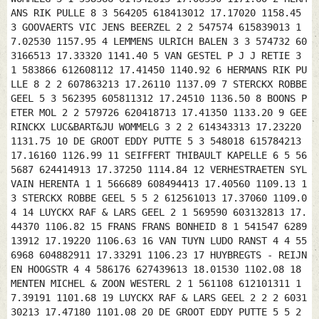
ANS RIK PULLE 8 3 564205 618413012 17.17020 1158.45
3 GOOVAERTS VIC JENS BEERZEL 2 2 547574 615839013 1
7.02530 1157.95 4 LEMMENS ULRICH BALEN 3 3 574732 60
3166513 17.33320 1141.40 5 VAN GESTEL P J J RETIE 3
1 583866 612608112 17.41450 1140.92 6 HERMANS RIK PU
LLE 8 2 2 607863213 17.26110 1137.09 7 STERCKX ROBBE
GEEL 5 3 562395 605811312 17.24510 1136.50 8 BOONS P
ETER MOL 2 2 579726 620418713 17.41350 1133.20 9 GEE
RINCKX LUC&BART&JU WOMMELG 3 2 2 614343313 17.23220
1131.75 10 DE GROOT EDDY PUTTE 5 3 548018 615784213
17.16160 1126.99 11 SEIFFERT THIBAULT KAPELLE 6 5 56
5687 624414913 17.37250 1114.84 12 VERHESTRAETEN SYL
VAIN HERENTA 1 1 566689 608494413 17.40560 1109.13 1
3 STERCKX ROBBE GEEL 5 5 2 612561013 17.37060 1109.0
4 14 LUYCKX RAF & LARS GEEL 2 1 569590 603132813 17.
44370 1106.82 15 FRANS FRANS BONHEID 8 1 541547 6289
13912 17.19220 1106.63 16 VAN TUYN LUDO RANST 4 4 55
6968 604882911 17.33291 1106.23 17 HUYBREGTS - REIJN
EN HOOGSTR 4 4 586176 627439613 18.01530 1102.08 18
MENTEN MICHEL & ZOON WESTERL 2 1 561108 612101311 1
7.39191 1101.68 19 LUYCKX RAF & LARS GEEL 2 2 2 6031
30213 17.47180 1101.08 20 DE GROOT EDDY PUTTE 5 5 2