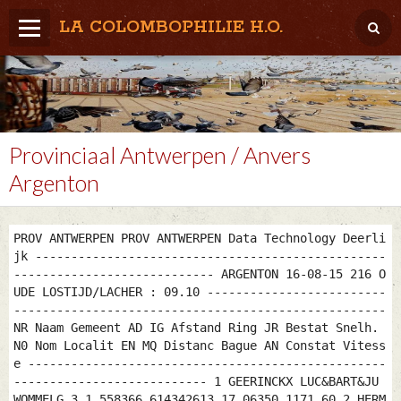
LA COLOMBOPHILIE H.O.
Home
Météo / Het weer
Lâcher / Los
Provinciaal Antwerpen / Anvers
Argenton
Result. clubs, Provincial, (Inter)National
RFCB / KBDB
PROV ANTWERPEN PROV ANTWERPEN Data Technology Deerli
jk -------------------------------------------------
---------------------------- ARGENTON 16-08-15 216 O
UDE LOSTIJD/LACHER : 09.10 -------------------------
----------------------------------------------------
NR Naam Gemeent AD IG Afstand Ring JR Bestat Snelh.
N0 Nom Localit EN MQ Distanc Bague AN Constat Vitess
e --------------------------------------------------
--------------------------- 1 GEERINCKX LUC&BART&JU
WOMMELG 3 1 558366 614342613 17.06350 1171.60 2 HERM