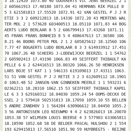
3 18.12420 1073.80 40 GOOVAERTS VIC JENS BEERZEL 2 1
2 605661913 17.40180 1073.04 41 HERMANS RIK PULLE 8
5 3 621581813 17.55520 1072.91 42 VAN GESTEL P J J R
ETIE 3 3 2 609212813 18.14330 1072.20 43 MERTENS WAL
TER MOL 2 1 573628 603400513 18.05110 1071.83 44 BOG
AERTS LUDO BERLAAR 8 5 2 606799413 17.43260 1071.11
45 FRANS FRANS BONHEID 8 5 4 408647613 17.36580 106
8.21 46 BOONS PETER MOL 2 1 2 605825612 18.12560 106
7.77 47 BOGAERTS LUDO BERLAAR 8 3 3 614933912 17.451
70 1067.26 48 SCHEERS J-LODEWIJCKX BEERZEL 1 1 54762
2 605902413 17.43190 1066.83 49 SEIFFERT THIBAULT KA
PELLE 6 6 2 624416513 18.00320 1066.26 50 HENRIKSEN
LARS BOJE ST KAT 1 1 546133 619109013 17.43311 1063.
51 51 VAN GESTEL P J J RETIE 3 2 3 612609112 18.1901
0 1063.48 52 JANSEN-VAN GINNEKEN MEERLE 1 1 593231 6
02362211 18.28310 1062.15 53 SEIFFERT THIBAULT KAPEL
LE 6 3 3 629160312 18.04030 1059.24 54 OOMS-DECKX DE
SSEL 2 1 579418 502531813 18.17050 1059.10 55 BELLEN
S ANDRE ZANDHOV 1 1 564284 630906612 18.04450 1055.2
3 56 ANTONISSEN LEO NIEUWMO 4 4 2 623826013 18.20070
1053.38 57 WILMSEN LOUIS BEERSE 4 3 577903 633065811
18.18590 1052.68 58 DE BELDER PASCAL HULSHOU 2 1 554
193 629415813 17.56510 1051.90 59 HUYBREGTS - REIJNE