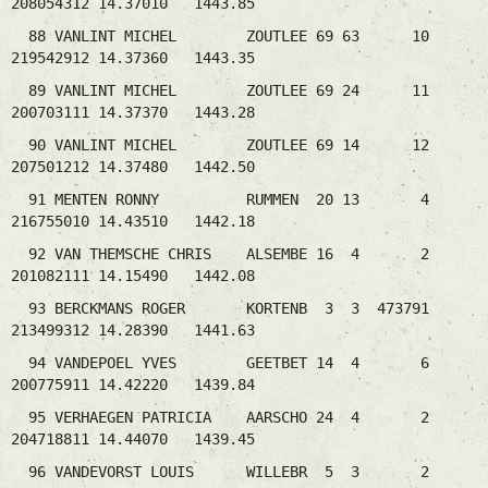
208054312 14.37010 1443.85
88 VANLINT MICHEL ZOUTLEE 69 63 10
219542912 14.37360 1443.35
89 VANLINT MICHEL ZOUTLEE 69 24 11
200703111 14.37370 1443.28
90 VANLINT MICHEL ZOUTLEE 69 14 12
207501212 14.37480 1442.50
91 MENTEN RONNY RUMMEN 20 13 4
216755010 14.43510 1442.18
92 VAN THEMSCHE CHRIS ALSEMBE 16 4 2
201082111 14.15490 1442.08
93 BERCKMANS ROGER KORTENB 3 3 473791
213499312 14.28390 1441.63
94 VANDEPOEL YVES GEETBET 14 4 6
200775911 14.42220 1439.84
95 VERHAEGEN PATRICIA AARSCHO 24 4 2
204718811 14.44070 1439.45
96 VANDEVORST LOUIS WILLEBR 5 3 2