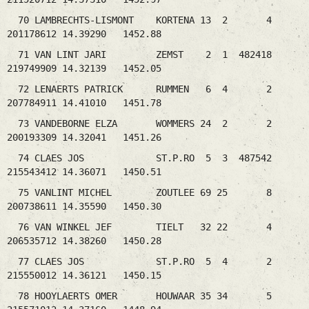
70 LAMBRECHTS-LISMONT KORTENA 13 2 4
201178612 14.39290 1452.88
71 VAN LINT JARI ZEMST 2 1 482418
219749909 14.32139 1452.05
72 LENAERTS PATRICK RUMMEN 6 4 2
207784911 14.41010 1451.78
73 VANDEBORNE ELZA WOMMERS 24 2 2
200193309 14.32041 1451.26
74 CLAES JOS ST.P.RO 5 3 487542
215543412 14.36071 1450.51
75 VANLINT MICHEL ZOUTLEE 69 25 8
200738611 14.35590 1450.30
76 VAN WINKEL JEF TIELT 32 22 4
206535712 14.38260 1450.28
77 CLAES JOS ST.P.RO 5 4 2
215550012 14.36121 1450.15
78 HOOYLAERTS OMER HOUWAAR 35 34 5