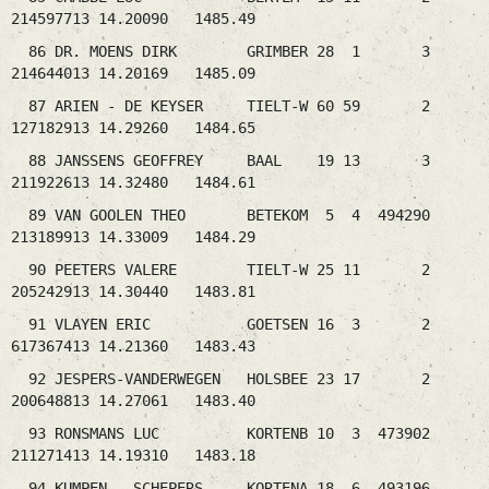
214597713 14.20090 1485.49
86 DR. MOENS DIRK GRIMBER 28 1 3
214644013 14.20169 1485.09
87 ARIEN - DE KEYSER TIELT-W 60 59 2
127182913 14.29260 1484.65
88 JANSSENS GEOFFREY BAAL 19 13 3
211922613 14.32480 1484.61
89 VAN GOOLEN THEO BETEKOM 5 4 494290
213189913 14.33009 1484.29
90 PEETERS VALERE TIELT-W 25 11 2
205242913 14.30440 1483.81
91 VLAYEN ERIC GOETSEN 16 3 2
617367413 14.21360 1483.43
92 JESPERS-VANDERWEGEN HOLSBEE 23 17 2
200648813 14.27061 1483.40
93 RONSMANS LUC KORTENB 10 3 473902
211271413 14.19310 1483.18
94 KUMPEN - SCHEPERS KORTENA 18 6 493196