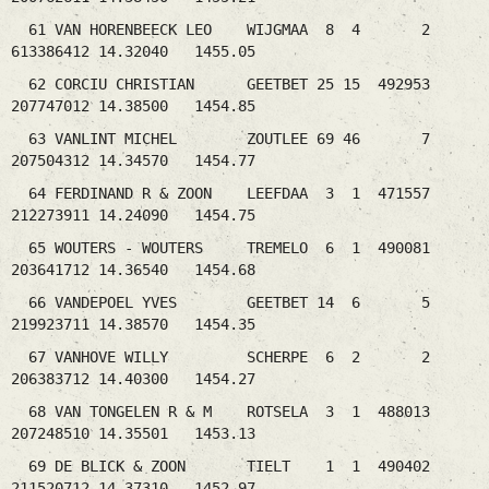
61 VAN HORENBEECK LEO WIJGMAA 8 4 2
613386412 14.32040 1455.05
62 CORCIU CHRISTIAN GEETBET 25 15 492953
207747012 14.38500 1454.85
63 VANLINT MICHEL ZOUTLEE 69 46 7
207504312 14.34570 1454.77
64 FERDINAND R & ZOON LEEFDAA 3 1 471557
212273911 14.24090 1454.75
65 WOUTERS - WOUTERS TREMELO 6 1 490081
203641712 14.36540 1454.68
66 VANDEPOEL YVES GEETBET 14 6 5
219923711 14.38570 1454.35
67 VANHOVE WILLY SCHERPE 6 2 2
206383712 14.40300 1454.27
68 VAN TONGELEN R & M ROTSELA 3 1 488013
207248510 14.35501 1453.13
69 DE BLICK & ZOON TIELT 1 1 490402
211520712 14.37310 1452.97