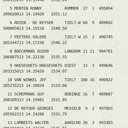
5 MENTEN RONNY RUMMEN 27 1 495894
209020013 14.19420 1551.12
6 ARIEN - DE KEYSER TIELT-W 60 9 489092
500805013 14.15510 1548.50
7 PEETERS VALERE TIELT-W 25 2 490745
205244713 14.17230 1546.22
8 BOECKMANS GUIDO LANGDOR 11 11 494781
206087513 14.22130 1535.55
9 HAESEVOETS-HAESEVOETS DIEST 13 3 499646
203315013 14.25420 1534.07
10 VAN WINKEL JEF TIELT 100 16 490822
205235213 14.20020 1533.66
11 SCHEPMANS GUY BUDINGE 16 7 489887
208109313 14.19481 1531.85
12 DE KEYSER GEORGES MESSELB 9 2 497003
205502113 14.24280 1531.75
13 LAMBEETS WALTER AARSCHO 20 3 493383