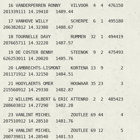
16 VANDERPERREN RONNY VILVOOR 4 4 476150
201339111 14.19410 1489.44
17 VANHOVE WILLY SCHERPE 6 1 495180
206382812 14.32380 1488.67
18 TOURNELLE DAVY RUMMEN 32 1 494419
207665711 14.32220 1487.57
19 DE COSTER BENNY STEENOK 9 2 475493
626253011 14.20020 1485.76
20 LAMBRECHTS-LISMONT KORTENA 13 9 2
201171912 14.32150 1484.51
21 HOOYLAERTS OMER HOUWAAR 35 23 3
215560912 14.29330 1482.87
22 WILLEMS ALBERT & ERIC ATTENRO 2 2 485423
208603812 14.27290 1482.28
23 VANLINT MICHEL ZOUTLEE 69 44 4
207510912 14.28510 1481.76
24 VANLINT MICHEL ZOUTLEE 69 12 5
200739811 14.28540 1481.53