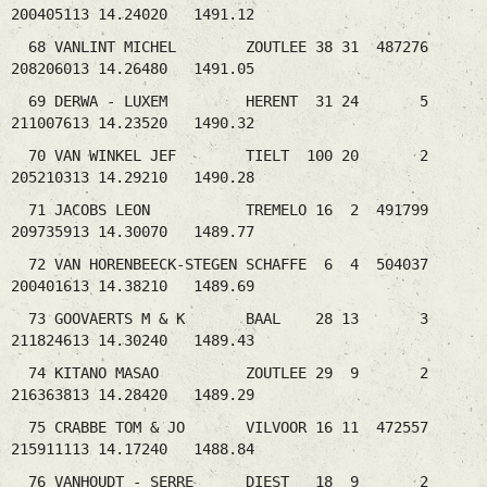
200405113 14.24020 1491.12
68 VANLINT MICHEL ZOUTLEE 38 31 487276
208206013 14.26480 1491.05
69 DERWA - LUXEM HERENT 31 24 5
211007613 14.23520 1490.32
70 VAN WINKEL JEF TIELT 100 20 2
205210313 14.29210 1490.28
71 JACOBS LEON TREMELO 16 2 491799
209735913 14.30070 1489.77
72 VAN HORENBEECK-STEGEN SCHAFFE 6 4 504037
200401613 14.38210 1489.69
73 GOOVAERTS M & K BAAL 28 13 3
211824613 14.30240 1489.43
74 KITANO MASAO ZOUTLEE 29 9 2
216363813 14.28420 1489.29
75 CRABBE TOM & JO VILVOOR 16 11 472557
215911113 14.17240 1488.84
76 VANHOUDT - SERRE DIEST 18 9 2