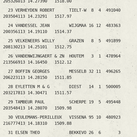
205326013 14.27390 1518.00
23 VERHEYDEN ROBERT TIELT-W 8 4 491040
203504113 14.23291 1517.97
24 VANDESSEL JEAN WIJGMAA 16 12 483363
200356113 14.19110 1514.37
25 VELKENEERS WILLY GRAZEN 8 5 491899
208130213 14.25101 1512.75
26 VANDENWIJNGAERT & ZN HOUTEM 3 1 478964
213566913 14.16450 1512.12
27 BOFFIN GEORGES MESSELB 32 11 496265
206223113 14.28150 1511.85
28 EYLETTEN M & G DIEST 14 1 500005
203217813 14.30471 1511.57
29 TAMBEUR PAUL SCHERPE 19 5 495448
203548413 14.28070 1509.98
30 VEULEMANS-PERILLEUX VISSENA 95 10 480923
216777413 14.18310 1509.88
31 ELSEN THEO BEKKEVO 26 6 3