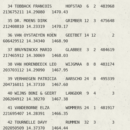
34 TOBBACK FRANCOIS HOFSTAD 6 2 483968
213675211 14.29080 1470.43
35 DR. MOENS DIRK GRIMBER 12 3 475648
212408810 14.23319 1470.17
36 VAN OYSTAEYEN KOEN GEETBET 14 12 2
606429512 14.34340 1468.90
37 BRUYNINCKX MARIO GLABBEE 3 2 484619
217465912 14.30069 1468.03
38 VAN HORENBEECK LEO WIJGMAA 8 8 483174
203703112 14.29090 1467.95
39 VERHAEGEN PATRICIA AARSCHO 24 8 495339
204716011 14.37310 1467.60
40 WIJNS BONI & GEERT LANGDOR 9 4 3
206204912 14.38270 1467.38
41 VANDEBORNE ELZA WOMMERS 24 1 481917
221695407 14.28391 1466.35
42 TOURNELLE DAVY RUMMEN 32 3 3
202050509 14.37370 1464.44