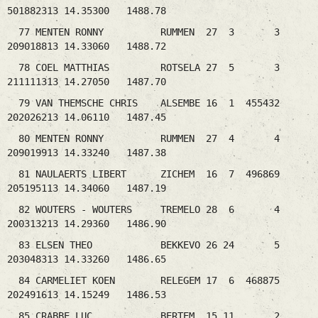
501882313 14.35300 1488.78
77 MENTEN RONNY RUMMEN 27 3 3
209018813 14.33060 1488.72
78 COEL MATTHIAS ROTSELA 27 5 3
211111313 14.27050 1487.70
79 VAN THEMSCHE CHRIS ALSEMBE 16 1 455432
202026213 14.06110 1487.45
80 MENTEN RONNY RUMMEN 27 4 4
209019913 14.33240 1487.38
81 NAULAERTS LIBERT ZICHEM 16 7 496869
205195113 14.34060 1487.19
82 WOUTERS - WOUTERS TREMELO 28 6 4
200313213 14.29360 1486.90
83 ELSEN THEO BEKKEVO 26 24 5
203048313 14.33260 1486.65
84 CARMELIET KOEN RELEGEM 17 6 468875
202491613 14.15249 1486.53
85 CRABBE LUC BERTEM 15 11 2