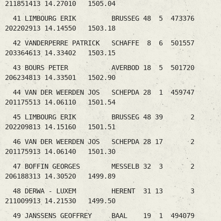
211851413 14.27010 1505.04
41 LIMBOURG ERIK BRUSSEG 48 5 473376
202202913 14.14550 1503.18
42 VANDERPERRE PATRICK SCHAFFE 8 6 501557
203364613 14.33402 1503.15
43 BOURS PETER AVERBOD 18 5 501720
206234813 14.33501 1502.90
44 VAN DER WEERDEN JOS SCHEPDA 28 1 459747
201175513 14.06110 1501.54
45 LIMBOURG ERIK BRUSSEG 48 39 2
202209813 14.15160 1501.51
46 VAN DER WEERDEN JOS SCHEPDA 28 17 2
201175913 14.06140 1501.30
47 BOFFIN GEORGES MESSELB 32 3 2
206188313 14.30520 1499.89
48 DERWA - LUXEM HERENT 31 13 3
211009913 14.21530 1499.50
49 JANSSENS GEOFFREY BAAL 19 1 494079