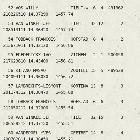
52 VOS WILLY TIELT-W 6 4 491962
216226510 14.37290 1457.74
53 VAN WINKEL JEF TIELT 32 12 2
208513111 14.36420 1457.74
54 TOBBACK FRANCOIS HOFSTAD 6 4 2
213671011 14.32120 1456.86
55 FREDERICKX IVO ZICHEM 2 1 500658
217623610 14.43400 1456.81
56 KITANO MASAO ZOUTLEE 15 5 489529
204094111 14.36030 1456.72
57 LAMBRECHTS-LISMONT KORTENA 13 8 3
201174312 14.38470 1455.88
58 TOBBACK FRANCOIS HOFSTAD 6 6 3
212050212 14.32300 1455.54
59 VAN WINKEL JEF TIELT 32 15 3
206529212 14.37130 1455.51
60 VANDEPOEL YVES GEETBET 14 8 4
200762611 14.38450 1455.21