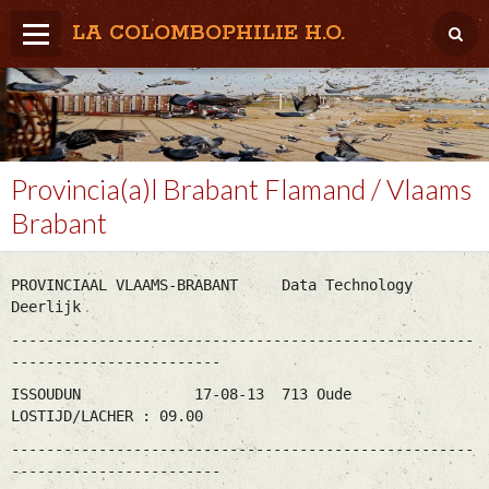
LA COLOMBOPHILIE H.O.
Home
Météo / Het weer
Lâcher / Los
Provincia(a)l Brabant Flamand / Vlaams
Brabant
Result. clubs, Provincial, (Inter)National
RFCB / KBDB
PROVINCIAAL VLAAMS-BRABANT Data Technology
Deerlijk
-----------------------------------------------------
------------------------
ISSOUDUN 17-08-13 713 Oude
LOSTIJD/LACHER : 09.00
-----------------------------------------------------
------------------------