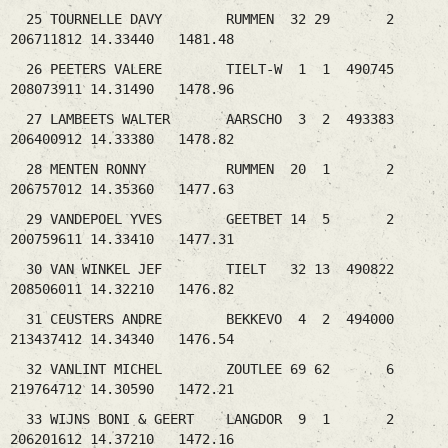
25 TOURNELLE DAVY RUMMEN 32 29 2
206711812 14.33440 1481.48
26 PEETERS VALERE TIELT-W 1 1 490745
208073911 14.31490 1478.96
27 LAMBEETS WALTER AARSCHO 3 2 493383
206400912 14.33380 1478.82
28 MENTEN RONNY RUMMEN 20 1 2
206757012 14.35360 1477.63
29 VANDEPOEL YVES GEETBET 14 5 2
200759611 14.33410 1477.31
30 VAN WINKEL JEF TIELT 32 13 490822
208506011 14.32210 1476.82
31 CEUSTERS ANDRE BEKKEVO 4 2 494000
213437412 14.34340 1476.54
32 VANLINT MICHEL ZOUTLEE 69 62 6
219764712 14.30590 1472.21
33 WIJNS BONI & GEERT LANGDOR 9 1 2
206201612 14.37210 1472.16