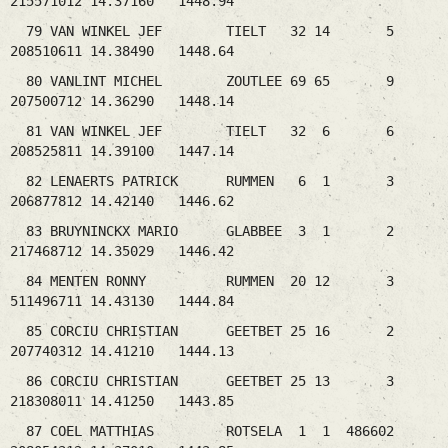
215571012 14.37160 1448.94
79 VAN WINKEL JEF TIELT 32 14 5
208510611 14.38490 1448.64
80 VANLINT MICHEL ZOUTLEE 69 65 9
207500712 14.36290 1448.14
81 VAN WINKEL JEF TIELT 32 6 6
208525811 14.39100 1447.14
82 LENAERTS PATRICK RUMMEN 6 1 3
206877812 14.42140 1446.62
83 BRUYNINCKX MARIO GLABBEE 3 1 2
217468712 14.35029 1446.42
84 MENTEN RONNY RUMMEN 20 12 3
511496711 14.43130 1444.84
85 CORCIU CHRISTIAN GEETBET 25 16 2
207740312 14.41210 1444.13
86 CORCIU CHRISTIAN GEETBET 25 13 3
218308011 14.41250 1443.85
87 COEL MATTHIAS ROTSELA 1 1 486602