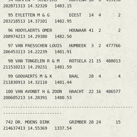
202871313 14.32320 1483.15
95 EYLETTEN M & G DIEST 14 4 2
203218513 14.37101 1482.95
96 HOOYLAERTS OMER HOUWAAR 41 2 2
208974213 14.29380 1482.50
97 VAN PAESSCHEN LOUIS HUMBEEK 3 2 477766
206453113 14.22239 1481.91
98 VAN TONGELEN R & M ROTSELA 21 15 488013
211510213 14.29231 1481.59
99 GOOVAERTS M & K BAAL 28 4 4
211830913 14.32110 1481.44
100 VAN AVONDT H & ZOON HAACHT 22 16 486577
200605213 14.28391 1480.53
-----------------------------------------------------
------------------------
742 DR. MOENS DIRK GRIMBER 28 24 15
214637413 14.55369 1337.54