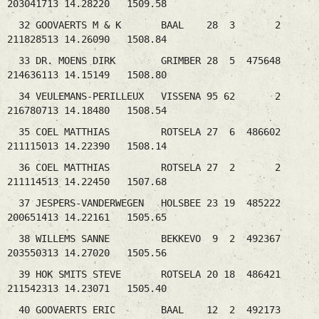
203041713 14.28220 1509.58
32 GOOVAERTS M & K BAAL 28 3 2
211828513 14.26090 1508.84
33 DR. MOENS DIRK GRIMBER 28 5 475648
214636113 14.15149 1508.80
34 VEULEMANS-PERILLEUX VISSENA 95 62 2
216780713 14.18480 1508.54
35 COEL MATTHIAS ROTSELA 27 6 486602
211115013 14.22390 1508.14
36 COEL MATTHIAS ROTSELA 27 2 2
211114513 14.22450 1507.68
37 JESPERS-VANDERWEGEN HOLSBEE 23 19 485222
200651413 14.22161 1505.65
38 WILLEMS SANNE BEKKEVO 9 2 492367
203550313 14.27020 1505.56
39 HOK SMITS STEVE ROTSELA 20 18 486421
211542313 14.23071 1505.40
40 GOOVAERTS ERIC BAAL 12 2 492173