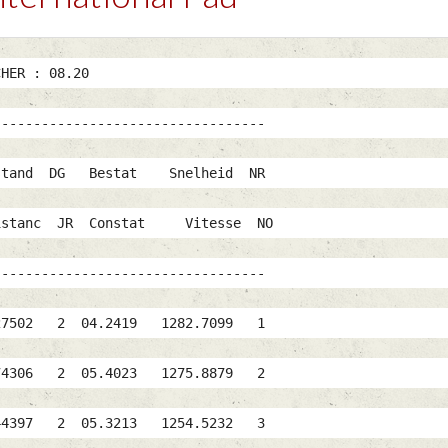
STIJD/LACHER : 08.20
-------------------------------------
nd DG Bestat Snelheid NR
nc JR Constat Vitesse NO
-------------------------------------
7502 2 04.2419 1282.7099 1
74306 2 05.4023 1275.8879 2
 2 05.3213 1254.5232 3