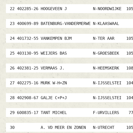
22 402285-26 HOOGEVEEN J N-NOORDWIJKE 1
23 400699-89 BATENBURG-VANDERMERWE N-KLAA
24 401732-55 VANKEMPEN BJM N-TER AAR 1
25 403130-95 WEIJERS BAS N-GROESBEEK 1
26 402381-25 VERMAAS J. N-HEEMSKERK 10
27 402275-16 MURK W-H+ZN N-IJSSELSTEI 1
28 402908-67 GALJE C+P+J N-IJSSELSTEI 1
29 600835-17 TANT MICHEL F-URVILLERS 7
30 A. VD MEER EN ZONEN N-UTRECHT 105