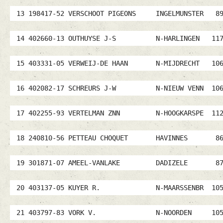
13 198417-52 VERSCHOOT PIGEONS INGELMUNSTE
14 402660-13 OUTHUYSE J-S N-HARLINGEN 1
15 403331-05 VERWEIJ-DE HAAN N-MIJDRECHT 
16 402082-17 SCHREURS J-W N-NIEUW VENN 1
17 402255-93 VERTELMAN ZNN N-HOOGKARSPE 
18 240810-56 PETTEAU CHOQUET HAVINNES 
19 301871-07 AMEEL-VANLAKE DADIZELE 8
20 403137-05 KUYER R. N-MAARSSENBR 10
21 403797-83 VORK V. N-NOORDEN 1058