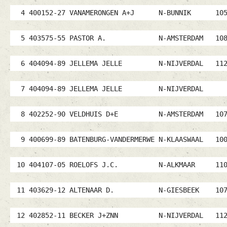
4 400152-27 VANAMERONGEN A+J N-BUNNIK 
5 403575-55 PASTOR A. N-AMSTERDAM 10
6 404094-89 JELLEMA JELLE N-NIJVERDAL 
7 404094-89 JELLEMA JELLE N-NIJVERD
8 402252-90 VELDHUIS D+E N-AMSTERDAM 1
9 400699-89 BATENBURG-VANDERMERWE N-KLAASWA
10 404107-05 ROELOFS J.C. N-ALKMAAR 11
11 403629-12 ALTENAAR D. N-GIESBEEK 10
12 402852-11 BECKER J+ZNN N-NIJVERDAL 1