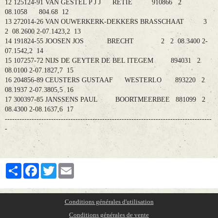
12 125124-91 VAN GESTEL P J J RETIE 910866 2
08.1058 804.68 12
13 272014-26 VAN OUWERKERK-DEKKERS BRASSCHAAT 3
2 08.2600 2-07.1423,2 13
14 191824-55 JOOSEN JOS BRECHT 2 2 08.3400 2-
07.1542,2 14
15 107257-72 NIJS DE GEYTER DE BEL ITEGEM 894031 2
08.0100 2-07.1827,7 15
16 204856-89 CEUSTERS GUSTAAF WESTERLO 893220 2
08.1937 2-07.3805,5 16
17 300397-85 JANSSENS PAUL BOORTMEERBEE 881099 2
08.4300 2-08.1637,6 17
-------------------------------------------------------------------------------------
-
Partager
Facebook
Twitter
Email
Conditions générales d'utilisation
Conditions générales de vente