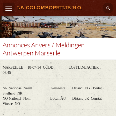
LA COLOMBOPHILIE H.O.
Home
Météo / Het weer
Lâcher / Los
Annonces Anvers / Meldingen
Antwerpen Marseille
Result. clubs, Provincial, (Inter)National
RFCB / KBDB
MARSEILLE 18-07-14 OUDE LOSTIJD/LACHER :
06.45
-------------------------------------------------------------------------------------
-
NR Nationaal Naam Gemeente Afstand DG Bestat
Snelheid NR
NO National Nom LocalitÃ© Distanc JR Constat
Vitesse NO
-------------------------------------------------------------------------------------
-