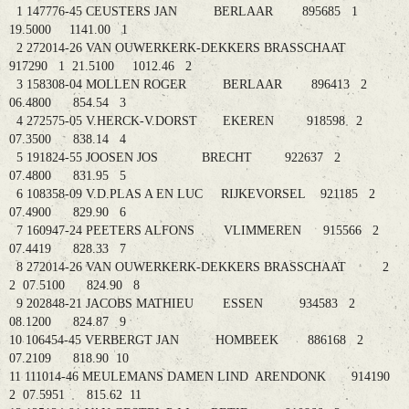
1 147776-45 CEUSTERS JAN BERLAAR 895685 1
19.5000 1141.00 1
2 272014-26 VAN OUWERKERK-DEKKERS BRASSCHAAT
917290 1 21.5100 1012.46 2
3 158308-04 MOLLEN ROGER BERLAAR 896413 2
06.4800 854.54 3
4 272575-05 V.HERCK-V.DORST EKEREN 918598 2
07.3500 838.14 4
5 191824-55 JOOSEN JOS BRECHT 922637 2
07.4800 831.95 5
6 108358-09 V.D.PLAS A EN LUC RIJKEVORSEL 921185 2
07.4900 829.90 6
7 160947-24 PEETERS ALFONS VLIMMEREN 915566 2
07.4419 828.33 7
8 272014-26 VAN OUWERKERK-DEKKERS BRASSCHAAT 2
2 07.5100 824.90 8
9 202848-21 JACOBS MATHIEU ESSEN 934583 2
08.1200 824.87 9
10 106454-45 VERBERGT JAN HOMBEEK 886168 2
07.2109 818.90 10
11 111014-46 MEULEMANS DAMEN LIND ARENDONK 914190
2 07.5951 815.62 11