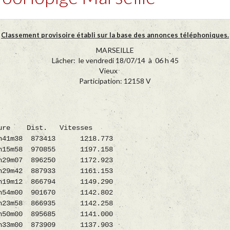
Classement provisoire établi sur la base des annonces téléphoniques.
MARSEILLE
Lâcher: le vendredi 18/07/14 à 06 h 45
Vieux
Participation: 12158 V
 Dist. Vitesses
41m38 873413 1218.773
15m58 970855 1197.158
m07 896250 1172.923
29m42 887933 1161.153
9m12 866794 1149.290
4m00 901670 1142.802
58 866935 1142.258
00 895685 1141.000
00 873909 1137.903