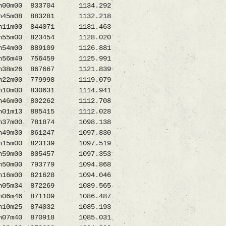
h00m00 833704 1134.292
m08 883281 1132.218
1m00 844071 1131.463
55m00 823454 1128.020
4m00 889109 1126.881
m49 756459 1125.991
38m26 867667 1121.839
m00 779998 1119.079
m00 830631 1114.941
46m00 802262 1112.708
01m13 885415 1112.028
m00 781874 1098.138
9m30 861247 1097.830
15m00 823139 1097.519
m00 805457 1097.353
50m00 793779 1094.868
h16m00 821628 1094.046
5m34 872269 1089.565
06m46 871109 1086.487
m25 874032 1085.193
7m40 870918 1085.031