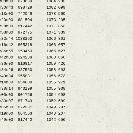
00 870639 1084.233
30m43 698729 1082.099
18h13m00 742049 1078.560
20m00 681504 1073.235
m00 817442 1071.353
h53m00 972775 1071.339
m44 1038292 1066.301
h16m42 865318 1066.057
1h36m55 950450 1065.627
00 824288 1060.860
6m00 816817 1059.426
m26 687550 1058.693
1h49m34 955831 1056.673
0 854808 1055.971
8m14 943199 1055.938
0m00 901766 1054.698
33m07 871749 1052.689
m00 872381 1049.797
9m00 664563 1048.207
m00 817442 1042.656