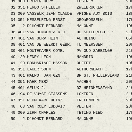
31 300 CREPIN GERY LESTREM 20h08m
32 351 HERBOTS+HELLER ZWEIBRUCKEN 17h
33 300 VASSEUR JEAN CLAUDE VRIGNE AUX BOIS 
34 351 KESSELRING ERNST GROáROSSELN 17h
35 2 D'HONDT BERNARD MALONNE 19h28
36 401 VAN DONGEN A R J HL SLIEDRECHT 21
37 401 VAN GURP HEIN AL HEINO 05h32
38 401 VAN DE WEERDT GEBR. TL MEERSSEN 20
39 401 HOUTEKAMER COMB. PV OUD SABBINGE 2
40 20 HENRY LEON NANDRIN 19h42m
41 20 BONMARIAGE MASSON OUFFET 19h3
42 351 LAUER+SOHN ALTHORNBACH 17h34
43 401 WALPOT JAN GZN BP ST. PHILIPSLAND 2
44 351 MAHR_MERX AACHEN 20h14m3
45 401 GELUK J. DZ HEINKENSZAND 21h3
46 194 DE VUYST GIJSSENS LOKEREN 21h0
47 351 PLUM KARL_HEINZ FRELENBERG 20h
48 63 VAN ROEY LUDOVIC VELTEM 20h36
49 300 ZIRN CHARLES TETING.NIED 17h1
50 2 D'HONDT BERNARD MALONNE 19h49