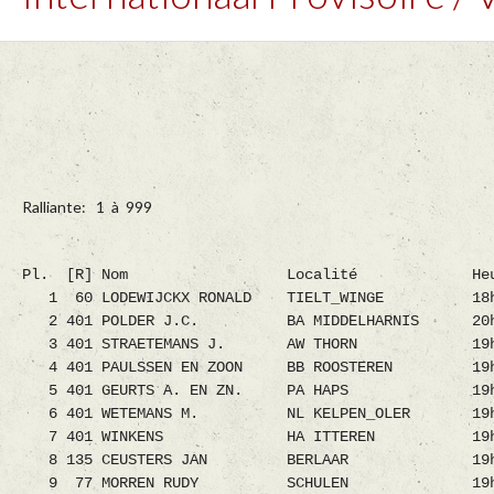
Ralliante: 1 à 999
Pl. [R] Nom Localité Heure
1 60 LODEWIJCKX RONALD TIELT_WINGE 18h
2 401 POLDER J.C. BA MIDDELHARNIS 20h
3 401 STRAETEMANS J. AW THORN 19h29
4 401 PAULSSEN EN ZOON BB ROOSTEREN 19h
5 401 GEURTS A. EN ZN. PA HAPS 19h1
6 401 WETEMANS M. NL KELPEN_OLER 19h5
7 401 WINKENS HA ITTEREN 19h23m
8 135 CEUSTERS JAN BERLAAR 19h50m
9 77 MORREN RUDY SCHULEN 19h33m