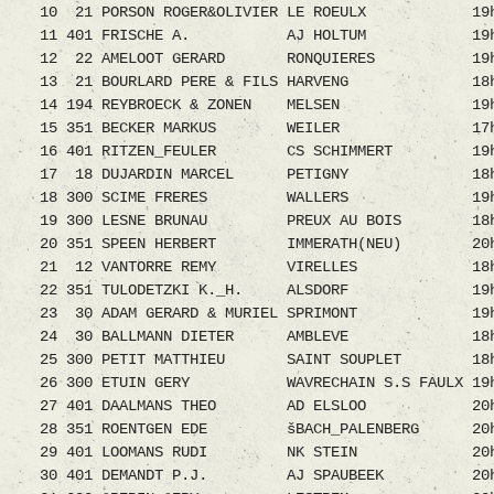
10 21 PORSON ROGER&OLIVIER LE ROEULX 19
11 401 FRISCHE A. AJ HOLTUM 19h45
12 22 AMELOOT GERARD RONQUIERES 19h1
13 21 BOURLARD PERE & FILS HARVENG 18h
14 194 REYBROECK & ZONEN MELSEN 19h5
15 351 BECKER MARKUS WEILER 17h56
16 401 RITZEN_FEULER CS SCHIMMERT 19h
17 18 DUJARDIN MARCEL PETIGNY 18h22
18 300 SCIME FRERES WALLERS 19h10
19 300 LESNE BRUNAU PREUX AU BOIS 18h
20 351 SPEEN HERBERT IMMERATH(NEU) 20h
21 12 VANTORRE REMY VIRELLES 18h37
22 351 TULODETZKI K._H. ALSDORF 19h4
23 30 ADAM GERARD & MURIEL SPRIMONT 19h
24 30 BALLMANN DIETER AMBLEVE 18h59
25 300 PETIT MATTHIEU SAINT SOUPLET 18h
26 300 ETUIN GERY WAVRECHAIN S.S FAULX 19
27 401 DAALMANS THEO AD ELSLOO 20h0
28 351 ROENTGEN EDE šBACH_PALENBERG 20h
29 401 LOOMANS RUDI NK STEIN 20h10
30 401 DEMANDT P.J. AJ SPAUBEEK 20h0