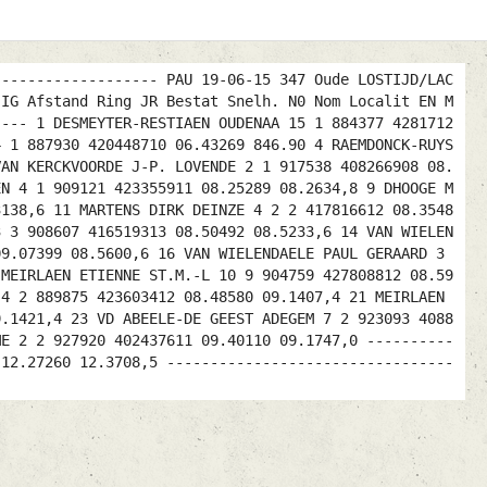
------------------- PAU 19-06-15 347 Oude LOSTIJD/LAC
 IG Afstand Ring JR Bestat Snelh. N0 Nom Localit EN M
---- 1 DESMEYTER-RESTIAEN OUDENAA 15 1 884377 4281712
4 1 887930 420448710 06.43269 846.90 4 RAEMDONCK-RUYS
VAN KERCKVOORDE J-P. LOVENDE 2 1 917538 408266908 08.
EN 4 1 909121 423355911 08.25289 08.2634,8 9 DHOOGE M
3138,6 11 MARTENS DIRK DEINZE 4 2 2 417816612 08.3548
3 3 908607 416519313 08.50492 08.5233,6 14 VAN WIELEN
09.07399 08.5600,6 16 VAN WIELENDAELE PAUL GERAARD 3
 MEIRLAEN ETIENNE ST.M.-L 10 9 904759 427808812 08.59
 4 2 889875 423603412 08.48580 09.1407,4 21 MEIRLAEN
9.1421,4 23 VD ABEELE-DE GEEST ADEGEM 7 2 923093 4088
ME 2 2 927920 402437611 09.40110 09.1747,0 ----------
 12.27260 12.3708,5 ---------------------------------