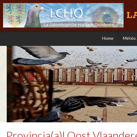
L
Home
Météo 
Provincia(a)l Oost Vlaander