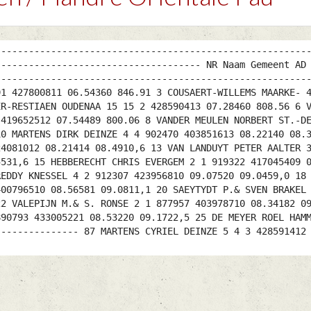
--------------------------------------------------------
------------------------------------- NR Naam Gemeent AD
--------------------------------------------------------
91 427800811 06.54360 846.91 3 COUSAERT-WILLEMS MAARKE- 
ER-RESTIAEN OUDENAA 15 15 2 428590413 07.28460 808.56 6 
 419652512 07.54489 800.06 8 VANDER MEULEN NORBERT ST.-D
10 MARTENS DIRK DEINZE 4 4 902470 403851613 08.22140 08.
24081012 08.21414 08.4910,6 13 VAN LANDUYT PETER AALTER 
5531,6 15 HEBBERECHT CHRIS EVERGEM 2 1 919322 417045409 
REDDY KNESSEL 4 2 912307 423956810 09.07520 09.0459,0 18
400796510 08.56581 09.0811,1 20 SAEYTYDT P.& SVEN BRAKEL
22 VALEPIJN M.& S. RONSE 2 1 877957 403978710 08.34182 0
890793 433005221 08.53220 09.1722,5 25 DE MEYER ROEL HAM
--------------- 87 MARTENS CYRIEL DEINZE 5 4 3 428591412