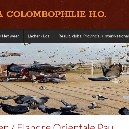
A COLOMBOPHILIE H.O.
/ Het weer
Lâcher / Los
Result. clubs, Provincial, (Inter)National
en / Flandre Orientale Pau