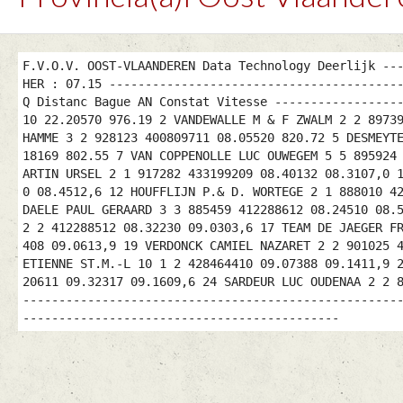
F.V.O.V. OOST-VLAANDEREN Data Technology Deerlijk --
HER : 07.15 ----------------------------------------
Q Distanc Bague AN Constat Vitesse -----------------
10 22.20570 976.19 2 VANDEWALLE M & F ZWALM 2 2 8973
HAMME 3 2 928123 400809711 08.05520 820.72 5 DESMEYT
18169 802.55 7 VAN COPPENOLLE LUC OUWEGEM 5 5 895924
ARTIN URSEL 2 1 917282 433199209 08.40132 08.3107,0 
0 08.4512,6 12 HOUFFLIJN P.& D. WORTEGE 2 1 888010 4
DAELE PAUL GERAARD 3 3 885459 412288612 08.24510 08.
2 2 412288512 08.32230 09.0303,6 17 TEAM DE JAEGER F
408 09.0613,9 19 VERDONCK CAMIEL NAZARET 2 2 901025 
ETIENNE ST.M.-L 10 1 2 428464410 09.07388 09.1411,9 
20611 09.32317 09.1609,6 24 SARDEUR LUC OUDENAA 2 2 
----------------------------------------------------
--------------------------------------------