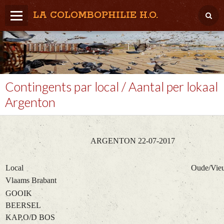
LA COLOMBOPHILIE H.O.
Home
Météo / Het weer
Lâcher / Los
Contingents par local / Aantal per lokaal
Result. clubs, Provincial, (Inter)National
Argenton
RFCB / KBDB
ARGENTON 22-07-2017
Local
Oude/Vie
Vlaams Brabant
GOOIK
BEERSEL
KAP,O/D BOS