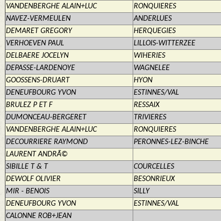
VANDENBERGHE ALAIN+LUC
RONQUIERES
NAVEZ-VERMEULEN
ANDERLUES
DEMARET GREGORY
HERQUEGIES
VERHOEVEN PAUL
LILLOIS-WITTERZEE
DELBAERE JOCELYN
WIHERIES
DEPASSE-LARDENOYE
WAGNELEE
GOOSSENS-DRUART
HYON
DENEUFBOURG YVON
ESTINNES/VAL
BRULEZ P ET F
RESSAIX
DUMONCEAU-BERGERET
TRIVIERES
VANDENBERGHE ALAIN+LUC
RONQUIERES
DECOURRIERE RAYMOND
PERONNES-LEZ-BINCHE
LAURENT ANDRÃ©
SIBILLE T & T
COURCELLES
DEWOLF OLIVIER
BESONRIEUX
MIR - BENOIS
SILLY
DENEUFBOURG YVON
ESTINNES/VAL
CALONNE ROB+JEAN