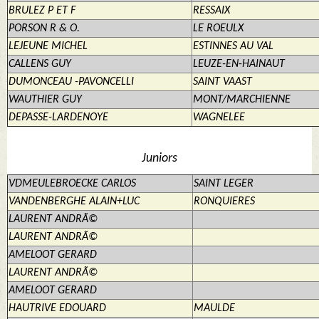
BRULEZ P ET F
RESSAIX
PORSON R & O.
LE ROEULX
LEJEUNE MICHEL
ESTINNES AU VAL
CALLENS GUY
LEUZE-EN-HAINAUT
DUMONCEAU -PAVONCELLI
SAINT VAAST
WAUTHIER GUY
MONT/MARCHIENNE
DEPASSE-LARDENOYE
WAGNELEE
Juniors
VDMEULEBROECKE CARLOS
SAINT LEGER
VANDENBERGHE ALAIN+LUC
RONQUIERES
LAURENT ANDRÃ©
LAURENT ANDRÃ©
AMELOOT GERARD
LAURENT ANDRÃ©
AMELOOT GERARD
HAUTRIVE EDOUARD
MAULDE