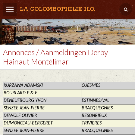
LA COLOMBOPHILIE H.O.
Home
Météo / Het weer
Lâcher / Los
Annonces / Aanmeldingen Derby
Hainaut Montélimar
Result. clubs, Provincial, (Inter)National
RFCB / KBDB
KURZAWA ADAMSKI
CUESMES
BOURLARD P & F
DENEUFBOURG YVON
ESTINNES/VAL
SENZEE JEAN-PIERRE
BRACQUEGNIES
DEWOLF OLIVIER
BESONRIEUX
DUMONCEAU-BERGERET
TRIVIERES
SENZEE JEAN-PIERRE
BRACQUEGNIES