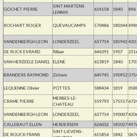
SINT MARTENS
GOCHET PIERRE
614158
1840
896
LENNIK
ROCHART ROGER
QUEVAUCAMPS
570486
180344
498
VANDENBERGH LEON
LONDERZEEL
637714
185942
420
DE RIJCK EVRARD
Rillaar
646391
1907
251
VAN HERZEELE DANIEL
ELENE
613819
1840
170
BRANDERS RAYMOND
Zichem
649745
190952
375
LEQUENNE Olivier
POTTES
588434
1819
058
MERBES-LE-
CRAME PIERRE
559793
175517
672
CHATEAU
VANDENBERGH LEON
LONDERZEEL
637714
190007
420
CALLEBAUT ELLEN
HERDERSEM
626032
185027
497
SINT-LIEVENS-
DE ROUCK FRANS
615856
1842
067