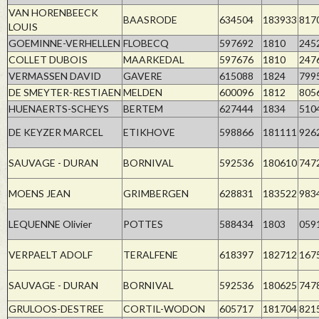
VAN HORENBEECK
BAASRODE
634504
183933
817
LOUIS
GOEMINNE-VERHELLEN
FLOBECQ
597692
1810
245
COLLET DUBOIS
MAARKEDAL
597676
1810
247
VERMASSEN DAVID
GAVERE
615088
1824
799
DE SMEYTER-RESTIAEN
MELDEN
600096
1812
805
HUENAERTS-SCHEYS
BERTEM
627444
1834
510
DE KEYZER MARCEL
ETIKHOVE
598866
181111
926
SAUVAGE - DURAN
BORNIVAL
592536
180610
747
MOENS JEAN
GRIMBERGEN
628831
183522
983
LEQUENNE Olivier
POTTES
588434
1803
059
VERPAELT ADOLF
TERALFENE
618397
182712
167
SAUVAGE - DURAN
BORNIVAL
592536
180625
747
GRULOOS-DESTREE
CORTIL-WODON
605717
181704
821