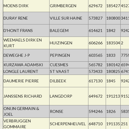
MOENS DIRK
GRIMBERGEN
629672
185427
452
DURAY RENE
VILLE SUR HAINE
573827
180800
341
D'HONT FRANS
BALEGEM
614621
1842
924
WEEMAELS DIRK EN
HUIZINGEN
606266
183504
2
KURT
DEWEGHE J-P
PEPINGEN
603565
1833
775
KURZAWA ADAMSKI
CUESMES
565782
180142
659
LONGLE LAURENT
ST VAAST
573433
180825
674
DAUMERIE PIERRE
DILBEEK
617130
1845
924
JANSSENS RICHARD
LANGDORP
649672
191213
915
ONIJN GERMAIN &
RONSE
594246
1826
583
JOEL
VERBRUGGEN
SCHERPENHEUVEL
648710
191135
251
GOMMAIRE