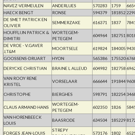
NAVEZ-VERMEULEN
ANDERLUES
570283
1759
665
HAECK BENGT
RONSE
594379
181852
229
DE SMET PATRICK EN
SEMMERZAKE
616371
1837
784
OLIVIER
HOUFFLIJN PATRICK &
WORTEGEM-
604964
182751
801
DIMITRI
PETEGEM
DE VROE - V.GAVER
MOORTSELE
619824
184005
943
J,T&M
GOOSSENS-DRUART
HYON
565386
175520
676
DERYCKE CHRISTIAN
BRAINE L ALLEUD
604982
182758
696
VAN ROOY RENE
VORSELAAR
666644
191844
960
KRISTEL
CHRISTOPHE
BIERGHES
598791
182254
346
WORTEGEM-
CLAUS ARMAND HANS
602350
1826
584
PETEGEM
VAN HORENBEECK
BAASRODE
634504
185229
817
LOUIS
STREPY
FORGES JEAN-LOUIS
573176
1802
652