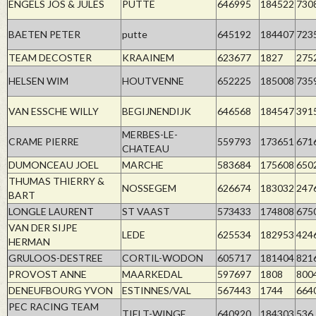
ENGELS JOS & JULES
PUTTE
646995
184522
730
BAETEN PETER
putte
645192
184407
723
TEAM DECOSTER
KRAAINEM
623677
1827
275
HELSEN WIM
HOUTVENNE
652225
185008
735
VAN ESSCHE WILLY
BEGIJNENDIJK
646568
184547
391
MERBES-LE-
CRAME PIERRE
559793
173651
671
CHATEAU
DUMONCEAU JOEL
MARCHE
583684
175608
650
THUMAS THIERRY &
NOSSEGEM
626674
183032
247
BART
LONGLE LAURENT
ST VAAST
573433
174808
675
VAN DER SIJPE
LEDE
625534
182953
424
HERMAN
GRULOOS-DESTREE
CORTIL-WODON
605717
181404
821
PROVOST ANNE
MAARKEDAL
597697
1808
800
DENEUFBOURG YVON
ESTINNES/VAL
567443
1744
664
PEC RACING TEAM
TIELT-WINGE
640920
184303
536