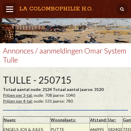
LA COLOMBOPHILIE H.O.
Home
Météo / Het weer
Lâcher / Los
Annonces / aanmeldingen Omar System
Tulle
Result. clubs, Provincial, (Inter)National
RFCB / KBDB
TULLE - 250715
Totaal aantal oude: 2124 Totaal aantal jaarse: 3120
Prijzen per 3-tal:
oude: 708 jaarse: 1040
Prijzen per 4-tal:
oude: 531 jaarse: 780
Naam:
Woonplaats:
Afstand:
Uur:
Gum
ENGELS JOS & JULES
PUTTE
646995
182403
731