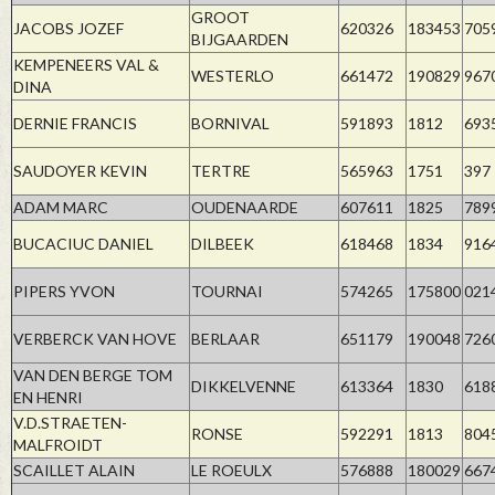
GROOT
JACOBS JOZEF
620326
183453
705
BIJGAARDEN
KEMPENEERS VAL &
WESTERLO
661472
190829
967
DINA
DERNIE FRANCIS
BORNIVAL
591893
1812
693
SAUDOYER KEVIN
TERTRE
565963
1751
397
ADAM MARC
OUDENAARDE
607611
1825
789
BUCACIUC DANIEL
DILBEEK
618468
1834
916
PIPERS YVON
TOURNAI
574265
175800
021
VERBERCK VAN HOVE
BERLAAR
651179
190048
726
VAN DEN BERGE TOM
DIKKELVENNE
613364
1830
618
EN HENRI
V.D.STRAETEN-
RONSE
592291
1813
804
MALFROIDT
SCAILLET ALAIN
LE ROEULX
576888
180029
667