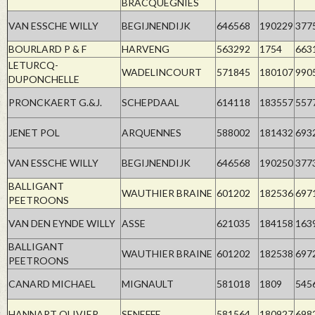
BRACQUEGNIES
VAN ESSCHE WILLY
BEGIJNENDIJK
646568
190229
377
BOURLARD P & F
HARVENG
563292
1754
663
LETURCQ-
WADELINCOURT
571845
180107
990
DUPONCHELLE
PRONCKAERT G.&J.
SCHEPDAAL
614118
183557
557
JENET POL
ARQUENNES
588002
181432
693
VAN ESSCHE WILLY
BEGIJNENDIJK
646568
190250
377
BALLIGANT
WAUTHIER BRAINE
601202
182536
697
PEETROONS
VAN DEN EYNDE WILLY
ASSE
621035
184158
163
BALLIGANT
WAUTHIER BRAINE
601202
182538
697
PEETROONS
CANARD MICHAEL
MIGNAULT
581018
1809
545
HANNART OLIVIER
SENEFFE
581564
180927
698