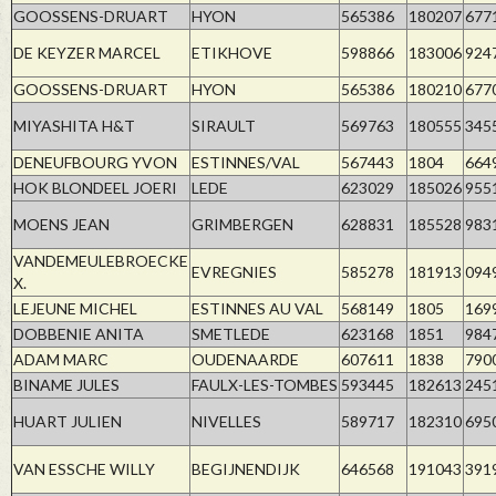
GOOSSENS-DRUART
HYON
565386
180207
677
DE KEYZER MARCEL
ETIKHOVE
598866
183006
924
GOOSSENS-DRUART
HYON
565386
180210
677
MIYASHITA H&T
SIRAULT
569763
180555
345
DENEUFBOURG YVON
ESTINNES/VAL
567443
1804
664
HOK BLONDEEL JOERI
LEDE
623029
185026
955
MOENS JEAN
GRIMBERGEN
628831
185528
983
VANDEMEULEBROECKE
EVREGNIES
585278
181913
094
X.
LEJEUNE MICHEL
ESTINNES AU VAL
568149
1805
169
DOBBENIE ANITA
SMETLEDE
623168
1851
984
ADAM MARC
OUDENAARDE
607611
1838
790
BINAME JULES
FAULX-LES-TOMBES
593445
182613
245
HUART JULIEN
NIVELLES
589717
182310
695
VAN ESSCHE WILLY
BEGIJNENDIJK
646568
191043
391