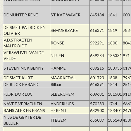
DE MUNTER RENE
ST KAT WAVER
645134
1841
000
DE SMET PATRICK EN
SEMMERZAKE
616371
1819
783
OLIVIER
V.D.STRAETEN-
RONSE
592291
1800
804
MALFROIDT
VERSWIJVEL-VAN DE
NIJLEN
659284
185331
971
VELDE
STEVENINCK BENNY
HAMME
639215
183735
019
DE SMET KURT
MAARKEDAL
601723
1808
796
DE RIJCK EVRARD
Rillaar
646391
1844
251
FLORIDOR LUC
SLBERCHEM
609631
181501
911
NAVEZ-VERMEULEN
ANDERLUES
570283
1744
666
RANS ALEX EN FRANS
HERENT
632900
183404
247
NIJS DE GEYTER DE
ITEGEM
655087
185148
450
BELDER