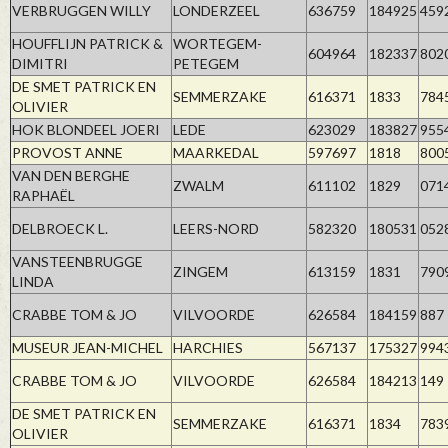
VERBRUGGEN WILLY
LONDERZEEL
636759
184925
459
HOUFFLIJN PATRICK &
WORTEGEM-
604964
182337
802
DIMITRI
PETEGEM
DE SMET PATRICK EN
SEMMERZAKE
616371
1833
784
OLIVIER
HOK BLONDEEL JOERI
LEDE
623029
183827
955
PROVOST ANNE
MAARKEDAL
597697
1818
800
VAN DEN BERGHE
ZWALM
611102
1829
071
RAPHAËL
DELBROECK L.
LEERS-NORD
582320
180531
052
VANSTEENBRUGGE
ZINGEM
613159
1831
790
LINDA
CRABBE TOM & JO
VILVOORDE
626584
184159
887
MUSEUR JEAN-MICHEL
HARCHIES
567137
175327
994
CRABBE TOM & JO
VILVOORDE
626584
184213
149
DE SMET PATRICK EN
SEMMERZAKE
616371
1834
783
OLIVIER