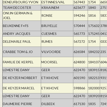
DENEUFBOURG YVON
ESTINNES/VAL
567443
1754
665
TEAM DECOSTER
KRAAINEM
623677
1840
275
ONIJN GERMAIN &
RONSE
594246
1816
583
JOEL
BEUKENNE F+FS
BRUYELLE
570444
175632
378
ANDRY JACQUES
CUESMES
565773
175245
041
DELEMARLE PAUL
RUMES
567272
1754
033
CRABBE TOM & JO
VILVOORDE
626584
184232
235
FAMILIE DE KERPEL
MOORSEL
624800
184107
604
LEMESTRE DANY
GEER
622470
183915
818
DE KEYZER NORBERT
ETIKHOVE
601590
182213
931
DE KEYZER MARCEL
ETIKHOVE
598866
182000
925
LEMESTRE DANY
GEER
622470
183920
815
DAUMERIE PIERRE
DILBEEK
617130
1835
724