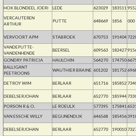
HOK BLONDEEL JOERI
LEDE
623029
183511
955
VERCAUTEREN
PUTTE
648669
1856
000
ARTHUR
VERVOORT APM
STABROEK
670753
191404
722
VANDEPUTTE-
BEERSEL
609563
182427
915
VANDENHENDE
GONDRY PATRICIA
HAULCHIN
564270
174750
667
BALLIGANT
WAUTHIER BRAINE
601202
181752
696
PEETROONS
DETROY WIM
BERLAAR
651716
185852
734
DEBELSERJOHAN
BERLAAR
652770
185944
733
PORSON R & O.
LE ROEULX
577395
175841
653
VAN ESSCHE WILLY
BEGIJNENDIJK
646568
185456
391
DEBELSERJOHAN
BERLAAR
652770
190010
732