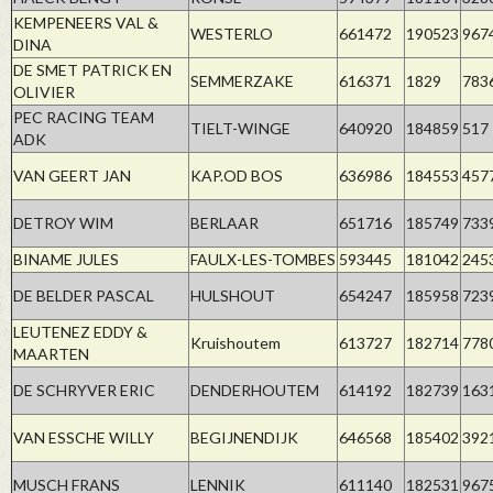
KEMPENEERS VAL &
WESTERLO
661472
190523
967
DINA
DE SMET PATRICK EN
SEMMERZAKE
616371
1829
783
OLIVIER
PEC RACING TEAM
TIELT-WINGE
640920
184859
517
ADK
VAN GEERT JAN
KAP.OD BOS
636986
184553
457
DETROY WIM
BERLAAR
651716
185749
733
BINAME JULES
FAULX-LES-TOMBES
593445
181042
245
DE BELDER PASCAL
HULSHOUT
654247
185958
723
LEUTENEZ EDDY &
Kruishoutem
613727
182714
778
MAARTEN
DE SCHRYVER ERIC
DENDERHOUTEM
614192
182739
163
VAN ESSCHE WILLY
BEGIJNENDIJK
646568
185402
392
MUSCH FRANS
LENNIK
611140
182531
967