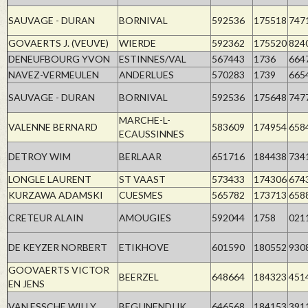
SAUVAGE - DURAN
BORNIVAL
592536
175518
747
GOVAERTS J. (VEUVE)
WIERDE
592362
175520
824
DENEUFBOURG YVON
ESTINNES/VAL
567443
1736
664
NAVEZ-VERMEULEN
ANDERLUES
570283
1739
665
SAUVAGE - DURAN
BORNIVAL
592536
175648
747
MARCHE-L-
VALENNE BERNARD
583609
174954
658
ECAUSSINNES
DETROY WIM
BERLAAR
651716
184438
734
LONGLE LAURENT
ST VAAST
573433
174306
674
KURZAWA ADAMSKI
CUESMES
565782
173713
658
CRETEUR ALAIN
AMOUGIES
592044
1758
021
DE KEYZER NORBERT
ETIKHOVE
601590
180552
930
GOOVAERTS VICTOR
BEERZEL
648664
184323
451
EN JENS
VAN ESSCHE WILLY
BEGIJNENDIJK
646568
184153
391