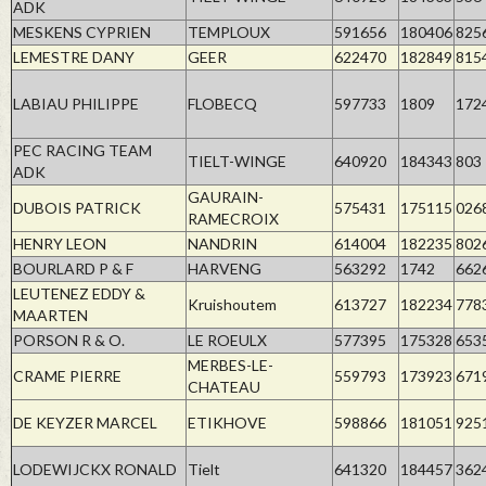
ADK
MESKENS CYPRIEN
TEMPLOUX
591656
180406
825
LEMESTRE DANY
GEER
622470
182849
815
LABIAU PHILIPPE
FLOBECQ
597733
1809
172
PEC RACING TEAM
TIELT-WINGE
640920
184343
803
ADK
GAURAIN-
DUBOIS PATRICK
575431
175115
026
RAMECROIX
HENRY LEON
NANDRIN
614004
182235
802
BOURLARD P & F
HARVENG
563292
1742
662
LEUTENEZ EDDY &
Kruishoutem
613727
182234
778
MAARTEN
PORSON R & O.
LE ROEULX
577395
175328
653
MERBES-LE-
CRAME PIERRE
559793
173923
671
CHATEAU
DE KEYZER MARCEL
ETIKHOVE
598866
181051
925
LODEWIJCKX RONALD
Tielt
641320
184457
362