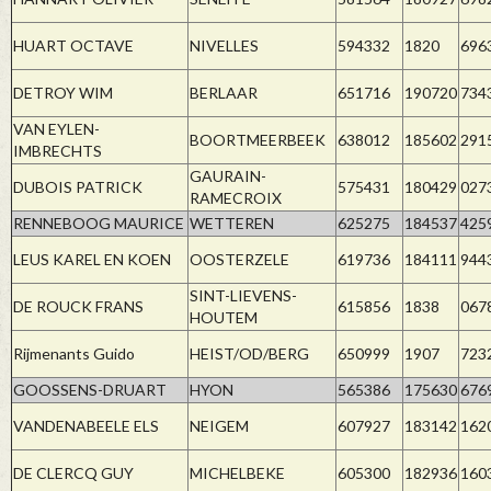
HUART OCTAVE
NIVELLES
594332
1820
696
DETROY WIM
BERLAAR
651716
190720
734
VAN EYLEN-
BOORTMEERBEEK
638012
185602
291
IMBRECHTS
GAURAIN-
DUBOIS PATRICK
575431
180429
027
RAMECROIX
RENNEBOOG MAURICE
WETTEREN
625275
184537
425
LEUS KAREL EN KOEN
OOSTERZELE
619736
184111
944
SINT-LIEVENS-
DE ROUCK FRANS
615856
1838
067
HOUTEM
Rijmenants Guido
HEIST/OD/BERG
650999
1907
723
GOOSSENS-DRUART
HYON
565386
175630
676
VANDENABEELE ELS
NEIGEM
607927
183142
162
DE CLERCQ GUY
MICHELBEKE
605300
182936
160