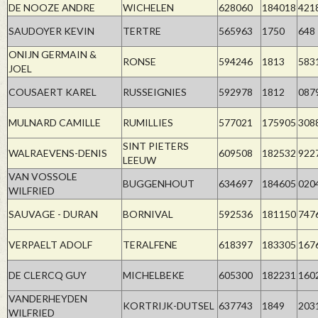
DE NOOZE ANDRE
WICHELEN
628060
184018
421
SAUDOYER KEVIN
TERTRE
565963
1750
648
ONIJN GERMAIN &
RONSE
594246
1813
583
JOEL
COUSAERT KAREL
RUSSEIGNIES
592978
1812
087
MULNARD CAMILLE
RUMILLIES
577021
175905
308
SINT PIETERS
WALRAEVENS-DENIS
609508
182532
922
LEEUW
VAN VOSSOLE
BUGGENHOUT
634697
184605
020
WILFRIED
SAUVAGE - DURAN
BORNIVAL
592536
181150
747
VERPAELT ADOLF
TERALFENE
618397
183305
167
DE CLERCQ GUY
MICHELBEKE
605300
182231
160
VANDERHEYDEN
KORTRIJK-DUTSEL
637743
1849
203
WILFRIED