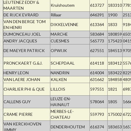
LEUTENEZ EDDY &
Kruishoutem
613727
183310
778
MAARTEN
DE RIJCK EVRARD
Rillaar
646391
1900
251
VAN DEN BERGE TOM
DIKKELVENNE
613364
1833
918
EN HENRI
DUMONCEAU JOEL
MARCHE
583684
180859
650
ANDRY JACQUES
CUESMES
565773
175423
041
DE MAEYER PATRICK
OPWIJK
627551
184513
970
PRONCKAERT G.&J.
SCHEPDAAL
614118
183412
557
HENRY LEON
NANDRIN
614004
183422
822
VAN LAERE JOHAN
KALKEN
631662
184858
480
CHARLIER PHI & QUE
LILLOIS
597551
1821
698
LEUZE-EN-
CALLENS GUY
578064
1805
166
HAINAUT
MERBES-LE-
CRAME PIERRE
559793
175002
672
CHATEAU
VAN KERCKHOVEN
DENDERHOUTEM
616374
183653
165
JIMMY