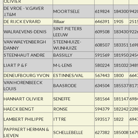
OLIVIER
DE VROE - V.GAVER
MOORTSELE
619824
184300
942
J,T&M
DE RIJCK EVRARD
Rillaar
646391
1905
251
SINT PIETERS
WALRAEVENS-DENIS
609508
183430
922
LEEUW
VAN WAEYENBERGH
STEENHUIZE-
608507
183351
169
DANNY
WIJNHUIZE
STEENHAUT ANDRE
BASSILLY
591569
181950
245
LIART P & F
M-L-LENS
580224
181032
348
DENEUFBOURG YVON
ESTINNES/VAL
567443
1800
664
VAN HORENBEECK
BAASRODE
634504
185537
817
LOUIS
HANNART OLIVIER
SENEFFE
581564
181147
698
HAECK BENGT
RONSE
594379
182242
228
LAMBERT PHILIPPE
ITTRE
593517
1822
694
PAPPAERT HERMAN &
SCHELLEBELLE
627382
185008
167
LIEVEN