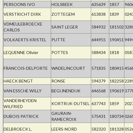
PERSOONS IVO
HOLSBEEK
635639
1857
960
VERSTRICHT DIRK
ZOTTEGEM
613838
1839
024
VDMEULEBROECKE
SAINT LEGER
584932
181502
328
CARLOS
VOLKAERTS KRISTEL
PUTTE
644955
190451
949
LEQUENNE Olivier
POTTES
588434
1818
058
FRANCOIS-DELPORTE
WADELINCOURT
571835
180415
456
HAECK BENGT
RONSE
594379
182258
228
VAN ESSCHE WILLY
BEGIJNENDIJK
646568
190619
377
VANDERHEYDEN
KORTRIJK-DUTSEL
637743
1859
202
WILFRIED
GAURAIN-
DUBOIS PATRICK
575431
180734
026
RAMECROIX
DELBROECK L.
LEERS-NORD
582320
181328
052