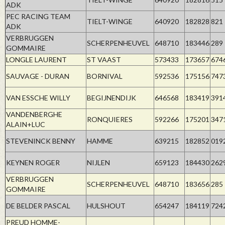
ADK
PEC RACING TEAM
TIELT-WINGE
640920
182828
821
ADK
VERBRUGGEN
SCHERPENHEUVEL
648710
183446
289
GOMMAIRE
LONGLE LAURENT
ST VAAST
573433
173657
674
SAUVAGE - DURAN
BORNIVAL
592536
175156
747
VAN ESSCHE WILLY
BEGIJNENDIJK
646568
183419
391
VANDENBERGHE
RONQUIERES
592266
175201
347
ALAIN+LUC
STEVENINCK BENNY
HAMME
639215
182852
019
KEYNEN ROGER
NIJLEN
659123
184430
262
VERBRUGGEN
SCHERPENHEUVEL
648710
183656
285
GOMMAIRE
DE BELDER PASCAL
HULSHOUT
654247
184119
724
PREUD HOMME-