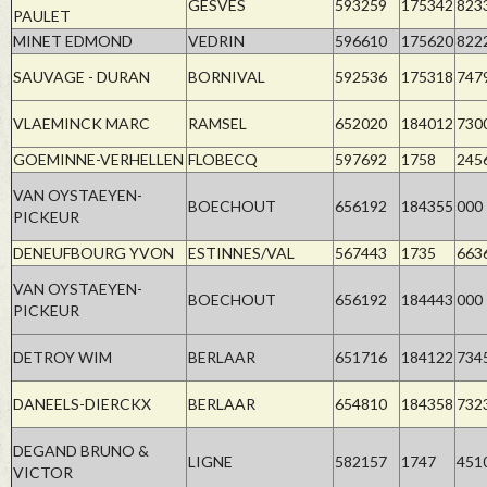
GESVES
593259
175342
823
PAULET
MINET EDMOND
VEDRIN
596610
175620
822
SAUVAGE - DURAN
BORNIVAL
592536
175318
747
VLAEMINCK MARC
RAMSEL
652020
184012
730
GOEMINNE-VERHELLEN
FLOBECQ
597692
1758
245
VAN OYSTAEYEN-
BOECHOUT
656192
184355
000
PICKEUR
DENEUFBOURG YVON
ESTINNES/VAL
567443
1735
663
VAN OYSTAEYEN-
BOECHOUT
656192
184443
000
PICKEUR
DETROY WIM
BERLAAR
651716
184122
734
DANEELS-DIERCKX
BERLAAR
654810
184358
732
DEGAND BRUNO &
LIGNE
582157
1747
451
VICTOR