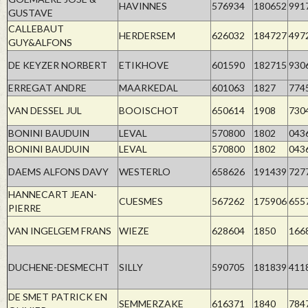
HAVINNES
576934
180652
991
GUSTAVE
CALLEBAUT
HERDERSEM
626032
184727
497
GUY&ALFONS
DE KEYZER NORBERT
ETIKHOVE
601590
182715
930
ERREGAT ANDRE
MAARKEDAL
601063
1827
774
VAN DESSEL JUL
BOOISCHOT
650614
1908
730
BONINI BAUDUIN
LEVAL
570800
1802
043
BONINI BAUDUIN
LEVAL
570800
1802
043
DAEMS ALFONS DAVY
WESTERLO
658626
191439
727
HANNECART JEAN-
CUESMES
567262
175906
655
PIERRE
VAN INGELGEM FRANS
WIEZE
628604
1850
166
DUCHENE-DESMECHT
SILLY
590705
181839
411
DE SMET PATRICK EN
SEMMERZAKE
616371
1840
784