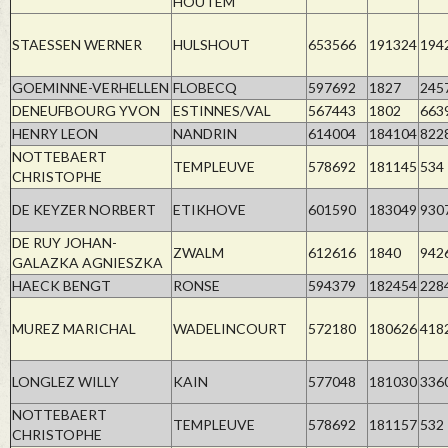
HOUTEM
STAESSEN WERNER
HULSHOUT
653566
191324
194
GOEMINNE-VERHELLEN
FLOBECQ
597692
1827
245
DENEUFBOURG YVON
ESTINNES/VAL
567443
1802
663
HENRY LEON
NANDRIN
614004
184104
822
NOTTEBAERT
TEMPLEUVE
578692
181145
534
CHRISTOPHE
DE KEYZER NORBERT
ETIKHOVE
601590
183049
930
DE RUY JOHAN-
ZWALM
612616
1840
942
GALAZKA AGNIESZKA
HAECK BENGT
RONSE
594379
182454
228
MUREZ MARICHAL
WADELINCOURT
572180
180626
418
LONGLEZ WILLY
KAIN
577048
181030
336
NOTTEBAERT
TEMPLEUVE
578692
181157
532
CHRISTOPHE