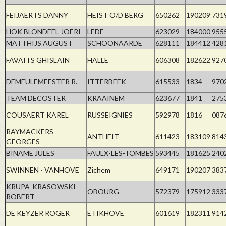
FEIJAERTS DANNY
HEIST O/D BERG
650262
190209
731
HOK BLONDEEL JOERI
LEDE
623029
184000
955
MATTHIJS AUGUST
SCHOONAARDE
628111
184412
428
FAVAITS GHISLAIN
HALLE
606308
182622
927
DEMEULEMEESTER R.
ITTERBEEK
615533
1834
970
TEAM DECOSTER
KRAAINEM
623677
1841
275
COUSAERT KAREL
RUSSEIGNIES
592978
1816
087
RAYMACKERS
ANTHEIT
611423
183109
814
GEORGES
BINAME JULES
FAULX-LES-TOMBES
593445
181625
240
SWINNEN - VANHOVE
Zichem
649171
190207
383
KRUPA-KRASOWSKI
OBOURG
572379
175912
333
ROBERT
DE KEYZER ROGER
ETIKHOVE
601619
182311
914