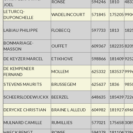
RONSE
594246
1810
483
JOEL
LETURCQ-
WADELINCOURT
571845
175205
990
DUPONCHELLE
LABIAU PHILIPPE
FLOBECQ
597733
1813
182
BONMARIAGE-
OUFFET
609367
182235
820
MASSON
DE KEYZER MARCEL
ETIKHOVE
598866
181409
925
DE KEMPENEER
MOLLEM
625332
183537
999
FERNAND
STEVENS MAURITS
BRUSSEGEM
625637
1836
985
SCHEERSLODEWIJCKX
BEERZEL
648635
185439
722
DERYCKE CHRISTIAN
BRAINE L ALLEUD
604982
181927
696
MULNARD CAMILLE
RUMILLIES
577021
175658
308
HAECK BENGT
RONSE
594379
181104
328