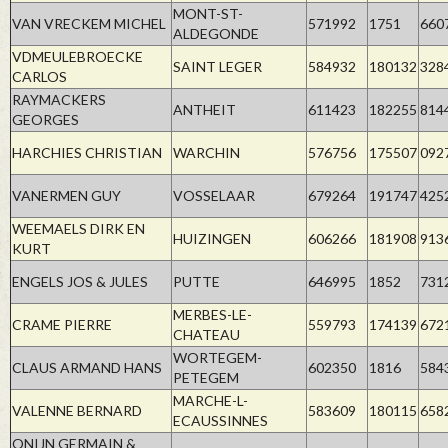
MONT-ST-
VAN VRECKEM MICHEL
571992
1751
660
ALDEGONDE
VDMEULEBROECKE
SAINT LEGER
584932
180132
328
CARLOS
RAYMACKERS
ANTHEIT
611423
182255
814
GEORGES
HARCHIES CHRISTIAN
WARCHIN
576756
175507
092
VANERMEN GUY
VOSSELAAR
679264
191747
425
WEEMAELS DIRK EN
HUIZINGEN
606266
181908
913
KURT
ENGELS JOS & JULES
PUTTE
646995
1852
731
MERBES-LE-
CRAME PIERRE
559793
174139
672
CHATEAU
WORTEGEM-
CLAUS ARMAND HANS
602350
1816
584
PETEGEM
MARCHE-L-
VALENNE BERNARD
583609
180115
658
ECAUSSINNES
ONIJN GERMAIN &