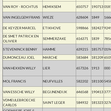
VAN ROY - ROCHTUS
HEMIKSEM
650757
190713
018
VAN INGELGEM FRANS
WIEZE
628604
1849
166
DE KEYZER MARCEL
ETIKHOVE
598866
182427
924
DE SMET PATRICK EN
SEMMERZAKE
616371
1839
785
OLIVIER
STEVENINCK BENNY
HAMME
639215
185757
019
DUMONCEAU JOEL
MARCHE
583684
181209
650
VAN HEKKEN WILLY
LIER
657326
1913
000
MOL FRANCIS
NEUFVILLES
582202
181100
545
VAN ESSCHE WILLY
BEGIJNENDIJK
646568
190413
377
VDMEULEBROECKE
SAINT LEGER
584932
181323
327
CARLOS
GOEMAERE JOSE &