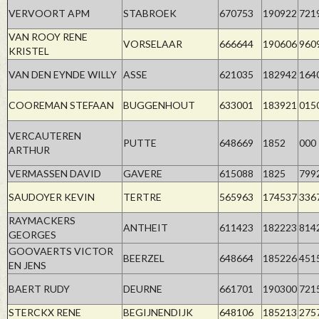
VERVOORT APM
STABROEK
670753
190922
721
VAN ROOY RENE
VORSELAAR
666644
190606
960
KRISTEL
VAN DEN EYNDE WILLY
ASSE
621035
182942
164
COOREMAN STEFAAN
BUGGENHOUT
633001
183921
015
VERCAUTEREN
PUTTE
648669
1852
000
ARTHUR
VERMASSEN DAVID
GAVERE
615088
1825
799
SAUDOYER KEVIN
TERTRE
565963
174537
336
RAYMACKERS
ANTHEIT
611423
182223
814
GEORGES
GOOVAERTS VICTOR
BEERZEL
648664
185226
451
EN JENS
BAERT RUDY
DEURNE
661701
190300
721
STERCKX RENE
BEGIJNENDIJK
648106
185213
275