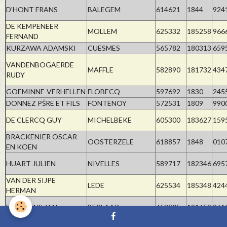
D'HONT FRANS
BALEGEM
614621
1844
924
DE KEMPENEER
MOLLEM
625332
185258
966
FERNAND
KURZAWA ADAMSKI
CUESMES
565782
180313
659
VANDENBOGAERDE
MAFFLE
582890
181732
434
RUDY
GOEMINNE-VERHELLEN
FLOBECQ
597692
1830
245
DONNEZ PŠRE ET FILS
FONTENOY
572531
1809
990
DE CLERCQ GUY
MICHELBEKE
605300
183627
159
BRACKENIER OSCAR
OOSTERZELE
618857
1848
010
EN KOEN
HUART JULIEN
NIVELLES
589717
182346
695
VAN DER SIJPE
LEDE
625534
185348
424
HERMAN
ENNEKENS JAN
BERLAAR
653205
191659
961