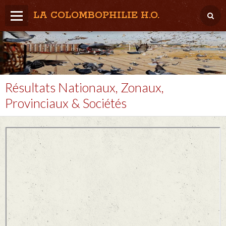
LA COLOMBOPHILIE H.O.
Home
Météo / Het weer
Lâcher / Los
Résultats Nationaux, Zonaux,
Provinciaux & Sociétés
Result. clubs, Provincial, (Inter)National
RFCB / KBDB