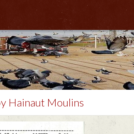
/ Het weer
Lâcher / Los
Result. clubs, Provincial, (Inter)National
y Hainaut Moulins