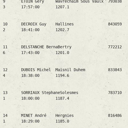
9 ETUIN Géry Wavrechaim Sous Vaulx 793038
3 17:57:00 1207.1
10 DECROIX Guy Hallines 843059
2 18:41:00 1202.7
11 DELSTANCHE BernaBertry 772212
6 17:43:00 1201.0
12 DUBOIS Michel Maisnil Duhem 833843
4 18:38:00 1194.6
13 SORRIAUX StephaneSolesmes 783710
1 18:00:00 1187.4
14 MINET André Hergnies 816486
1 18:29:00 1185.0