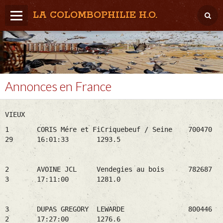
LA COLOMBOPHILIE H.O.
Home
Météo / Het weer
Lâcher / Los
Annonces en France
Result. clubs, Provincial, (Inter)National
VIEUX
RFCB / KBDB
1 CORIS Mére et FiCriquebeuf / Seine 700470
29 16:01:33 1293.5
2 AVOINE JCL Vendegies au bois 782687
3 17:11:00 1281.0
3 DUPAS GREGORY LEWARDE 800446
2 17:27:00 1276.6