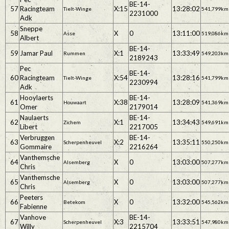
BE-14-
57
Racingteam
X:15
13:28:02
Tielt-Winge
541,799km
2231000
Adk
Sneppe
58
X
0
13:11:00
Asse
519,086km
Albert
BE-14-
59
Jamar Paul
X:1
13:33:49
Rummen
549,203km
2189243
Pec
BE-14-
60
Racingteam
X:54
13:28:16
Tielt-Winge
541,799km
2230994
Adk
Hooylaerts
BE-14-
61
X:38
13:28:09
Houwaart
541,369km
Omer
2179014
Naulaerts
BE-14-
62
X:1
13:34:43
Zichem
549,691km
Libert
2217005
Verbruggen
BE-14-
63
X:2
13:35:11
Scherpenheuvel
550,250km
Gommaire
2216264
Vanthemsche
64
X
0
13:03:00
Alsemberg
507,277km
Chris
Vanthemsche
65
X
0
13:03:00
Alsemberg
507,277km
Chris
Peeters
66
X
0
13:32:00
Betekom
545,562km
Fabienne
Vanhove
BE-14-
67
X:3
13:33:51
Scherpenheuvel
547,980km
Willy
2215704