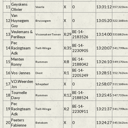
Geyskens
11
X
0
13:31:12
Veerle
557,323km
Olivier
Van
12
Huynegem
X
0
13:05:20
Brussegem
522,168km
Guy
Veulemans &
BE-14-
13
X:29
13:14:00
Vissenaken Tienen
533,882km
Perilleux
2183526
Pec
BE-14-
14
Racingteam
X:35
13:20:07
Tielt-Winge
541,799km
2230905
Adk
Menten
BE-14-
15
X:8
13:26:10
Rummen
549,170km
Ronny
2188042
BE-14-
16
Vos-Jennes
X:1
13:28:51
Diest
552,762km
2205249
V.D.Weerden
17
X
0
12:58:07
Schepdaal
511,168km
Jos
Tournelle
BE-14-
18
X:12
13:25:45
Rummen
547,733km
Davy
2188524
Pec
BE-14-
19
Racingteam
X:2
13:21:37
Tielt-Winge
541,799km
2230911
Adk
Peeters
20
X
0
13:24:27
Betekom
545,562km
Fabienne