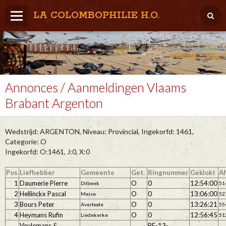
LA COLOMBOPHILIE H.O.
Home
Météo / Het weer
Lâcher / Los
Annonces / Aanmeldingen Vlaams
Brabant Argenton
Result. clubs, Provincial, (Inter)National
RFCB / KBDB
Wedstrijd: ARGENTON, Niveau: Provincial, Ingekorfd: 1461,
Categorie: O
Ingekorfd: O:1461, J:0, X:0
Pos
Liefhebber
Gemeente
Get.
Ringnummer
Geklokt
A
1
Daumerie Pierre
O
0
12:54:00
Dilbeek
51
2
Hellinckx Pascal
O
0
13:06:00
Meise
52
3
Bours Peter
O
0
13:26:21
Averbode
55
4
Heymans Rufin
O
0
12:56:45
Liedekerke
51
Veulemans &
BE-13-