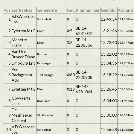
Pos
Liefhebber
Gemeente
Get.
Ringnummer
Geklokt
Afstand
V.D.Weerden
1
X
0
12:49:54
Schepdaal
511,168km
Jos
BE-14-
2
Eyletten M+G
X:5
13:21:46
Diest
553,006km
6281042
Monette
BE-14-
3
X:2
13:22:40
Diest
552,447km
Frank
2205506
Van Den
4
X
0
13:22:02
Ramsel
550,374km
Broeck Diane
5
Limbourg Eric
X
0
13:04:36
Brussegem
524,752km
Pec
BE-14-
6
Racingteam
X:60
13:18:29
Tielt-Winge
541,799km
2230938
Adk
BE-14-
7
Eyletten M+G
X:13
13:26:45
Diest
553,006km
6281044
Goyvaerts
8
X
0
13:04:00
Kraainem
521,947km
Jules
De
9
Mesmaeker
X
0
13:00:00
S.U.Kapelle
516,391km
Clement
V.D.Weerden
10
X
0
12:56:58
Schepdaal
511,168km
Jos