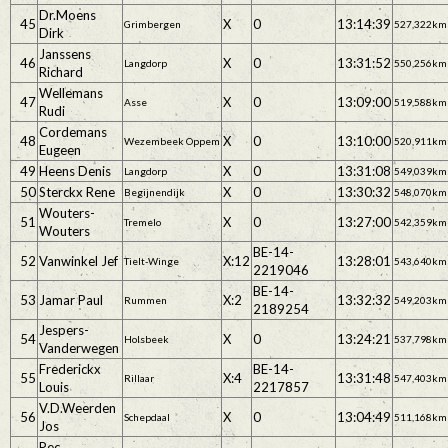
Dr.Moens
45
X
0
13:14:39
Grimbergen
527,322km
Dirk
Janssens
46
X
0
13:31:52
Langdorp
550,256km
Richard
Wellemans
47
X
0
13:09:00
Asse
519,588km
Rudi
Cordemans
48
X
0
13:10:00
Wezembeek Oppem
520,911km
Eugeen
49
Heens Denis
X
0
13:31:08
Langdorp
549,039km
50
Sterckx Rene
X
0
13:30:32
Begijnendijk
548,070km
Wouters-
51
X
0
13:27:00
Tremelo
542,359km
Wouters
BE-14-
52
Vanwinkel Jef
X:12
13:28:01
Tielt-Winge
543,640km
2219046
BE-14-
53
Jamar Paul
X:2
13:32:32
Rummen
549,203km
2189254
Jespers-
54
X
0
13:24:21
Holsbeek
537,798km
Vanderwegen
Frederickx
BE-14-
55
X:4
13:31:48
Rillaar
547,403km
Louis
2217857
V.D.Weerden
56
X
0
13:04:49
Schepdaal
511,168km
Jos
Pec