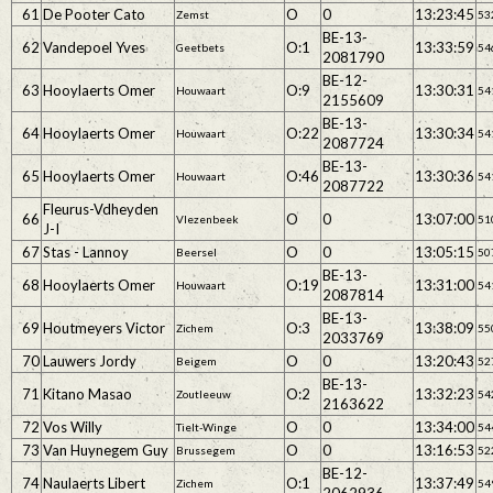
61
De Pooter Cato
O
0
13:23:45
Zemst
53
BE-13-
62
Vandepoel Yves
O:1
13:33:59
Geetbets
54
2081790
BE-12-
63
Hooylaerts Omer
O:9
13:30:31
Houwaart
54
2155609
BE-13-
64
Hooylaerts Omer
O:22
13:30:34
Houwaart
54
2087724
BE-13-
65
Hooylaerts Omer
O:46
13:30:36
Houwaart
54
2087722
Fleurus-Vdheyden
66
O
0
13:07:00
Vlezenbeek
51
J-I
67
Stas - Lannoy
O
0
13:05:15
Beersel
50
BE-13-
68
Hooylaerts Omer
O:19
13:31:00
Houwaart
54
2087814
BE-13-
69
Houtmeyers Victor
O:3
13:38:09
Zichem
55
2033769
70
Lauwers Jordy
O
0
13:20:43
Beigem
52
BE-13-
71
Kitano Masao
O:2
13:32:23
Zoutleeuw
54
2163622
72
Vos Willy
O
0
13:34:00
Tielt-Winge
54
73
Van Huynegem Guy
O
0
13:16:53
Brussegem
52
BE-12-
74
Naulaerts Libert
O:1
13:37:49
Zichem
54