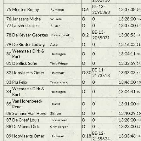
2062936
BE-13-
75
Menten Ronny
O:6
13:37:38
Rummen
54
2090363
76
Janssens Michel
O
0
13:28:00
Wilsele
53
77
Laevers Lucien
O
0
13:37:00
Rillaar
54
BE-13-
78
De Keyser Georges
O:2
13:38:53
Messelbroek
54
2055021
79
De Ridder Ludwig
O
0
13:16:03
Asse
51
Weemaels Dirk &
80
O
0
13:04:11
Huizingen
50
Kurt
81
De Blick Sofie
O
0
13:32:59
Tielt-Winge
54
BE-11-
82
Hooylaerts Omer
O:30
13:33:03
Houwaart
54
2173513
83
Plu Felix
O
0
13:46:00
Tessenderlo
55
Weemaels Dirk &
84
O
0
13:04:41
Huizingen
50
Kurt
Van Horenbeeck
85
O
0
13:31:00
Haacht
53
Rene
86
Swinnen-Van Hove
O
0
13:40:29
Zichem
55
87
De Greef Louis
O
0
13:28:00
Londerzeel
53
88
Dr.Moens Dirk
O
0
13:23:00
Grimbergen
52
BE-12-
89
Hooylaerts Omer
O:18
13:33:46
Houwaart
54
2155624