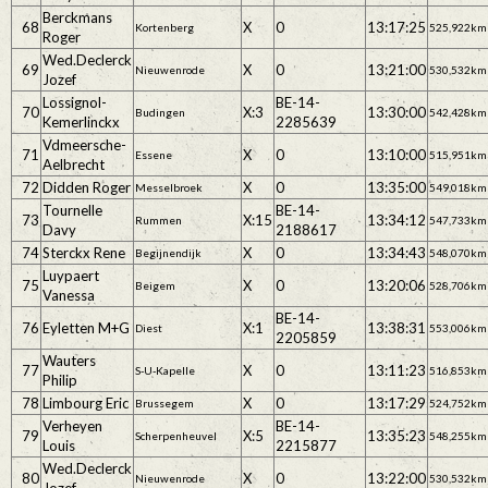
Berckmans
68
X
0
13:17:25
Kortenberg
525,922km
Roger
Wed.Declerck
69
X
0
13:21:00
Nieuwenrode
530,532km
Jozef
Lossignol-
BE-14-
70
X:3
13:30:00
Budingen
542,428km
Kemerlinckx
2285639
Vdmeersche-
71
X
0
13:10:00
Essene
515,951km
Aelbrecht
72
Didden Roger
X
0
13:35:00
Messelbroek
549,018km
Tournelle
BE-14-
73
X:15
13:34:12
Rummen
547,733km
Davy
2188617
74
Sterckx Rene
X
0
13:34:43
Begijnendijk
548,070km
Luypaert
75
X
0
13:20:06
Beigem
528,706km
Vanessa
BE-14-
76
Eyletten M+G
X:1
13:38:31
Diest
553,006km
2205859
Wauters
77
X
0
13:11:23
S-U-Kapelle
516,853km
Philip
78
Limbourg Eric
X
0
13:17:29
Brussegem
524,752km
Verheyen
BE-14-
79
X:5
13:35:23
Scherpenheuvel
548,255km
Louis
2215877
Wed.Declerck
80
X
0
13:22:00
Nieuwenrode
530,532km