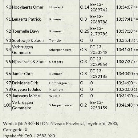
BE-13-
90
Hooylaerts Omer
O:14
13:34:07
Houwaart
54
2089742
BE-12-
91
Lenaerts Patrick
O:3
13:39:41
Rummen
54
2068786
BE-13-
92
Tournelle Davy
O:25
13:39:18
Rummen
54
2179785
93
Soetewije & Zoon
O
0
13:35:43
Tremelo
54
Verbruggen
BE-13-
94
O:5
13:41:31
Scherpenheuvel
55
Gommaire
2053242
BE-13-
95
Nijns Frans & Zoon
O:3
13:37:27
Geetbets
54
2029854
BE-13-
96
Jamar Chris
O:8
13:40:00
Rummen
54
2092185
97
Dr.Moens Dirk
O
0
13:24:00
Grimbergen
52
98
Goyvaerts Jules
O
0
13:20:00
Kraainem
52
99
Janssens Michel
O
0
13:31:00
Wilsele
53
Verbruggen
BE-13-
100
O:2
13:41:48
Scherpenheuvel
55
Gommaire
2053159
Wedstrijd: ARGENTON, Niveau: Provincial, Ingekorfd: 2583,
Categorie: X
Ingekorfd: O:0, J:2583, X:0