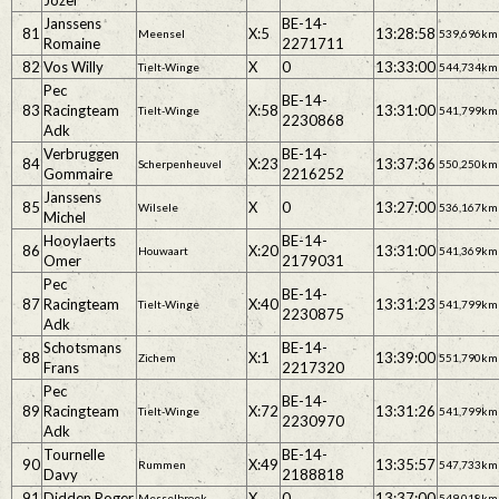
Jozef
Janssens
BE-14-
81
X:5
13:28:58
Meensel
539,696km
Romaine
2271711
82
Vos Willy
X
0
13:33:00
Tielt-Winge
544,734km
Pec
BE-14-
83
Racingteam
X:58
13:31:00
Tielt-Winge
541,799km
2230868
Adk
Verbruggen
BE-14-
84
X:23
13:37:36
Scherpenheuvel
550,250km
Gommaire
2216252
Janssens
85
X
0
13:27:00
Wilsele
536,167km
Michel
Hooylaerts
BE-14-
86
X:20
13:31:00
Houwaart
541,369km
Omer
2179031
Pec
BE-14-
87
Racingteam
X:40
13:31:23
Tielt-Winge
541,799km
2230875
Adk
Schotsmans
BE-14-
88
X:1
13:39:00
Zichem
551,790km
Frans
2217320
Pec
BE-14-
89
Racingteam
X:72
13:31:26
Tielt-Winge
541,799km
2230970
Adk
Tournelle
BE-14-
90
X:49
13:35:57
Rummen
547,733km
Davy
2188818
91
Didden Roger
X
0
13:37:00
Messelbroek
549,018km