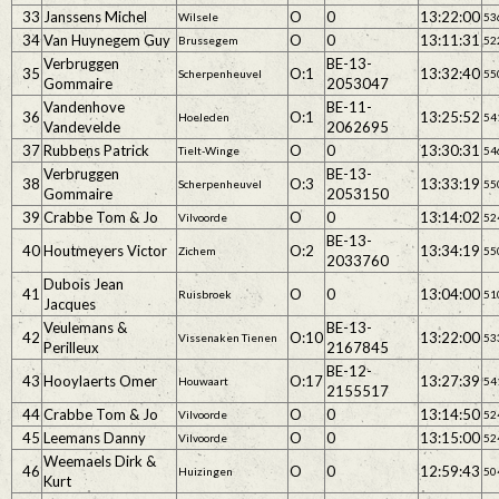
33
Janssens Michel
O
0
13:22:00
Wilsele
53
34
Van Huynegem Guy
O
0
13:11:31
Brussegem
52
Verbruggen
BE-13-
35
O:1
13:32:40
Scherpenheuvel
55
Gommaire
2053047
Vandenhove
BE-11-
36
O:1
13:25:52
Hoeleden
54
Vandevelde
2062695
37
Rubbens Patrick
O
0
13:30:31
Tielt-Winge
54
Verbruggen
BE-13-
38
O:3
13:33:19
Scherpenheuvel
55
Gommaire
2053150
39
Crabbe Tom & Jo
O
0
13:14:02
Vilvoorde
52
BE-13-
40
Houtmeyers Victor
O:2
13:34:19
Zichem
55
2033760
Dubois Jean
41
O
0
13:04:00
Ruisbroek
51
Jacques
Veulemans &
BE-13-
42
O:10
13:22:00
Vissenaken Tienen
53
Perilleux
2167845
BE-12-
43
Hooylaerts Omer
O:17
13:27:39
Houwaart
54
2155517
44
Crabbe Tom & Jo
O
0
13:14:50
Vilvoorde
52
45
Leemans Danny
O
0
13:15:00
Vilvoorde
52
Weemaels Dirk &
46
O
0
12:59:43
Huizingen
50
Kurt