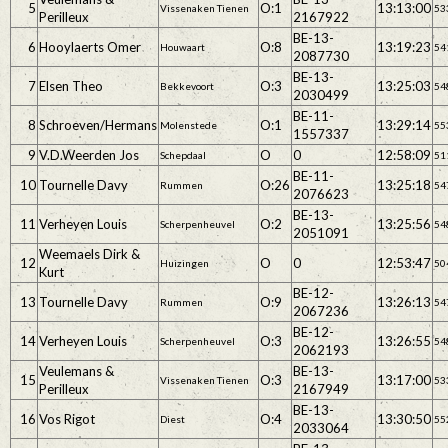
5
O:1
13:13:00
Vissenaken Tienen
53
Perilleux
2167922
BE-13-
6
Hooylaerts Omer
O:8
13:19:23
Houwaart
54
2087730
BE-13-
7
Elsen Theo
O:3
13:25:03
Bekkevoort
54
2030499
BE-11-
8
Schroeven/Hermans
O:1
13:29:14
Molenstede
55
1557337
9
V.D.Weerden Jos
O
0
12:58:09
Schepdaal
51
BE-11-
10
Tournelle Davy
O:26
13:25:18
Rummen
54
2076623
BE-13-
11
Verheyen Louis
O:2
13:25:56
Scherpenheuvel
54
2051091
Weemaels Dirk &
12
O
0
12:53:47
Huizingen
50
Kurt
BE-12-
13
Tournelle Davy
O:9
13:26:13
Rummen
54
2067236
BE-12-
14
Verheyen Louis
O:3
13:26:55
Scherpenheuvel
54
2062193
Veulemans &
BE-13-
15
O:3
13:17:00
Vissenaken Tienen
53
Perilleux
2167949
BE-13-
16
Vos Rigot
O:4
13:30:50
Diest
55
2033064