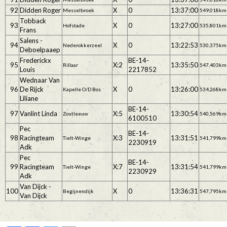
92
Didden Roger
X
0
13:37:00
Messelbroek
549,018km
Tobback
93
X
0
13:27:00
Hofstade
535,801km
Frans
Salens -
94
X
0
13:22:53
Nederokkerzeel
530,375km
Deboelpaaep
Frederickx
BE-14-
95
X:2
13:35:50
Rillaar
547,403km
Louis
2217852
Wednaar Van
96
De Rijck
X
0
13:26:00
Kapelle O/D Bos
534,268km
Liliane
BE-14-
97
Vanlint Linda
X:5
13:30:54
Zoutleeuw
540,569km
6100510
Pec
BE-14-
98
Racingteam
X:3
13:31:51
Tielt-Winge
541,799km
2230919
Adk
Pec
BE-14-
99
Racingteam
X:7
13:31:54
Tielt-Winge
541,799km
2230929
Adk
Van Dijck -
100
X
0
13:36:31
Begijnendijk
547,795km
Van Dijck