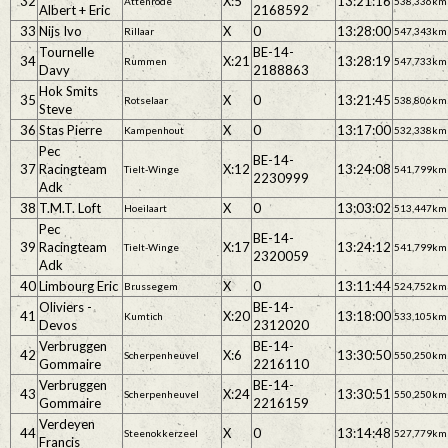
32
X:5
13:21:16
Attenrode
538,336km
Albert + Eric
2168592
33
Nijs Ivo
X
0
13:28:00
Rillaar
547,343km
Tournelle
BE-14-
34
X:21
13:28:19
Rummen
547,733km
Davy
2188863
Hok Smits
35
X
0
13:21:45
Rotselaar
538,806km
Steve
36
Stas Pierre
X
0
13:17:00
Kampenhout
532,338km
Pec
BE-14-
37
Racingteam
X:12
13:24:08
Tielt-Winge
541,799km
2230999
Adk
38
T.M.T. Loft
X
0
13:03:02
Hoeilaart
513,447km
Pec
BE-14-
39
Racingteam
X:17
13:24:12
Tielt-Winge
541,799km
2320059
Adk
40
Limbourg Eric
X
0
13:11:44
Brussegem
524,752km
Oliviers -
BE-14-
41
X:20
13:18:00
Kumtich
533,105km
Devos
2312020
Verbruggen
BE-14-
42
X:6
13:30:50
Scherpenheuvel
550,250km
Gommaire
2216110
Verbruggen
BE-14-
43
X:24
13:30:51
Scherpenheuvel
550,250km
Gommaire
2216159
Verdeyen
44
X
0
13:14:48
Steenokkerzeel
527,779km
Francis