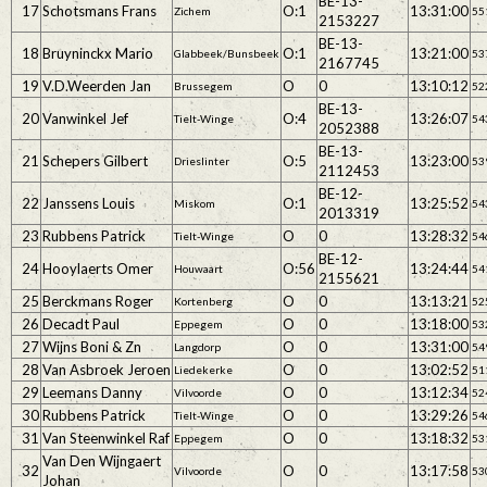
BE-13-
17
Schotsmans Frans
O:1
13:31:00
Zichem
55
2153227
BE-13-
18
Bruyninckx Mario
O:1
13:21:00
Glabbeek/Bunsbeek
53
2167745
19
V.D.Weerden Jan
O
0
13:10:12
Brussegem
52
BE-13-
20
Vanwinkel Jef
O:4
13:26:07
Tielt-Winge
54
2052388
BE-13-
21
Schepers Gilbert
O:5
13:23:00
Drieslinter
53
2112453
BE-12-
22
Janssens Louis
O:1
13:25:52
Miskom
54
2013319
23
Rubbens Patrick
O
0
13:28:32
Tielt-Winge
54
BE-12-
24
Hooylaerts Omer
O:56
13:24:44
Houwaart
54
2155621
25
Berckmans Roger
O
0
13:13:21
Kortenberg
52
26
Decadt Paul
O
0
13:18:00
Eppegem
53
27
Wijns Boni & Zn
O
0
13:31:00
Langdorp
54
28
Van Asbroek Jeroen
O
0
13:02:52
Liedekerke
51
29
Leemans Danny
O
0
13:12:34
Vilvoorde
52
30
Rubbens Patrick
O
0
13:29:26
Tielt-Winge
54
31
Van Steenwinkel Raf
O
0
13:18:32
Eppegem
53
Van Den Wijngaert
32
O
0
13:17:58
Vilvoorde
53
Johan