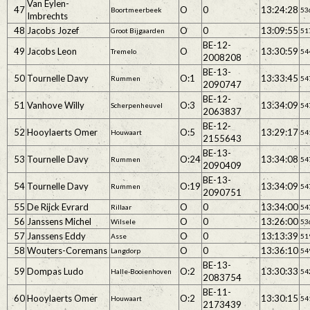
Van Eylen-
47
O
0
13:24:28
Boortmeerbeek
53
Imbrechts
48
Jacobs Jozef
O
0
13:09:55
Groot Bijgaarden
51
BE-12-
49
Jacobs Leon
O
13:30:59
Tremelo
54
2008208
BE-13-
50
Tournelle Davy
O:1
13:33:45
Rummen
54
2090747
BE-12-
51
Vanhove Willy
O:3
13:34:09
Scherpenheuvel
54
2063837
BE-12-
52
Hooylaerts Omer
O:5
13:29:17
Houwaart
54
2155643
BE-13-
53
Tournelle Davy
O:24
13:34:08
Rummen
54
2090409
BE-13-
54
Tournelle Davy
O:19
13:34:09
Rummen
54
2090751
55
De Rijck Evrard
O
0
13:34:00
Rillaar
54
56
Janssens Michel
O
0
13:26:00
Wilsele
53
57
Janssens Eddy
O
0
13:13:39
Asse
51
58
Wouters-Coremans
O
0
13:36:10
Langdorp
54
BE-13-
59
Dompas Ludo
O:2
13:30:33
Halle-Booienhoven
54
2083754
BE-11-
60
Hooylaerts Omer
O:2
13:30:15
Houwaart
54
2173439