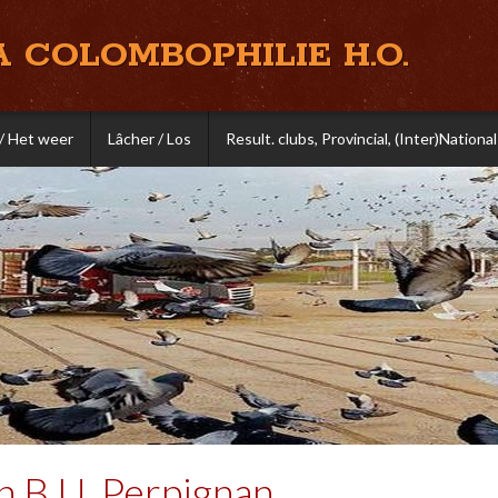
A COLOMBOPHILIE H.O.
/ Het weer
Lâcher / Los
Result. clubs, Provincial, (Inter)National
 B.U. Perpignan