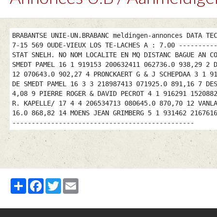
BRABANTSE UNIE-UN.BRABANC meldingen-annonces DATA TE
7-15 569 OUDE-VIEUX LOS TE-LACHES A : 7.00 ---------
STAT SNELH. NO NOM LOCALITE EN MQ DISTANC BAGUE AN C
SMEDT PAMEL 16 1 919153 200632411 062736.0 938,29 2 
12 070643.0 902,27 4 PRONCKAERT G & J SCHEPDAA 3 1 9
DE SMEDT PAMEL 16 3 3 218987413 071925.0 891,16 7 DE
4,08 9 PIERRE ROGER & DAVID PECROT 4 1 916291 152088
R. KAPELLE/ 17 4 4 206534713 080645.0 870,70 12 VANL
16.0 868,82 14 MOENS JEAN GRIMBERG 5 1 931462 216761
-----------------------------------------------
Partager
Facebook
Twitter
Email