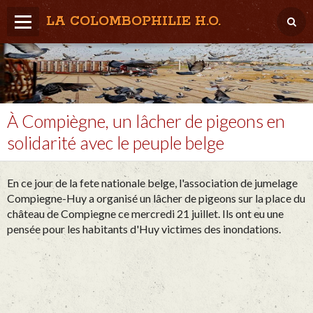
LA COLOMBOPHILIE H.O.
Home
Météo / Het weer
Lâcher / Los
À Compiègne, un lâcher de pigeons en
solidarité avec le peuple belge
Result. clubs, Provincial, (Inter)National
RFCB / KBDB
En ce jour de la fete nationale belge, l'association de jumelage
Compiegne-Huy a organisé un lâcher de pigeons sur la place du
château de Compiegne ce mercredi 21 juillet. Ils ont eu une
pensée pour les habitants d'Huy victimes des inondations.