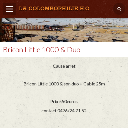
LA COLOMBOPHILIE H.O.
Home
Météo / Het weer
Lâcher / Los
Bricon Little 1000 & Duo
Result. clubs, Provincial, (Inter)National
Cause arret
RFCB / KBDB
Bricon Little 1000 & son duo +
Cable 25m
Prix 550euros
contact 0476/24.71.52