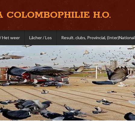
A COLOMBOPHILIE H.O.
/ Het weer
Lâcher / Los
Result. clubs, Provincial, (Inter)National