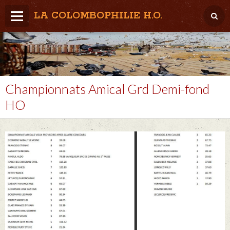
LA COLOMBOPHILIE H.O.
Home
Météo / Het weer
Lâcher / Los
Championnats Amical Grd Demi-fond
HO
Result. clubs, Provincial, (Inter)National
RFCB / KBDB