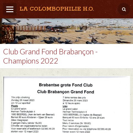
LA COLOMBOPHILIE H.O.
Home
Météo / Het weer
Lâcher / Los
Club Grand Fond Brabançon -
Champions 2022
Result. clubs, Provincial, (Inter)National
RFCB / KBDB