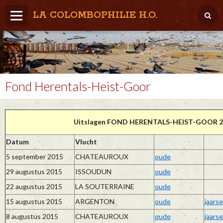
LA COLOMBOPHILIE H.O.
Home
Météo / Het weer
Lâcher / Los
Fond Herentals-Heist-Goor
Result. clubs, Provincial, (Inter)National
Uitslagen FOND HERENTALS-HEIST-GOOR 2
RFCB / KBDB
Datum
Vlucht
5 september 2015
CHATEAUROUX
oude
29 augustus 2015
ISSOUDUN
oude
22 augustus 2015
LA SOUTERRAINE
oude
15 augustus 2015
ARGENTON
oude
jaarse
8 augustus 2015
CHATEAUROUX
oude
jaarse