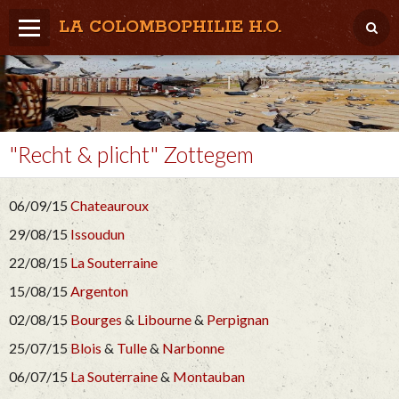
LA COLOMBOPHILIE H.O.
Home
Météo / Het weer
Lâcher / Los
"Recht & plicht" Zottegem
Result. clubs, Provincial, (Inter)National
06/09/15
Chateauroux
RFCB / KBDB
29/08/15
Issoudun
22/08/15
La Souterraine
15/08/15
Argenton
02/08/15
Bourges
&
Libourne
&
Perpignan
25/07/15
Blois
&
Tulle
&
Narbonne
06/07/15
La Souterraine
&
Montauban