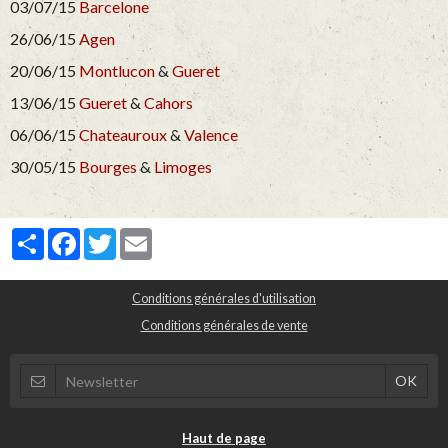
03/07/15
Barcelone
26/06/15
Agen
20/06/15
Montlucon
&
Gueret
13/06/15
Gueret
&
Cahors
06/06/15
Chateauroux
&
Valence
30/05/15
Bourges
&
Limoges
Partager
Facebook
Twitter
Email
Conditions générales d'utilisation
Conditions générales de vente
Haut de page