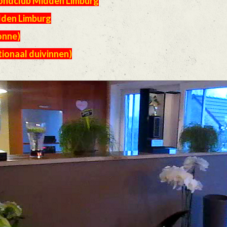
Fondclub Midden Limburg
dden Limburg
onne)
tionaal duivinnen)