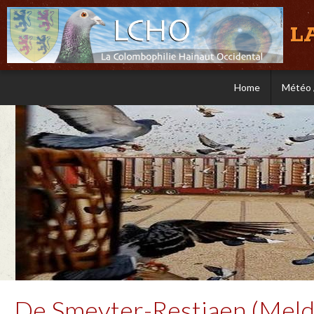
L
Home
Météo 
De Smeyter-Restiaen (Melde