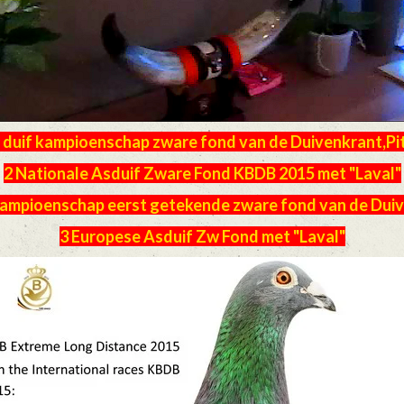
s duif kampioenschap zware fond van de Duivenkrant,Pit
2 Nationale Asduif Zware Fond KBDB 2015 met "Laval"
kampioenschap eerst getekende zware fond van de Duiv
3 Europese Asduif Zw Fond met "Laval"