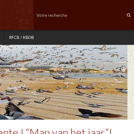
RFCB / KBDB
te ! “Man van het jaar”!