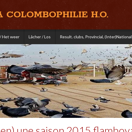
A COLOMBOPHILIE H.O.
/ Het weer
Lâcher / Los
Result. clubs, Provincial, (Inter)National
n) une saison 2015 flamboyan