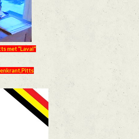
ts met "Laval"
enkrant,Pitts