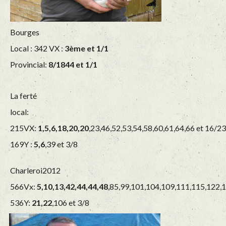
Bourges
Local : 342 VX :
3ème et 1/1
Provincial:
8/1844 et 1/1
La ferté
local:
215VX:
1,5,6,18,20,20
,23,46,52,53,54,58,60,61,64,66 et 16/23
169Y :
5,6
,39 et 3/8
Charleroi2012
566Vx:
5,10,13,42,44,44,48
,85,99,101,104,109,111,115,122,
536Y:
21,22
,106 et 3/8