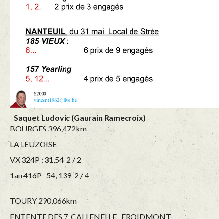
Saquet Ludovic (Gaurain Ramecroix)
BOURGES 396,472km
LA LEUZOISE
VX 324P :
31
,54 2 / 2
1an 416P : 54, 139 2 / 4
TOURY 290,066km
ENTENTE DES 7 CALLENELLE_ FROIDMONT