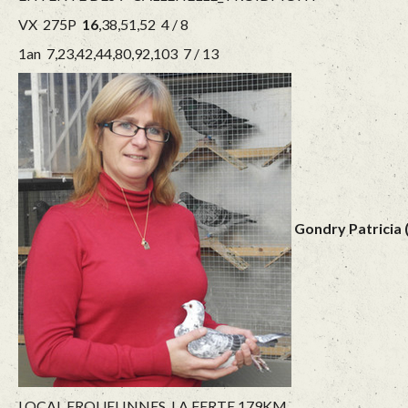
VX 275P
16
,38,51,52 4 / 8
1an 7,23,42,44,80,92,103 7 / 13
Gondry Patricia 
LOCAL ERQUELINNES LA FERTE 179KM