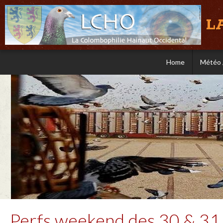
L
Home
Météo 
Perfs weekend des 30 & 31