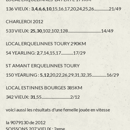
136 VIEUX :
3,4,6,6,10
,15,16,17,20,24,25,26.................21/49
CHARLEROI 2012
533 VIEUX:
25,30
,102,102,128......................................14/49
LOCAL ERQUELINNES TOURY 290KM
54 YEARLING:
2
,7,14,15,17..............17/29
ST AMANT ERQUELINNES TOURY
150 YEARLING :
5,12
,20,22,26,29,31,32,35.................16/29
LOCAL ESTINNES BOURGES 385KM
342 VIEUX:
31
,55.................................2/12
voici aussi les résultats d'une femelle jouée en vitesse
la 9079130 de 2012
SOISSONS 207 VIEUX : 2eme