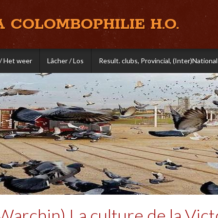
A COLOMBOPHILIE H.O.
/ Het weer
Lâcher / Los
Result. clubs, Provincial, (Inter)National
Warchin) La culture de la Vict