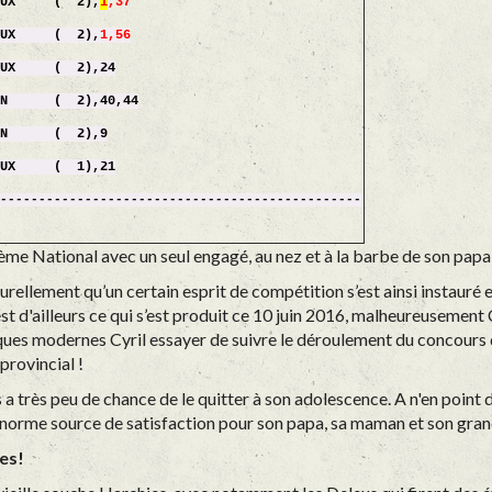
UX ( 2),
1
,37
UX ( 2),
1
,56
 ( 2),24
 2),40,44
( 2),9
( 1),21
------------------------------------------------
me National avec un seul engagé, au nez et à la barbe de son papa
rellement qu’un certain esprit de compétition s’est ainsi instauré ent
’est d'ailleurs ce qui s’est produit ce 10 juin 2016, malheureusement 
iques modernes Cyril essayer de suivre le déroulement du concours
provincial !
a très peu de chance de le quitter à son adolescence. A n'en point 
 énorme source de satisfaction pour son papa, sa maman et son gra
ies!