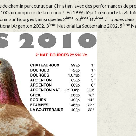
e chemin parcourut par Christian, avec des performances de premier 
00 au compteur de la colonie ! En 1996 déjà, il remporte la victo
ème
ème
ème,
onal sur BourgesI, ainsi que les 2
,63
, 89
… places dans 
ème
ème
ional Argenton 2002, 3
National La Souterraine 2002, 5
Nat