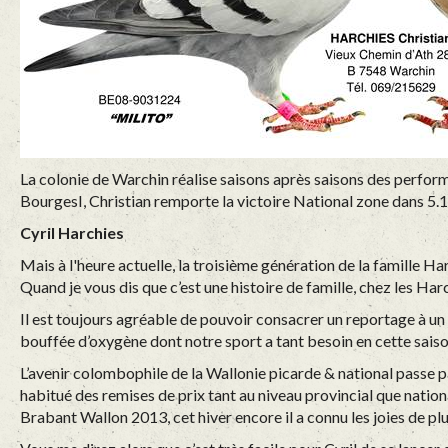
La colonie de Warchin réalise saisons après saisons des perfor
BourgesI, Christian remporte la victoire National zone dans 5
Cyril Harchies
Mais à l'heure actuelle, la troisième génération de la famille Ha
Quand je vous dis que c’est une histoire de famille, chez les Har
Il est toujours agréable de pouvoir consacrer un reportage à un
bouffée d’oxygène dont notre sport a tant besoin en cette saison
L’avenir colombophile de la Wallonie picarde & national passe par
habitué des remises de prix tant au niveau provincial que nationa
Brabant Wallon 2013, cet hiver encore il a connu les joies de p