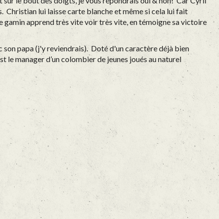
t sur le bout des doigts, je vous répondrais oui & non! Car Cyril
Christian lui laisse carte blanche et même si cela lui fait
 gamin apprend très vite voir très vite, en témoigne sa victoire
c son papa (j'y reviendrais). Doté d'un caractère déjà bien
l est le manager d’un colombier de jeunes joués au naturel