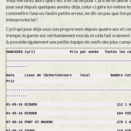
Vous me direz alors que c’est très facile pour Cyril de se lancer
joue seul depuis quelques années déjà, celui-ci gère lui-même le
commettre l’une ou l’autre petite erreur, ne dit-on pas que l’on
Interprovincial !
Cyril qui joue déjà sous son propre nom depuis quatre ans et con
trempé, le gamin est véritablement mordu et cela fait vraiment p
& possède également une petite équipe de veufs des plus compé
HARCHIES Cyril Prix par année Toutes les caté
------------------------------------------------------------
----------
Date Lieux de
lâcherConcours
local Nombre Catég
Prix
------------------------------------------------------------
----------
01-05-16 ECOUEN 112 1 AN 
01-05-16 ECOUEN 164 VIEUX
07-05-16 PONT ST.MAXENC 278 1 AN (