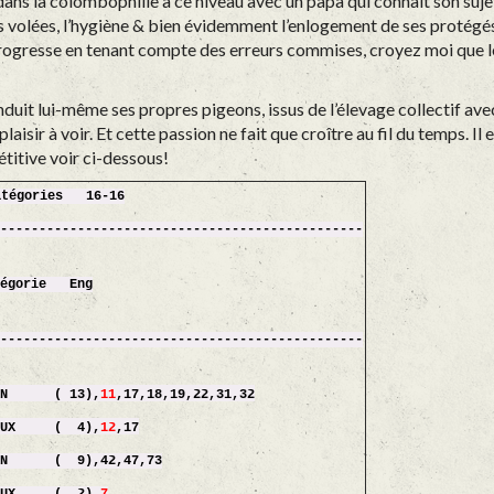
 dans la colombophilie à ce niveau avec un papa qui connait son suje
s volées, l’hygiène & bien évidemment l’enlogement de ses protégés. 
 progresse en tenant compte des erreurs commises, croyez moi que le
duit lui-même ses propres pigeons, issus de l’élevage collectif ave
laisir à voir.
Et cette passion ne fait que croître au fil du temps. I
titive voir ci-dessous!
gories 16-16
------------------------------------------------
orie Eng
------------------------------------------------
( 13),
11
,17,18,19,22,31,32
 ( 4),
12
,17
 9),42,47,73