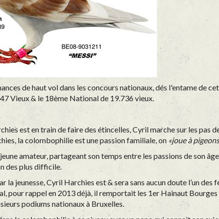
mances de haut vol dans les concours nationaux, d
és l'entame de ce
.147 Vieux & le 18ème National de 19.736 vieux.
rchies est en train de faire des étincelles, Cyril marche sur les pa
chies, la colombophilie est une passion familiale, on
«joue à pigeon
 jeune amateur, partageant son temps entre les passions de son âge 
 des plus difficile.
 la jeunesse, Cyril Harchies est & sera sans aucun doute l’un des fe
l, p
our rappel en 2013 déjà, il remportait les 1er Hainaut Bourge
lusieurs podiums nationaux à Bruxelles
.