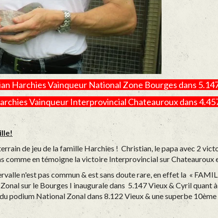
ian Harchies Vainqueur National Zone Bourges dans 5.14
Harchies Vainqueur Interprovincial Chateauroux dans 4.45
lle!
rrain de jeu de la famille Harchies ! Christian, le papa avec 2 vic
pas comme en témoigne la victoire Interprovincial sur Chateauroux e
ntervalle n'est pas commun & est sans doute rare, en effet la « FAMIL
onal sur le Bourges I inaugurale dans 5.147 Vieux & Cyril quant à l
ce du podium National Zonal dans 8.122 Vieux & une superbe 10ème