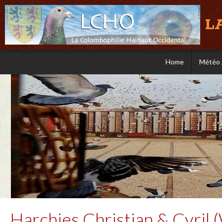
L
Home
Météo 
Harchies Christian & Cyril (