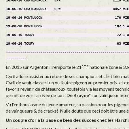
10-06-16 CHATEAUROUX EPR 2119 VIE
10-06-16 CHATEAUROUX CFW 4457 VIE
19-06-16 MONTLUCON 176 VIEUX
19-06-16 MONTLUCON 182 1 AN (
19-06-16 TOURY 72 1 AN 
19-06-16 TOURY 63 VIEUX 
------------------------------------------------------------
----------
ème
En 2015 sur Argenton il remporte le 21
nationale zone & 32è
Cyril adore assister au retour de ses champions et c’est bien natu
Cyril de venir classer l’un ou l’autre pigeon au premier prix, et c
favoris revenir de châteauroux, toutefois via les moyens techn
permit de voir l'arrivée de son
"De Bruyne"
son vainqueur Inter
Vu l'enthousiasme du jeune amateur, sa passion pour les pigeons 
de vainqueurs & de cracks! Nulle doute que ceci doit être une
Un couple d'or à la base de bien des succés chez les Harch