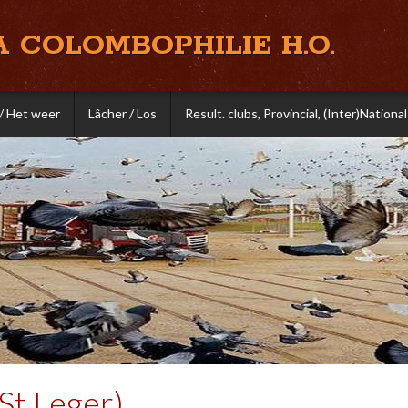
A COLOMBOPHILIE H.O.
/ Het weer
Lâcher / Los
Result. clubs, Provincial, (Inter)National
St Leger)