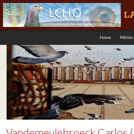
L
Home
Météo 
Vandemeulebroeck Carlos (