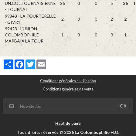
UN.COL.TOURNAISIENNE
26
0
0
5
26
1
- TOURNAI
99343 - LA TOURTERELLE
2
0
0
2
2
- GIVRY
99423 - L'UNION
COLOMBOPHILE -
1
0
0
0
1
MARBAIX LA TOUR
Partager
Facebook
Twitter
Email
Conditions générales d'utilisation
Conditions générales de vente
Haut de page
Tous droits réservés © 2026 La Colombophilie H.O.