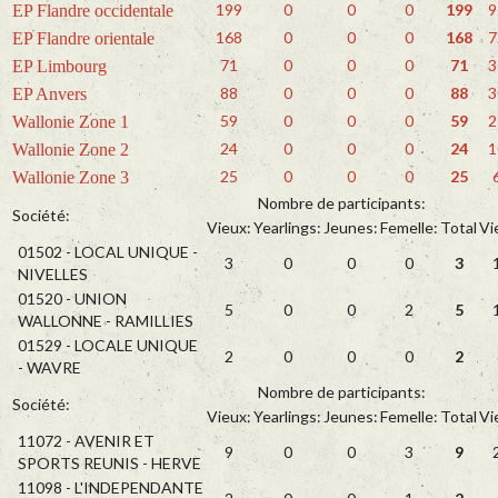
199
0
0
0
199
9
EP Flandre occidentale
168
0
0
0
168
7
EP Flandre orientale
71
0
0
0
71
3
EP Limbourg
88
0
0
0
88
3
EP Anvers
59
0
0
0
59
2
Wallonie Zone 1
24
0
0
0
24
1
Wallonie Zone 2
25
0
0
0
25
Wallonie Zone 3
Nombre de participants:
Société:
Vieux:
Yearlings:
Jeunes:
Femelle:
Total
Vi
01502 - LOCAL UNIQUE -
3
0
0
0
3
NIVELLES
01520 - UNION
5
0
0
2
5
WALLONNE - RAMILLIES
01529 - LOCALE UNIQUE
2
0
0
0
2
- WAVRE
Nombre de participants:
Société:
Vieux:
Yearlings:
Jeunes:
Femelle:
Total
Vi
11072 - AVENIR ET
9
0
0
3
9
SPORTS REUNIS - HERVE
11098 - L'INDEPENDANTE