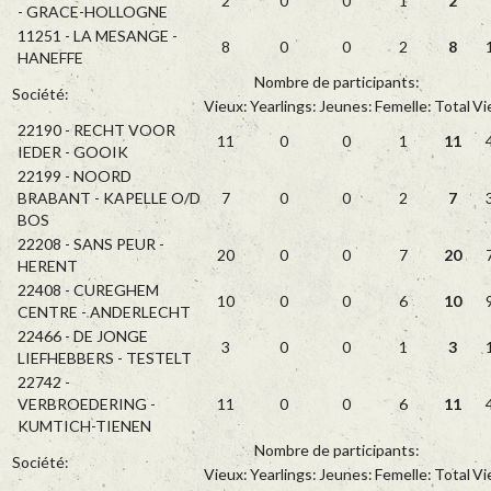
2
0
0
1
2
- GRACE-HOLLOGNE
11251 - LA MESANGE -
8
0
0
2
8
HANEFFE
Nombre de participants:
Société:
Vieux:
Yearlings:
Jeunes:
Femelle:
Total
Vi
22190 - RECHT VOOR
11
0
0
1
11
IEDER - GOOIK
22199 - NOORD
BRABANT - KAPELLE O/D
7
0
0
2
7
BOS
22208 - SANS PEUR -
20
0
0
7
20
HERENT
22408 - CUREGHEM
10
0
0
6
10
CENTRE - ANDERLECHT
22466 - DE JONGE
3
0
0
1
3
LIEFHEBBERS - TESTELT
22742 -
VERBROEDERING -
11
0
0
6
11
KUMTICH-TIENEN
Nombre de participants:
Société:
Vieux:
Yearlings:
Jeunes:
Femelle:
Total
Vi