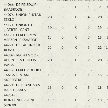
44066 - DE REISDUIF -
9
0
0
1
9
BAASRODE
44076 - UNION-EIKTAK -
20
0
0
4
20
EEKLO
44121 - UNION ET
16
0
0
5
16
LIBERTE - GENT
44190 - EERLIJK M/N
15
0
0
3
15
VREZEN - EKSAARDE
44271 - LOCAL UNIQUE -
22
0
0
3
22
1
RONSE
44307 - RECHT VOOR
ALLEN - SINT-GILLIS-
20
0
0
7
20
WAAS
44337 - EERLIJK DUURT
LANGST - VIANE-
15
0
0
1
15
MOERBEKE
44771 - HET LAND VAN
18
0
0
5
18
AALST - AALST
44784 -
KON.DENDERBOND -
13
0
0
2
13
NINOVE