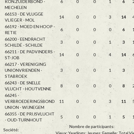
KON.ZUIDERBOND -
6
0
0
1
6
MECHELEN
66153 - DE VLUGGE
14
0
0
3
14
VLIEGER - MOL
66192 - MOED EN HOOP -
6
0
0
0
6
RETIE
66200 - EENDRACHT
3
0
0
1
3
SCHILDE - SCHILDE
66211 - DE PADVINDERS -
14
0
0
4
14
ST-JOB
66217 - VERENIGING
UNIONVRIENDEN -
3
0
0
1
3
STABROEK
66243 - DE SNELLE
8
0
0
0
8
VLUCHT - HOUTVENNE
66245 -
VERBROEDERINGSBOND
11
0
0
3
11
UNION - WIJNEGEM
66355 - DE PRIJSVLUCHT
5
0
0
1
5
- OUD-TURNHOUT
Nombre de participants:
Société:
Vieux:
Yearlings:
Jeunes:
Femelle:
Total
Vi