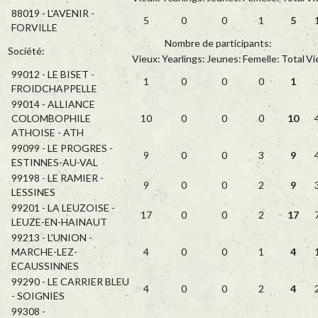
88019 - L'AVENIR -
5
0
0
1
5
FORVILLE
Nombre de participants:
Société:
Vieux:
Yearlings:
Jeunes:
Femelle:
Total
Vi
99012 - LE BISET -
1
0
0
0
1
FROIDCHAPPELLE
99014 - ALLIANCE
COLOMBOPHILE
10
0
0
0
10
ATHOISE - ATH
99099 - LE PROGRES -
9
0
0
3
9
ESTINNES-AU-VAL
99198 - LE RAMIER -
9
0
0
2
9
LESSINES
99201 - LA LEUZOISE -
17
0
0
2
17
LEUZE-EN-HAINAUT
99213 - L'UNION -
MARCHE-LEZ-
4
0
0
1
4
ECAUSSINNES
99290 - LE CARRIER BLEU
4
0
0
2
4
- SOIGNIES
99308 -