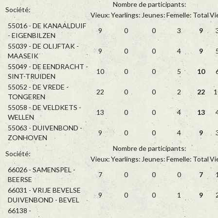
Nombre de participants:
Société:
Vieux:
Yearlings:
Jeunes:
Femelle:
Total
Vi
55016 - DE KANAALDUIF
9
0
0
3
9
- EIGENBILZEN
55039 - DE OLIJFTAK -
9
0
0
4
9
MAASEIK
55049 - DE EENDRACHT -
10
0
0
5
10
SINT-TRUIDEN
55052 - DE VREDE -
22
0
0
2
22
1
TONGEREN
55058 - DE VELDKETS -
13
0
0
4
13
WELLEN
55063 - DUIVENBOND -
9
0
0
4
9
ZONHOVEN
Nombre de participants:
Société:
Vieux:
Yearlings:
Jeunes:
Femelle:
Total
Vi
66026 - SAMENSPEL -
7
0
0
0
7
BEERSE
66031 - VRIJE BEVELSE
9
0
0
1
9
DUIVENBOND - BEVEL
66138 -