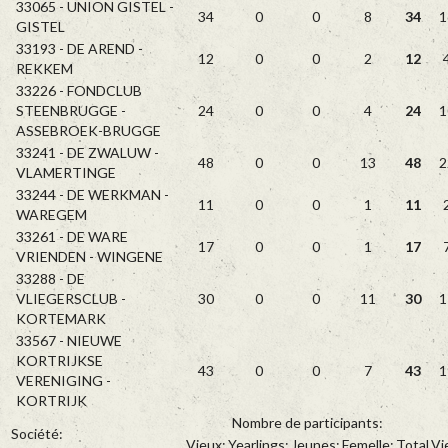
33065 - UNION GISTEL -
34
0
0
8
34
1
GISTEL
33193 - DE AREND -
12
0
0
2
12
REKKEM
33226 - FONDCLUB
STEENBRUGGE -
24
0
0
4
24
1
ASSEBROEK-BRUGGE
33241 - DE ZWALUW -
48
0
0
13
48
2
VLAMERTINGE
33244 - DE WERKMAN -
11
0
0
1
11
WAREGEM
33261 - DE WARE
17
0
0
1
17
VRIENDEN - WINGENE
33288 - DE
VLIEGERSCLUB -
30
0
0
11
30
1
KORTEMARK
33567 - NIEUWE
KORTRIJKSE
43
0
0
7
43
1
VERENIGING -
KORTRIJK
Nombre de participants:
Société:
Vieux:
Yearlings:
Jeunes:
Femelle:
Total
Vi