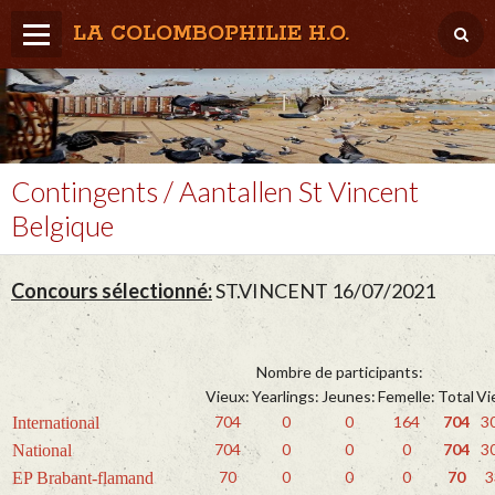
LA COLOMBOPHILIE H.O.
Home
Météo / Het weer
Lâcher / Los
Contingents / Aantallen St Vincent
Belgique
Result. clubs, Provincial, (Inter)National
RFCB / KBDB
Concours sélectionné:
ST.VINCENT 16/07/2021
Nombre de participants:
Vieux:
Yearlings:
Jeunes:
Femelle:
Total
Vi
704
0
0
164
704
3
International
704
0
0
0
704
3
National
70
0
0
0
70
3
EP Brabant-flamand