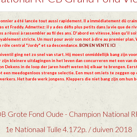
eonnier a été lancée tout aussi rapidement. Il a immédiatement dû crai
es et Freddy. Admettez: il y a des défis plus petits dans la vie que de r
 a réussi à rassembler au fil des ans. D'abord en vitesse, bien qu'il s
yablement stricte. Un must pour avoir son mot à dire au premier plan, W
un rôle central "Jordy" et sa descendance.
BON EN VENTE ICI
iventil ging net zo snel van start. Hij moest onmiddellijk bang zijn vo
r zijn kleinere uitdagingen in het leven dan concurreren met een van d
n Dekens in de loop der jaren heeft weten bij elkaar te brengen. Eerst
t een meedogenloos strenge selectie. Een must om iets te zeggen op 
 werkers. Het harde werk jongens. Kleppers die niet bang zijn om hun b
B Grote Fond Oude - Champion National 
1e Nationaal Tulle 4.172p. / duiven 2018