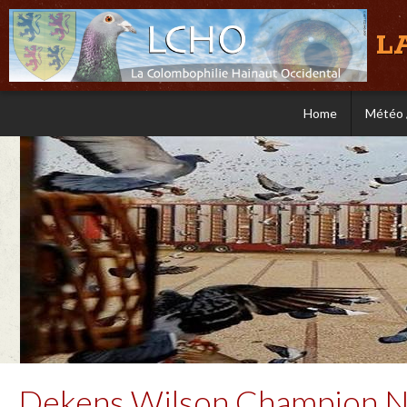
L
Home
Météo 
Dekens Wilson Champion N