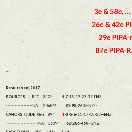
3e & 58e, …
26e & 42e PI
29e PIPA-r
87e PIPA-R
...
Resultat(en) 2017
BOURGES
JL REG 340°
4-7-13-17-27-
37-ENZ-
------------------NAT 20686°
81-98
-260-ENZ--
CAHORS
OUDE REG 89°
1
-3-5-6
-11-17-18-22—ENZ
----------------------NAT 5639°
62-286-460
—ENZ-