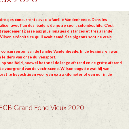
ndre des concurrents avec la famille Vandenheede. Dans les
ivaliser avec l'un des leaders de notre sport colombophile. C'est
oit rapidement passé aux plus longues distances et très grande
ilson a récolté ce qu'il avait semé. Ses pigeons sont de vrais
or concurrenten van de familie Vandenheede. In de beginjaren was
e leiders van onze duivensport.
 op snelheid, hoewel het snel de lange afstand en de grote afstand
de voorgrond van de vechtscène. Wilson oogstte wat hij van
orst te bevochtigen voor een extra kilometer of een uur in de
RFCB Grand Fond Vieux 2020