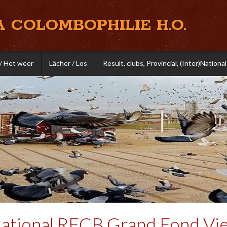
A COLOMBOPHILIE H.O.
/ Het weer
Lâcher / Los
Result. clubs, Provincial, (Inter)National
ational RFCB Grand Fond Vi