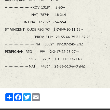
BARCELONA
REG 141°
2-14
--
---------------------PROV 1319°
5-60
--
--------------------- NAT 7874°
18-314
--
--------------- INT NAT 16759°
56-954
--
ST VINCENT
OUDE REG 70°
3-7
-8-9-10-11-13--
------------------------ PROV 514°
23
-55-66-79-82-89-93---
-------------------------NAT 3002°
99-197-245
- ENZ
PERPIGNAN
REG 99°
2-3
-17-22-25-27---
------------------ PROV 795°
7-10
-118-147 ENZ--
------------------- NAT 4486°
26-36
-510-643 ENZ .
Partager
Facebook
Twitter
Email