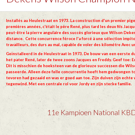
Installés au Heulestraat en 1973. La construction d'un premier pig
premières années, c'était le père René, plus tard les deux fils Jacqu
peut-être la pierre angulaire des succès glorieux que Wilson Dekens
distance. Cette concurrence féroce l'a forcé à une sélection impito
travailleurs, des durs au mal, capable de voler des kilométre Avec 
Geïnstalleerd in de Heulestraat in 1973. De bouw van een eerste du
het pater René, later de twee zoons Jacques en Freddy. Geef toe: E
Dit is misschien de hoeksteen van de glorieuze successen die Wilso
passeerde. Alleen deze felle concurrentie heeft hem gedwongen to
tevoren had gezaaid en was er goed aan toe. Zijn duiven zijn echte
tegenwind. Met een centrale rol voor Jordy en zijn sterke familie.
11e Kampioen National KBD