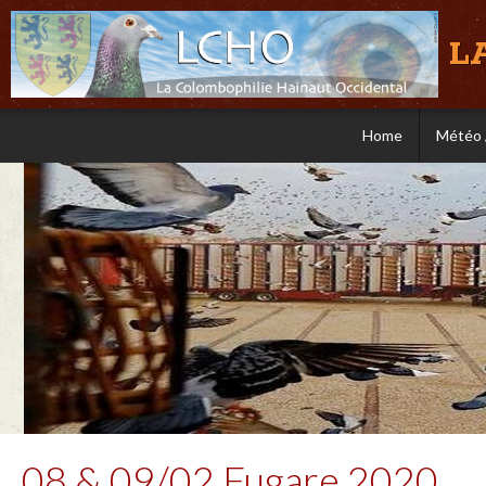
L
Home
Météo 
08 & 09/02 Fugare 2020