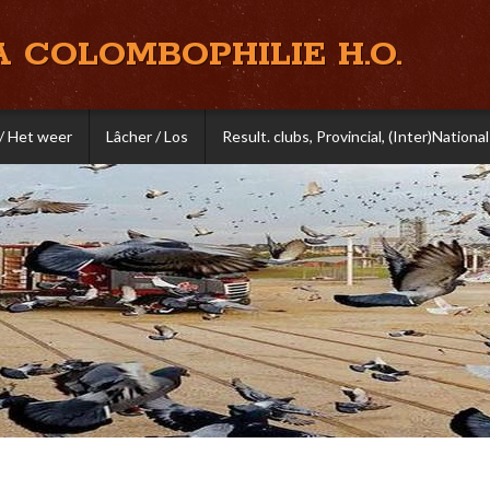
A COLOMBOPHILIE H.O.
/ Het weer
Lâcher / Los
Result. clubs, Provincial, (Inter)National