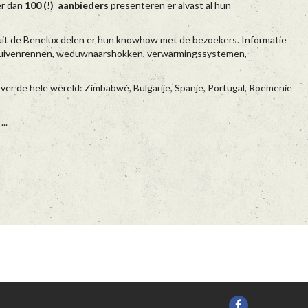
er dan
100 (!) aanbieders
presenteren er alvast al hun
uit de Benelux delen er hun knowhow met de bezoekers. Informatie
e duivenrennen, weduwnaarshokken, verwarmingssystemen,
over de hele wereld: Zimbabwé, Bulgarije, Spanje, Portugal, Roemenië
..