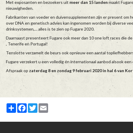
Met exposanten en bezoekers uit
meer dan 15 landen
maakt Fugare 
nieuwigheden.
Fabrikanten van voeder en duivensupplementen zijn er present om h
over DNA en genetisch advies kan ingenomen worden bij diverse v
drinksystemen,… alles is te zien op Fugare 2020.
Daarnaast presenteert Fugare ook meer dan 10 one loft races die de 
, Tenerife en Portugal!
Tenslotte verzamelt de beurs ook opnieuw een aantal topliefhebber
Fugare verzekert u een volledig én internationaal aanbod alsook een
Afspraak op
zaterdag 8
en zondag 9 februari 2020
in hal 6 van Kor
Partager
Facebook
Twitter
Email