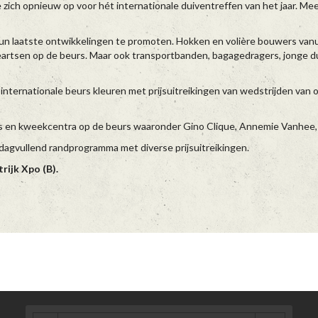
zich opnieuw op voor hét internationale duiventreffen van het jaar. Me
un laatste ontwikkelingen te promoten. Hokken en volière bouwers van
eeartsen op de beurs. Maar ook transportbanden, bagagedragers, jong
internationale beurs kleuren met prijsuitreikingen van wedstrijden van 
s en kweekcentra op de beurs waaronder Gino Clique, Annemie Vanhee, .
 dagvullend randprogramma met diverse prijsuitreikingen.
trijk Xpo (B).