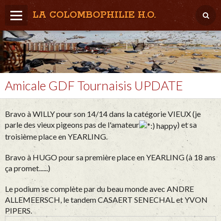
LA COLOMBOPHILIE H.O.
Home
Météo / Het weer
Lâcher / Los
Amicale GDF Tournaisis UPDATE
Result. clubs, Provincial, (Inter)National
Bravo à WILLY pour son 14/14 dans la catégorie VIEUX (je
RFCB / KBDB
parle des vieux pigeons pas de l'amateur
) et sa
troisième place en YEARLING.
Bravo à HUGO pour sa première place en YEARLING (à 18 ans
ça promet......)
Le podium se complète par du beau monde avec ANDRE
ALLEMEERSCH, le tandem CASAERT SENECHAL et YVON
PIPERS.