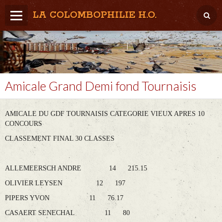
LA COLOMBOPHILIE H.O.
Home
Météo / Het weer
Lâcher / Los
Amicale Grand Demi fond Tournaisis
Result. clubs, Provincial, (Inter)National
AMICALE DU GDF TOURNAISIS CATEGORIE VIEUX APRES 10
RFCB / KBDB
CONCOURS
CLASSEMENT FINAL 30 CLASSES
ALLEMEERSCH ANDRE 14 215.15
OLIVIER LEYSEN 12 197
PIPERS YVON 11 76.17
CASAERT SENECHAL 11 80