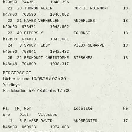
h20m00 744361 1048.396
21 28 THONON ALAIN CORTIL NOIRMONT 18
h47m00 708590 1046.662
22 21 NAVEZ_VERMEULEN ANDERLUES 18
h20m00 678471 1043.802
23 49 PIPERS Y TOURNAI 18
h17m00 674873 1043.081
24 3 SPRUYT EDDY VIEUX GEMAPPE 18
h45m00 703641 1042.432
25 22 EECHOUDT CHRISTOPHE BIERGHES 18
h48m48 704809 1038.317
BERGERAC CE
Lâcher: le lundi 10/08/15 à 07 h 30
Yearlings
Participation: 678 YRalliante: 1 à 900
Pl. [R] Nom Localité He
ure Dist. Vitesses
1 5 FLASSE DAVID AUDREGNIES 17
h45m00 660933 1074.688