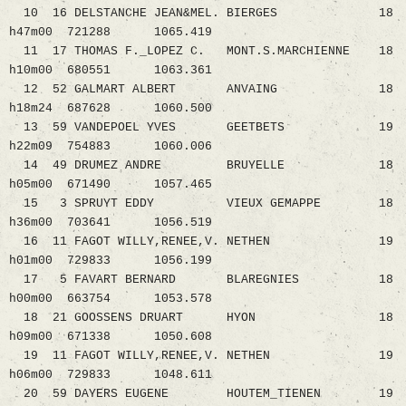
10 16 DELSTANCHE JEAN&MEL. BIERGES 18
h47m00 721288 1065.419
11 17 THOMAS F._LOPEZ C. MONT.S.MARCHIENNE 18
h10m00 680551 1063.361
12 52 GALMART ALBERT ANVAING 18
h18m24 687628 1060.500
13 59 VANDEPOEL YVES GEETBETS 19
h22m09 754883 1060.006
14 49 DRUMEZ ANDRE BRUYELLE 18
h05m00 671490 1057.465
15 3 SPRUYT EDDY VIEUX GEMAPPE 18
h36m00 703641 1056.519
16 11 FAGOT WILLY,RENEE,V. NETHEN 19
h01m00 729833 1056.199
17 5 FAVART BERNARD BLAREGNIES 18
h00m00 663754 1053.578
18 21 GOOSSENS DRUART HYON 18
h09m00 671338 1050.608
19 11 FAGOT WILLY,RENEE,V. NETHEN 19
h06m00 729833 1048.611
20 59 DAYERS EUGENE HOUTEM_TIENEN 19