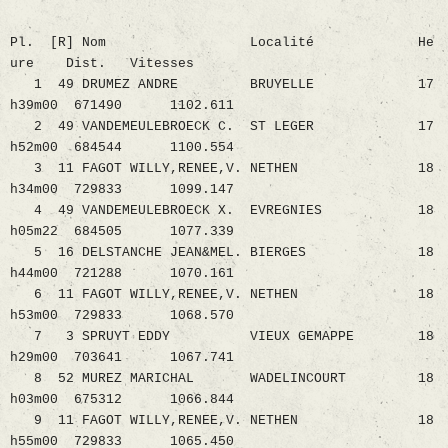
Pl. [R] Nom Localité He
ure Dist. Vitesses
1 49 DRUMEZ ANDRE BRUYELLE 17
h39m00 671490 1102.611
2 49 VANDEMEULEBROECK C. ST LEGER 17
h52m00 684544 1100.554
3 11 FAGOT WILLY,RENEE,V. NETHEN 18
h34m00 729833 1099.147
4 49 VANDEMEULEBROECK X. EVREGNIES 18
h05m22 684505 1077.339
5 16 DELSTANCHE JEAN&MEL. BIERGES 18
h44m00 721288 1070.161
6 11 FAGOT WILLY,RENEE,V. NETHEN 18
h53m00 729833 1068.570
7 3 SPRUYT EDDY VIEUX GEMAPPE 18
h29m00 703641 1067.741
8 52 MUREZ MARICHAL WADELINCOURT 18
h03m00 675312 1066.844
9 11 FAGOT WILLY,RENEE,V. NETHEN 18
h55m00 729833 1065.450