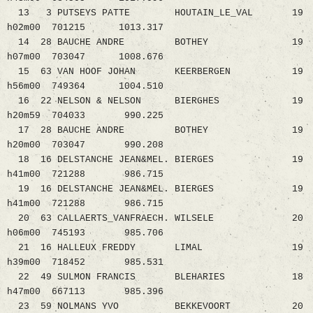
13 3 PUTSEYS PATTE HOUTAIN_LE_VAL 19
h02m00 701215 1013.317
14 28 BAUCHE ANDRE BOTHEY 19
h07m00 703047 1008.676
15 63 VAN HOOF JOHAN KEERBERGEN 19
h56m00 749364 1004.510
16 22 NELSON & NELSON BIERGHES 19
h20m59 704033 990.225
17 28 BAUCHE ANDRE BOTHEY 19
h20m00 703047 990.208
18 16 DELSTANCHE JEAN&MEL. BIERGES 19
h41m00 721288 986.715
19 16 DELSTANCHE JEAN&MEL. BIERGES 19
h41m00 721288 986.715
20 63 CALLAERTS_VANFRAECH. WILSELE 20
h06m00 745193 985.706
21 16 HALLEUX FREDDY LIMAL 19
h39m00 718452 985.531
22 49 SULMON FRANCIS BLEHARIES 18
h47m00 667113 985.396
23 59 NOLMANS YVO BEKKEVOORT 20