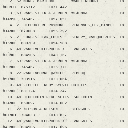
2 52 MUREZ MARICHAL WADELINCOURT 18
h00m17 675312 1071.442
3 63 RANS STEIN & JEROEN WIJGMAAL 19
h14m50 745467 1057.651
4 21 DECOURIERE RAYMOND PERONNES_LEZ_BINCHE 18
h14m00 679608 1055.292
5 21 FORGES JEAN_LOUIS STREPY_BRACQUEGNIES 18
h15m00 680209 1054.588
6 49 VANDEMEULEBROECK X. EVREGNIES 18
h23m03 684505 1048.167
7 63 RANS STEIN & JEROEN WIJGMAAL 19
h30m00 745467 1035.371
8 22 VANDENBORRE DANIEL REBECQ 18
h51m00 703516 1033.064
9 49 FICHELLE RUDY SYLVIE OBIGIES 18
h35m00 681124 1024.247
10 49 DEPELCHIN PERE &FILS ESPLECHIN 18
h24m00 669697 1024.002
11 22 NELSON & NELSON BIERGHES 19
h01m01 704033 1018.837
12 49 VANDEMEULEBROECK X. EVREGNIES 18
h43m00 684505 1017.096