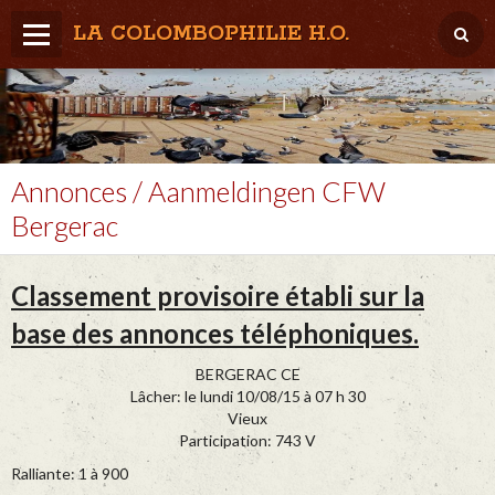
LA COLOMBOPHILIE H.O.
Home
Météo / Het weer
Lâcher / Los
Annonces / Aanmeldingen CFW
Bergerac
Result. clubs, Provincial, (Inter)National
RFCB / KBDB
Classement provisoire établi sur la
base des annonces téléphoniques.
BERGERAC CE
Lâcher: le lundi 10/08/15 à 07 h 30
Vieux
Participation: 743 V
Ralliante: 1 à 900