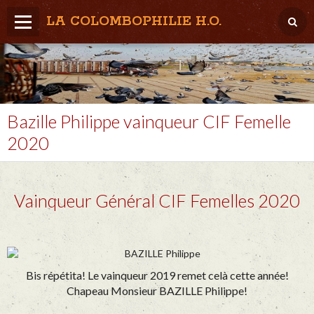
LA COLOMBOPHILIE H.O.
Home
Météo / Het weer
Lâcher / Los
Bazille Philippe vainqueur CIF Femelle
2020
Result. clubs, Provincial, (Inter)National
RFCB / KBDB
Vainqueur Général CIF Femelles 2020
Bis répétita! Le vainqueur 2019 remet celà cette année!
Chapeau Monsieur BAZILLE Philippe!