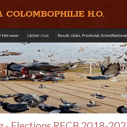
A COLOMBOPHILIE H.O.
/ Het weer
Lâcher / Los
Result. clubs, Provincial, (Inter)National
ez - Elections RFCB 2018-20